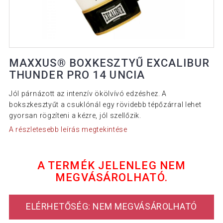
MAXXUS® BOXKESZTYŰ EXCALIBUR
THUNDER PRO 14 UNCIA
Jól párnázott az intenzív ökölvívó edzéshez. A
bokszkesztyűt a csuklónál egy rövidebb tépőzárral lehet
gyorsan rögzíteni a kézre, jól szellőzik.
A részletesebb leírás megtekintése
A TERMÉK JELENLEG NEM
MEGVÁSÁROLHATÓ.
ELÉRHETŐSÉG: NEM MEGVÁSÁROLHATÓ