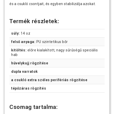
és a csukló csontjait, és egyben stabilizálja azokat.
Termék részletek:
súly:
14 oz
felső anyaga:
PU szintetikus bőr
kitöltés:
előre kialakított, nagy sűrűségű speciális
hab
hüvelykujj rögzítése
dupla varratok
a csukló extra széles perifériás rögzítése
tépőzáras rögzítés
Csomag tartalma: