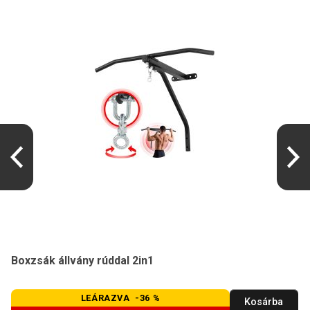
Boxzsák állvány rúddal 2in1
LEÁRAZVA -36 %
Kosárba