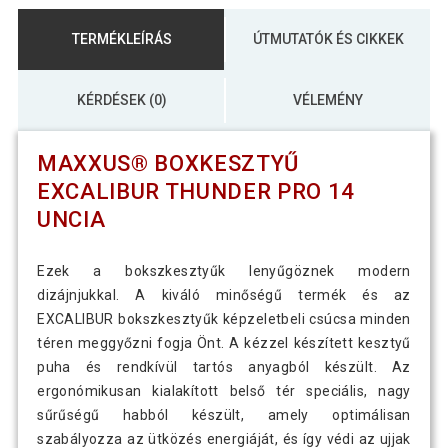
TERMÉKLEÍRÁS
ÚTMUTATÓK ÉS CIKKEK
KÉRDÉSEK (0)
VÉLEMÉNY
MAXXUS® BOXKESZTYŰ
EXCALIBUR THUNDER PRO 14
UNCIA
Ezek a bokszkesztyűk lenyűgöznek modern
dizájnjukkal. A kiváló minőségű termék és az
EXCALIBUR bokszkesztyűk képzeletbeli csúcsa minden
téren meggyőzni fogja Önt. A kézzel készített kesztyű
puha és rendkívül tartós anyagból készült. Az
ergonómikusan kialakított belső tér speciális, nagy
sűrűségű habból készült, amely optimálisan
szabályozza az ütközés energiáját, és így védi az ujjak