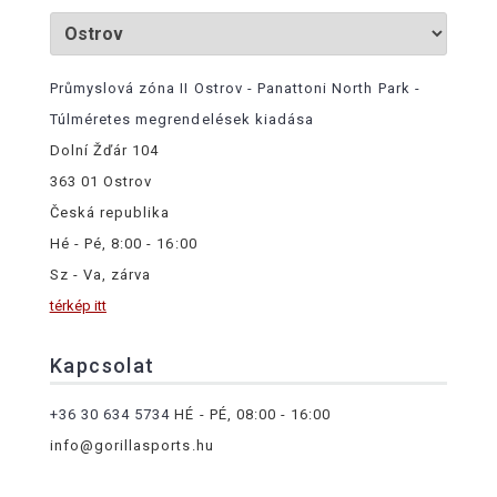
Průmyslová zóna II Ostrov - Panattoni North Park -
Túlméretes megrendelések kiadása
Dolní Žďár 104
363 01 Ostrov
Česká republika
Hé - Pé, 8:00 - 16:00
Sz - Va, zárva
térkép itt
Kapcsolat
+36 30 634 5734
HÉ - PÉ, 08:00 - 16:00
info@gorillasports.hu