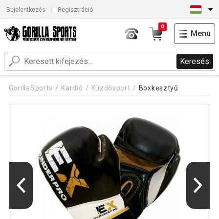
Bejelentkezés
Regisztráció
0
Menu
Keresés
GorillaSports
Kardió
Küzdősport
Boxkesztyű