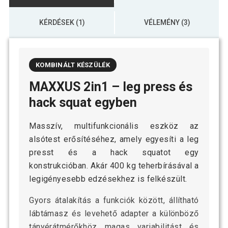
KÉRDÉSEK (1)
VÉLEMÉNY (3)
KOMBINÁLT KÉSZÜLÉK
MAXXUS 2in1 – leg press és
hack squat egyben
Masszív, multifunkcionális eszköz az
alsótest erősítéséhez, amely egyesíti a leg
presst és a hack squatot egy
konstrukcióban. Akár 400 kg teherbírásával a
legigényesebb edzésekhez is felkészült.
Gyors átalakítás a funkciók között, állítható
lábtámasz és levehető adapter a különböző
tányérátmérőkhöz magas variabilitást és