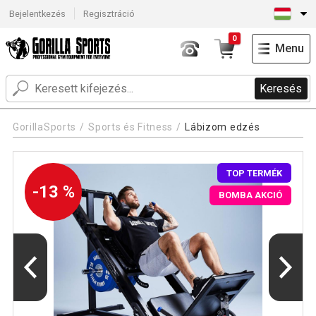
Bejelentkezés
Regisztráció
0
Menu
Keresés
GorillaSports
Sports és Fitness
Lábizom edzés
TOP TERMÉK
-13 %
BOMBA AKCIÓ