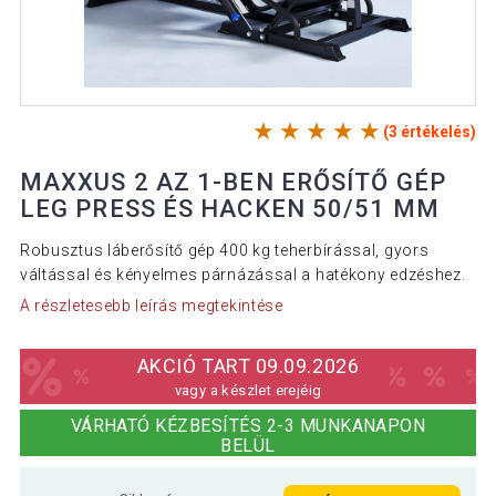
(3 értékelés)
MAXXUS 2 AZ 1-BEN ERŐSÍTŐ GÉP
LEG PRESS ÉS HACKEN 50/51 MM
Robusztus láberősítő gép 400 kg teherbírással, gyors
váltással és kényelmes párnázással a hatékony edzéshez.
A részletesebb leírás megtekintése
AKCIÓ TART 09.09.2026
vagy a készlet erejéig
VÁRHATÓ KÉZBESÍTÉS 2-3 MUNKANAPON
BELÜL