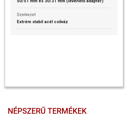
50/51 mm és 30/31 mm (levehető adapter)
Szerkezet
Extrém stabil acél csőváz
NÉPSZERŰ TERMÉKEK