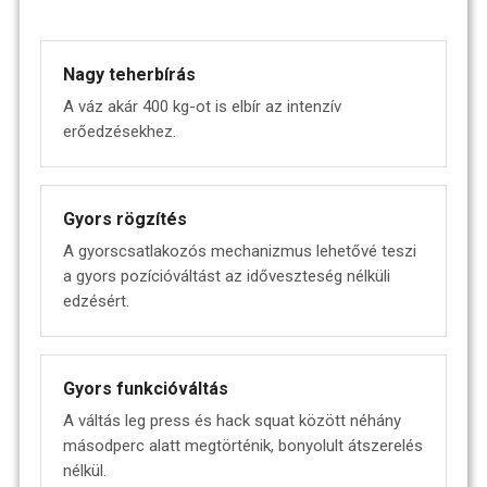
Nagy teherbírás
A váz akár 400 kg-ot is elbír az intenzív
erőedzésekhez.
Gyors rögzítés
A gyorscsatlakozós mechanizmus lehetővé teszi
a gyors pozícióváltást az időveszteség nélküli
edzésért.
Gyors funkcióváltás
A váltás leg press és hack squat között néhány
másodperc alatt megtörténik, bonyolult átszerelés
nélkül.