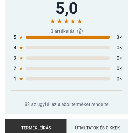
5,0
3 értékelés
5
★
3×
4
★
0×
3
★
0×
2
★
0×
1
★
0×
82 az ügyfél az alábbi terméket rendelte
TERMÉKLEÍRÁS
ÚTMUTATÓK ÉS CIKKEK