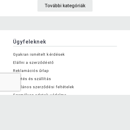
További kategóriák
Ügyfeleknek
Gyakran ismételt kérdések
Elállni a szerződéstő
Reklamációs űrlap
Fizetés és szállítás
Általános szerződési feltételek
Személyes adatok védelme
A vállalatról
Kapcsolat