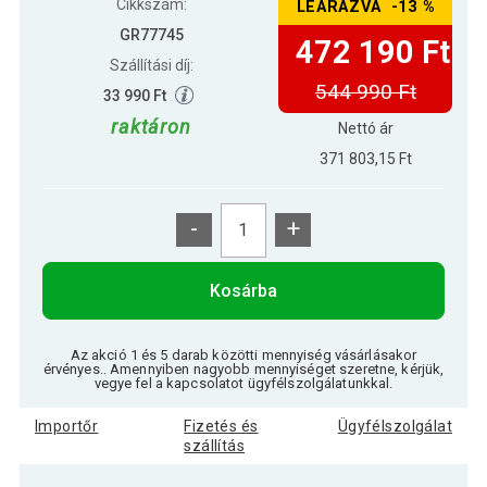
Cikkszám:
LEÁRAZVA -13 %
GR77745
472 190 Ft
Szállítási díj:
544 990 Ft
33 990 Ft
raktáron
Nettó ár
371 803,15 Ft
-
+
Kosárba
Az akció 1 és 5 darab közötti mennyiség vásárlásakor
érvényes.. Amennyiben nagyobb mennyiséget szeretne, kérjük,
vegye fel a kapcsolatot ügyfélszolgálatunkkal.
Importőr
Fizetés és
Ügyfélszolgálat
szállítás