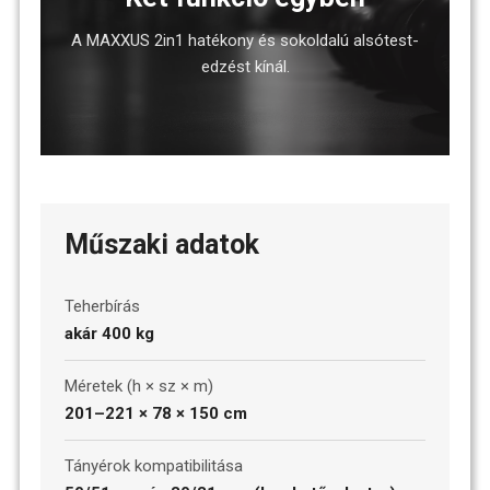
A MAXXUS 2in1 hatékony és sokoldalú alsótest-
edzést kínál.
Műszaki adatok
Teherbírás
akár 400 kg
Méretek (h × sz × m)
201–221 × 78 × 150 cm
Tányérok kompatibilitása