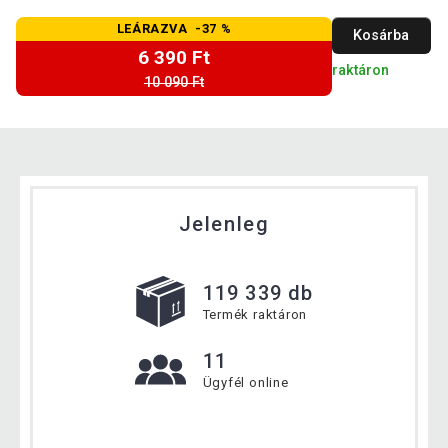
LEÁRAZVA -37 %
Kosárba
6 390 Ft
raktáron
10 090 Ft
Jelenleg
119 339 db
Termék raktáron
11
Ügyfél online