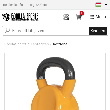
Bejelentkezés
Regisztráció
0
Menu
Keresés
GorillaSports
Testépítés
Kettlebell