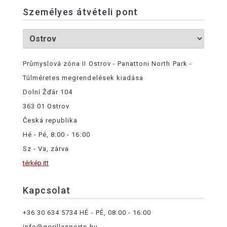
Személyes átvételi pont
Průmyslová zóna II Ostrov - Panattoni North Park -
Túlméretes megrendelések kiadása
Dolní Žďár 104
363 01 Ostrov
Česká republika
Hé - Pé, 8:00 - 16:00
Sz - Va, zárva
térkép itt
Kapcsolat
+36 30 634 5734
HÉ - PÉ, 08:00 - 16:00
info@gorillasports.hu