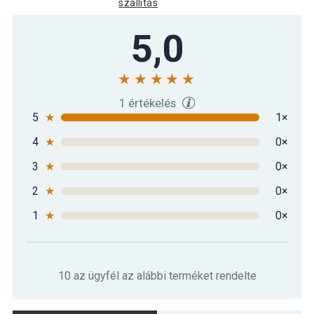
szállítás
5,0
1 értékelés
5
★
1×
4
★
0×
3
★
0×
2
★
0×
1
★
0×
10 az ügyfél az alábbi terméket rendelte