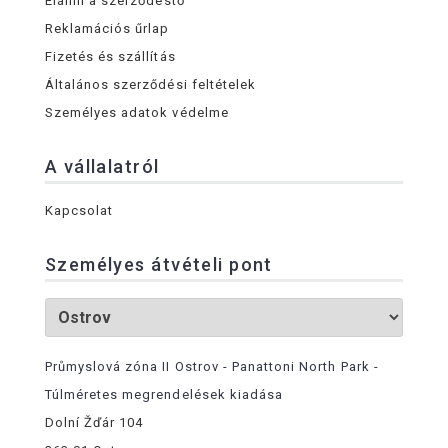
Elállni a szerződéstő
Reklamációs űrlap
Fizetés és szállítás
Általános szerződési feltételek
Személyes adatok védelme
A vállalatról
Kapcsolat
Személyes átvételi pont
Průmyslová zóna II Ostrov - Panattoni North Park -
Túlméretes megrendelések kiadása
Dolní Žďár 104