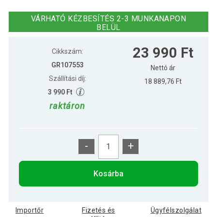
33 590 Ft
Kettlebell 20 kg gumi bevonattal
VÁRHATÓ KÉZBESÍTÉS 2-3 MUNKANAPON
BELÜL
15 590 Ft
Kettlebell 4 kg gumi bevonattal
23 990 Ft
Cikkszám:
GR107553
Nettó ár
Szállítási díj:
18 889,76 Ft
20 790 Ft
Kettlebell 8 kg gumi bevonattal
3 990 Ft
raktáron
28 990 Ft
Kettlebell súlyzó 16 kg gumírozott
-
+
Kosárba
Importőr
Fizetés és
Ügyfélszolgálat