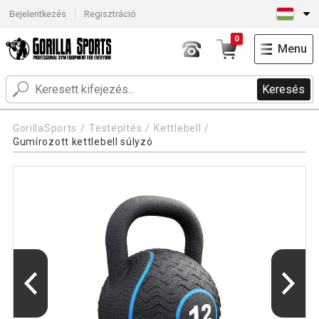
Bejelentkezés
Regisztráció
0
Menu
Keresés
GorillaSports
Testépítés
Kettlebell
Gumírozott kettlebell súlyzó