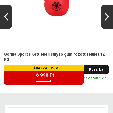
Gorilla Sports Kettlebell súlyzó gumírozott felület 12
kg
LEÁRAZVA -29 %
Kosárba
16 990 Ft
raktáron 5 db
23 990 Ft