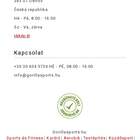
363 01 Ostrov
Česká republika
Hé - Pé, 8:00 - 16:00
Sz - Va, zárva
térkép itt
Kapcsolat
+36 30 634 5734
HÉ - PÉ, 08:00 - 16:00
info@gorillasports.hu
Gorillasports.hu:
Sports és Fitness
Kardió
Aerobik
Testépítés
Küzdősport