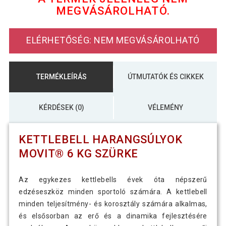
MEGVÁSÁROLHATÓ.
MOVIT Kettlebell 12 kg
19 290 Ft
sötétkék/szürke
ELÉRHETŐSÉG: NEM MEGVÁSÁROLHATÓ
MOVIT Kettlebell harangsúlyok 8 kg
13 690 Ft
szürke/narancssárga
TERMÉKLEÍRÁS
ÚTMUTATÓK ÉS CIKKEK
KÉRDÉSEK (0)
VÉLEMÉNY
KETTLEBELL HARANGSÚLYOK
MOVIT® 6 KG SZÜRKE
Az egykezes kettlebells évek óta népszerű
edzéseszköz minden sportoló számára. A kettlebell
minden teljesítmény- és korosztály számára alkalmas,
és elsősorban az erő és a dinamika fejlesztésére