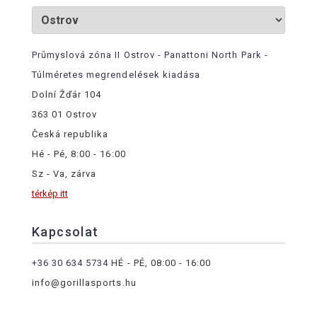
Průmyslová zóna II Ostrov - Panattoni North Park -
Túlméretes megrendelések kiadása
Dolní Žďár 104
363 01 Ostrov
Česká republika
Hé - Pé, 8:00 - 16:00
Sz - Va, zárva
térkép itt
Kapcsolat
+36 30 634 5734
HÉ - PÉ, 08:00 - 16:00
info@gorillasports.hu