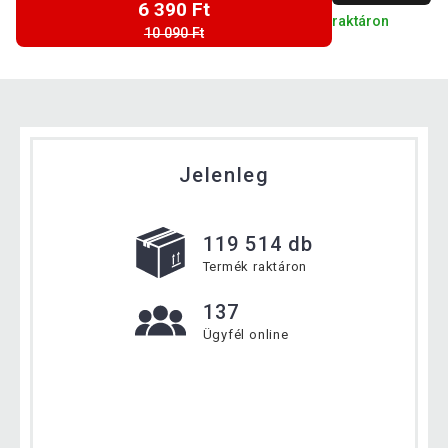
6 390 Ft
raktáron
10 090 Ft
Jelenleg
119 514 db
Termék raktáron
137
Ügyfél online