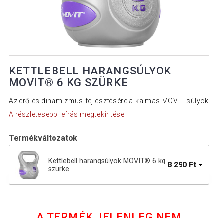
KETTLEBELL HARANGSÚLYOK
MOVIT® 6 KG SZÜRKE
Az erő és dinamizmus fejlesztésére alkalmas MOVIT súlyok
A részletesebb leírás megtekintése
Termékváltozatok
Kettlebell harangsúlyok MOVIT® 6 kg
8 290 Ft
szürke
Kettlebell harangsúlyok MOVIT® 10 kg
17 090 Ft
szürke
A TERMÉK JELENLEG NEM