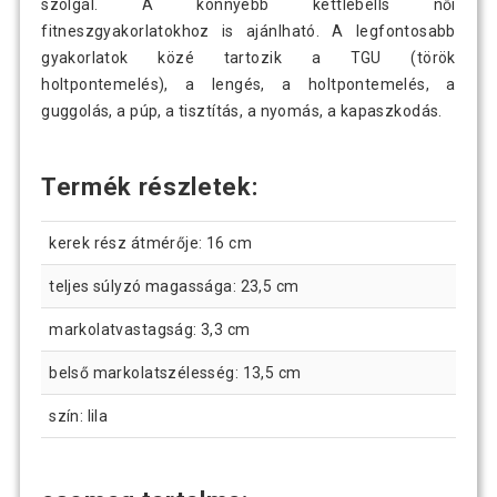
szolgál. A könnyebb kettlebells női
fitneszgyakorlatokhoz is ajánlható. A legfontosabb
gyakorlatok közé tartozik a TGU (török
holtpontemelés), a lengés, a holtpontemelés, a
guggolás, a púp, a tisztítás, a nyomás, a kapaszkodás.
Termék részletek:
kerek rész átmérője: 16 cm
teljes súlyzó magassága: 23,5 cm
markolatvastagság: 3,3 cm
belső markolatszélesség: 13,5 cm
szín: lila