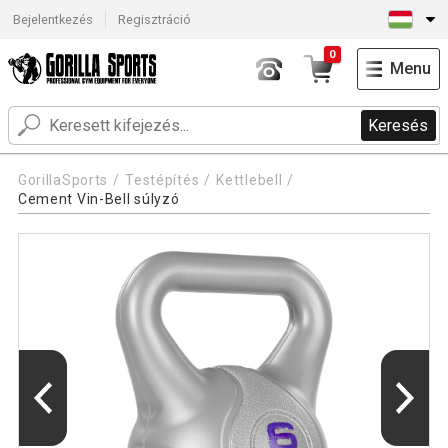
Bejelentkezés
Regisztráció
0
Menu
Keresés
GorillaSports
Testépítés
Kettlebell
Cement Vin-Bell súlyzó