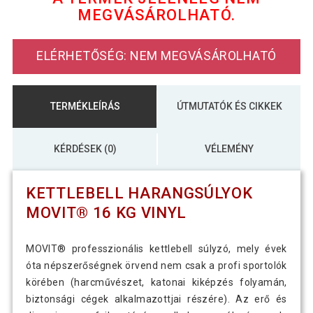
MEGVÁSÁROLHATÓ.
45 790 Ft
MOVIT Kettlebell súlyzó 22 kg vinyl
23 990 Ft
ELÉRHETŐSÉG: NEM MEGVÁSÁROLHATÓ
TERMÉKLEÍRÁS
ÚTMUTATÓK ÉS CIKKEK
KÉRDÉSEK (0)
VÉLEMÉNY
KETTLEBELL HARANGSÚLYOK
MOVIT® 16 KG VINYL
MOVIT® professzionális kettlebell súlyzó, mely évek
óta népszerőségnek örvend nem csak a profi sportolók
körében (harcművészet, katonai kiképzés folyamán,
biztonsági cégek alkalmazottjai részére). Az erő és