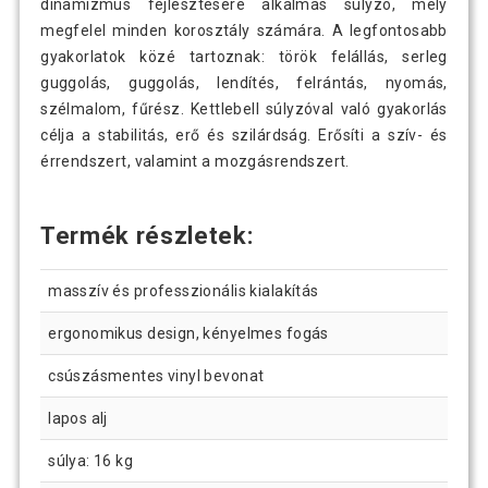
dinamizmus fejlesztésére alkalmas súlyzó, mely
megfelel minden korosztály számára. A legfontosabb
gyakorlatok közé tartoznak: török felállás, serleg
guggolás, guggolás, lendítés, felrántás, nyomás,
szélmalom, fűrész. Kettlebell súlyzóval való gyakorlás
célja a stabilitás, erő és szilárdság. Erősíti a szív- és
érrendszert, valamint a mozgásrendszert.
Termék részletek:
masszív és professzionális kialakítás
ergonomikus design, kényelmes fogás
csúszásmentes vinyl bevonat
lapos alj
súlya: 16 kg