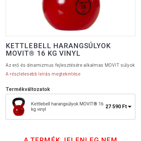
KETTLEBELL HARANGSÚLYOK
MOVIT® 16 KG VINYL
Az erő és dinamizmus fejlesztésére alkalmas MOVIT súlyok
A részletesebb leírás megtekintése
Termékváltozatok
Kettlebell harangsúlyok MOVIT® 16
27 590 Ft
kg vinyl
Kettlebell súlyzó 4 kg MOVIT vinyl
8 990 Ft
bevonattal
A TERMÉK JELENLEG NEM