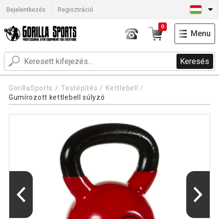
Bejelentkezés
Regisztráció
0
Menu
Keresés
GorillaSports
Testépítés
Kettlebell
Gumírozott kettlebell súlyzó