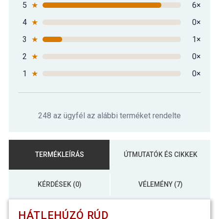
5
★
6×
4
★
0×
3
★
1×
2
★
0×
1
★
0×
248 az ügyfél az alábbi terméket rendelte
TERMÉKLEÍRÁS
ÚTMUTATÓK ÉS CIKKEK
KÉRDÉSEK (0)
VÉLEMÉNY (7)
HÁTLEHÚZÓ RÚD