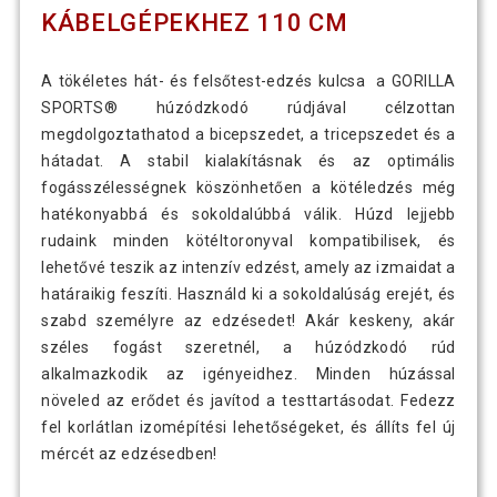
KÁBELGÉPEKHEZ 110 CM
A tökéletes hát- és felsőtest-edzés kulcsa a GORILLA
SPORTS® húzódzkodó rúdjával célzottan
megdolgoztathatod a bicepszedet, a tricepszedet és a
hátadat. A stabil kialakításnak és az optimális
fogásszélességnek köszönhetően a kötéledzés még
hatékonyabbá és sokoldalúbbá válik. Húzd lejjebb
rudaink minden kötéltoronyval kompatibilisek, és
lehetővé teszik az intenzív edzést, amely az izmaidat a
határaikig feszíti. Használd ki a sokoldalúság erejét, és
szabd személyre az edzésedet! Akár keskeny, akár
széles fogást szeretnél, a húzódzkodó rúd
alkalmazkodik az igényeidhez. Minden húzással
növeled az erődet és javítod a testtartásodat. Fedezz
fel korlátlan izomépítési lehetőségeket, és állíts fel új
mércét az edzésedben!