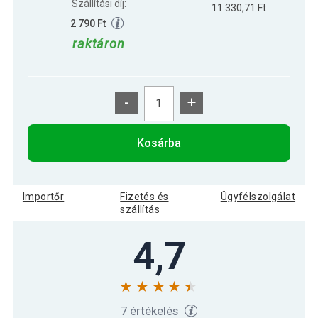
Szállítási díj:
11 330,71 Ft
2 790 Ft
raktáron
-
+
Kosárba
Importőr
Fizetés és
Ügyfélszolgálat
szállítás
4,7
7 értékelés