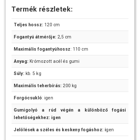
Termék részletek:
Teljes hossz:
120 cm
Fogantyú átmérője:
2,5 cm
Maximális fogantyúhossz
: 110 cm
Anyag:
Krómozott acél és gumi
Súly:
kb. 5 kg
Maximális teherbírás:
200 kg
Forgócsukló
: igen
Gumigolyó a rúd végén a különböző fogási
lehetőségekhez: igen
Jelölések a széles és keskeny fogáshoz: i
gen