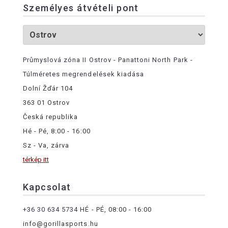
Személyes átvételi pont
Průmyslová zóna II Ostrov - Panattoni North Park -
Túlméretes megrendelések kiadása
Dolní Žďár 104
363 01 Ostrov
Česká republika
Hé - Pé, 8:00 - 16:00
Sz - Va, zárva
térkép itt
Kapcsolat
+36 30 634 5734
HÉ - PÉ, 08:00 - 16:00
info@gorillasports.hu