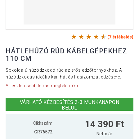
(7 értékelés)
HÁTLEHÚZÓ RÚD KÁBELGÉPEKHEZ
110 CM
Sokoldalú húzódzkodó rúd az erős edzőtornyokhoz. A
húzódzkodás ideális kar, hát és hasizomzat edzésére.
A részletesebb leírás megtekintése
VÁRHATÓ KÉZBESÍTÉS 2-3 MUNKANAPON
BELÜL
14 390 Ft
Cikkszám:
GR76572
Nettó ár