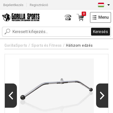
Bejelentkezés
Regisztráció
0
Menu
Keresés
GorillaSports
Sports és Fitness
Hátizom edzés