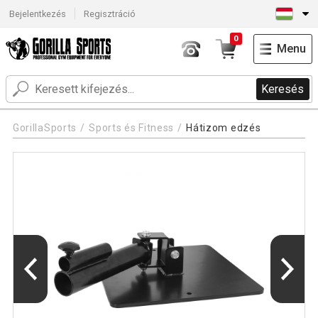
Bejelentkezés
Regisztráció
0
Menu
Keresés
GorillaSports
Sports és Fitness
Hátizom edzés