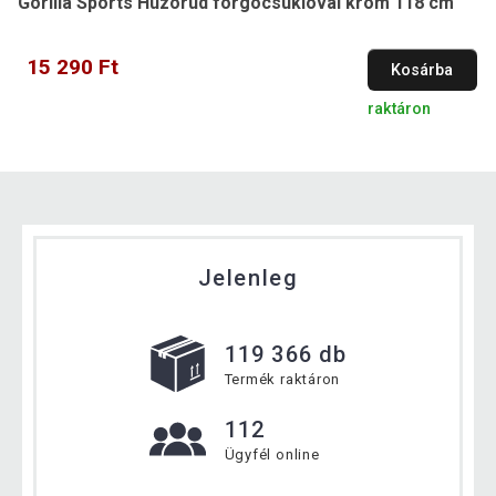
Gorilla Sports Húzórúd forgócsuklóval króm 118 cm
15 290 Ft
Kosárba
raktáron
Jelenleg
119 366 db
Termék raktáron
112
Ügyfél online