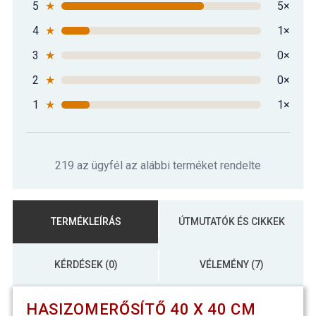
5
★
5×
4
★
1×
3
★
0×
2
★
0×
1
★
1×
219 az ügyfél az alábbi terméket rendelte
TERMÉKLEÍRÁS
ÚTMUTATÓK ÉS CIKKEK
KÉRDÉSEK (0)
VÉLEMÉNY (7)
HASIZOMERŐSÍTŐ 40 X 40 CM