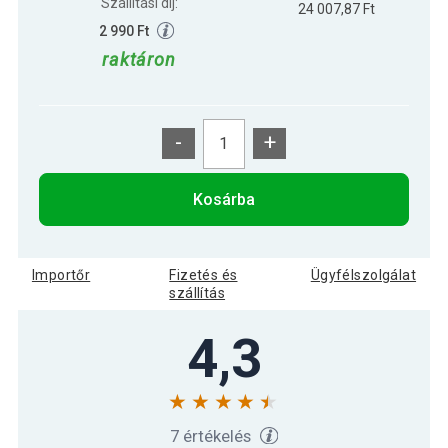
Szállítási díj:
24 007,87 Ft
2 990 Ft
raktáron
-
+
Kosárba
Importőr
Fizetés és
Ügyfélszolgálat
szállítás
4,3
7 értékelés