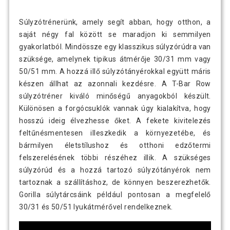
Súlyzótrénerünk, amely segít abban, hogy otthon, a
saját négy fal között se maradjon ki semmilyen
gyakorlatból. Mindössze egy klasszikus súlyzórúdra van
szüksége, amelynek tipikus átmérője 30/31 mm vagy
50/51 mm. A hozzá illő súlyzótányérokkal együtt máris
készen állhat az azonnali kezdésre. A T-Bar Row
súlyzótréner kiváló minőségű anyagokból készült.
Különösen a forgócsuklók vannak úgy kialakítva, hogy
hosszú ideig élvezhesse őket. A fekete kivitelezés
feltűnésmentesen illeszkedik a környezetébe, és
bármilyen életstílushoz és otthoni edzőtermi
felszerelésének többi részéhez illik. A szükséges
súlyzórúd és a hozzá tartozó súlyzótányérok nem
tartoznak a szállításhoz, de könnyen beszerezhetők.
Gorilla súlytárcsáink például pontosan a megfelelő
30/31 és 50/51 lyukátmérővel rendelkeznek.