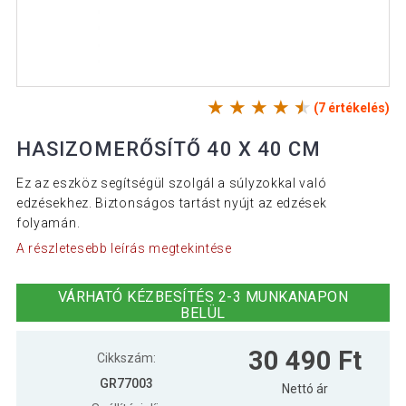
(7 értékelés)
HASIZOMERŐSÍTŐ 40 X 40 CM
Ez az eszköz segítségül szolgál a súlyzokkal való
edzésekhez. Biztonságos tartást nyújt az edzések
folyamán.
A részletesebb leírás megtekintése
VÁRHATÓ KÉZBESÍTÉS 2-3 MUNKANAPON
BELÜL
30 490 Ft
Cikkszám:
GR77003
Nettó ár