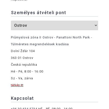
Személyes átvételi pont
Průmyslová zóna II Ostrov - Panattoni North Park -
Túlméretes megrendelések kiadása
Dolní Žďár 104
363 01 Ostrov
Česká republika
Hé - Pé, 8:00 - 16:00
Sz - Va, zárva
térkép itt
Kapcsolat
+36 30 634 5734
HÉ - PÉ, 08:00 - 16:00