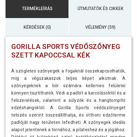
TERMÉKLEÍRÁS
ÚTMUTATÓK ÉS CIKKEK
KÉRDÉSEK (0)
VÉLEMÉNY (59)
GORILLA SPORTS VÉDŐSZŐNYEG
SZETT KAPOCCSAL KÉK
A szögletes szőnyegek a fogaknál összekapcsolhatók,
míg a végszakaszok teljes képet alkotnak. A
szőnyegeknek a bőr számára kellemes felületei
könnyen tisztíthatók. Védi a padlót a karcolásoktól és a
felszerelések, valamint a súlyzók és a hangtompító
edzéshangoktól. A Gorilla Sports védőszőnyeget
tetszés szerint összeállíthatja, és otthoni edzőterme
padlóját nagy területen lefedheti. A szőnyegek ideális
alapot jelentenek a tornához, a pilateshez és a jógához.