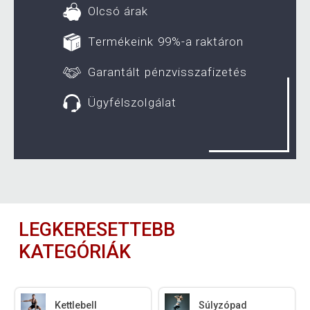
Olcsó árak
Termékeink 99%-a raktáron
Garantált pénzvisszafizetés
Ügyfélszolgálat
LEGKERESETTEBB
KATEGÓRIÁK
Kettlebell
Súlyzópad