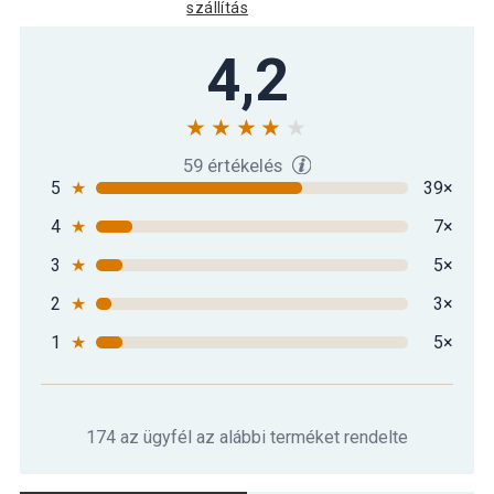
szállítás
4,2
59 értékelés
5
★
39×
4
★
7×
3
★
5×
2
★
3×
1
★
5×
174 az ügyfél az alábbi terméket rendelte