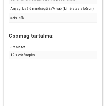
Anyag: kiváló minőségű EVA hab (kíméletes a bőrön)
szín: kék
Csomag tartalma:
6 x alátét
12 x zárósapka