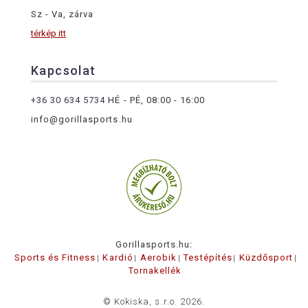
Sz - Va, zárva
térkép itt
Kapcsolat
+36 30 634 5734
HÉ - PÉ, 08:00 - 16:00
info@gorillasports.hu
Gorillasports.hu:
Sports és Fitness
Kardió
Aerobik
Testépítés
Küzdősport
Tornakellék
© Kokiska, s.r.o. 2026.