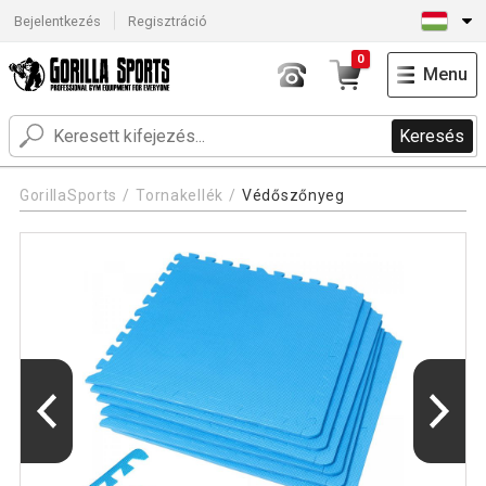
Bejelentkezés
Regisztráció
0
Menu
Keresés
GorillaSports
Tornakellék
Védőszőnyeg