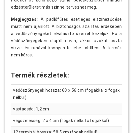
Például öt különböző színű betétkészlettel minden
edzésterületet más színnel tervezhet meg.
Megjegyzés:
A padlófűtés esetleges elszíneződése
miatt nem ajánlott. A biztonságos szállítás érdekében
a védőszőnyegeket elválasztó szerrel kezeljük. Ha a
védőszőnyegeken olajfólia van, akkor azokat tiszta
vízzel és ruhával könnyen le lehet öblíteni. A termék
nem káros.
Termék részletek:
védőszőnyegek hossza: 60 x 56 cm (fogakkal x fogak
nélkül)
vastagság: 1,2 cm
végszélesség: 2 x 4 cm (fogak nélkül x fogakkal)
12 terminál hossza: 58,5 cm (fogak nélkül)