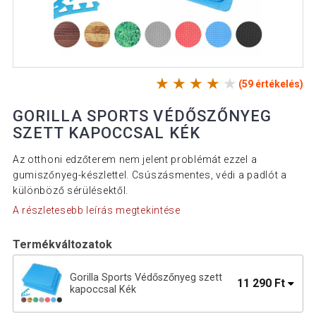
(59 értékelés)
GORILLA SPORTS VÉDŐSZŐNYEG
SZETT KAPOCCSAL KÉK
Az otthoni edzőterem nem jelent problémát ezzel a
gumiszőnyeg-készlettel. Csúszásmentes, védi a padlót a
különböző sérülésektől.
A részletesebb leírás megtekintése
Termékváltozatok
Gorilla Sports Védőszőnyeg szett
11 290 Ft
kapoccsal Kék