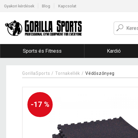
Gyakori kérdések
Blog
Kapcsolat
Sports és Fitness
Kardió
GorillaSports
Tornakellék
Védőszőnyeg
-17 %