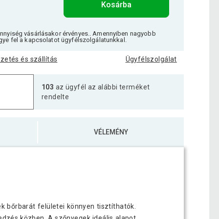
Kosárba
ennyiség vásárlásakor érvényes.. Amennyiben nagyobb
gye fel a kapcsolatot ügyfélszolgálatunkkal.
izetés és szállítás
Ügyfélszolgálat
103
az ügyfél az alábbi terméket
rendelte
VÉLEMÉNY
 bőrbarát felületei könnyen tisztíthatók.
 edzés közben. A szőnyegek ideális alapot