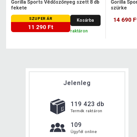
Gorilla Sports Védőszőnyeg szett 8 db
Gorilla Spo
fekete
szürke
SZUPER ÁR
14 690 F
Kosárba
11 290 Ft
raktáron
Jelenleg
119 423 db
Termék raktáron
109
Ügyfél online