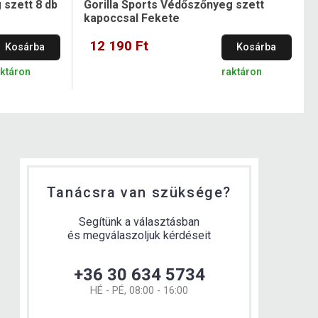
 szett 8 db
Gorilla Sports Védőszőnyeg szett
kapoccsal Fekete
12 190 Ft
Kosárba
Kosárba
aktáron
raktáron
Tanácsra van szüksége?
Segítünk a választásban
és megválaszoljuk kérdéseit
+36 30 634 5734
HÉ - PÉ, 08:00 - 16:00