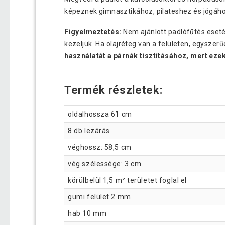
képeznek gimnasztikához, pilateshez és jógáho
Figyelmeztetés:
Nem ajánlott padlófűtés eseté
kezeljük. Ha olajréteg van a felületen, egyszerű
használatát a párnák tisztításához, mert ezek
Termék részletek:
oldalhossza 61 cm
8 db lezárás
véghossz: 58,5 cm
vég szélessége: 3 cm
körülbelül 1,5 m² területet foglal el
gumi felület 2 mm
hab 10 mm