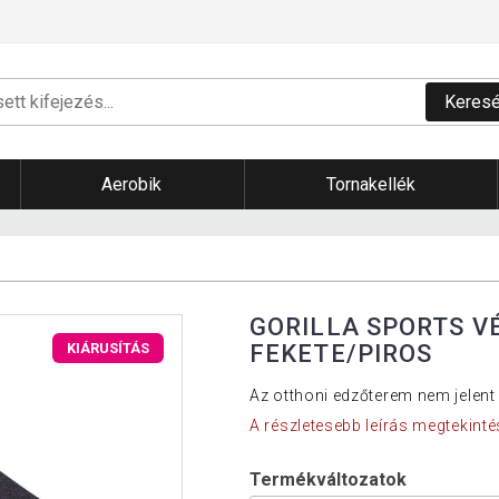
Keres
Aerobik
Tornakellék
GORILLA SPORTS V
FEKETE/PIROS
KIÁRUSÍTÁS
Az otthoni edzőterem nem jelent
A részletesebb leírás megtekinté
Termékváltozatok