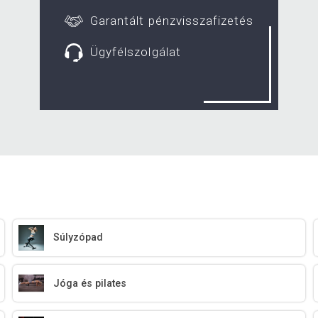
Garantált pénzvisszafizetés
Ügyfélszolgálat
Súlyzópad
Jóga és pilates