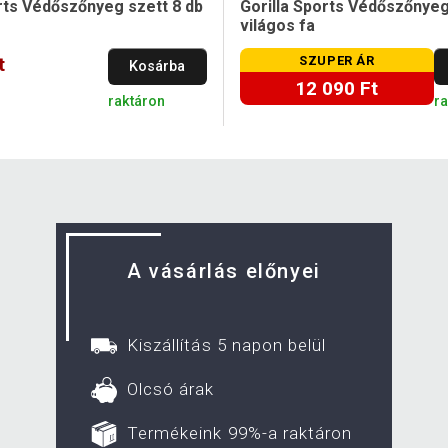
rts Védőszőnyeg szett 8 db
Gorilla Sports Védőszőnyeg
világos fa
t
SZUPER ÁR
Kosárba
12 090 Ft
raktáron
r
A vásárlás előnyei
Kiszállítás 5 napon belül
Olcsó árak
Termékeink 99%-a raktáron