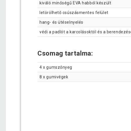
kiváló minőségű EVA habból készült
letörölhető csúszásmentes felület
hang- és ütéselnyelés
védi a padlót a karcolásoktól és a berendez
Csomag tartalma:
4 x gumszőnyeg
8 x gumivégek