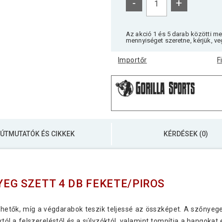
-
+
Az akció 1 és 5 darab közötti m
mennyiséget szeretne, kérjük, ve
Importőr
F
ÚTMUTATÓK ÉS CIKKEK
KÉRDÉSEK (0)
EG SZETT 4 DB FEKETE/PIROS
hetők, míg a végdarabok teszik teljessé az összképet. A szőnyegek
tól a felszereléstől és a súlyzóktól, valamint tompítja a hangokat