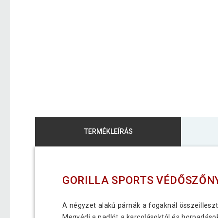
TERMÉKLEÍRÁS
GORILLA SPORTS VÉDŐSZŐNY
A négyzet alakú párnák a fogaknál összeilleszt
Megvédi a padlót a karcolásoktól és horpadások