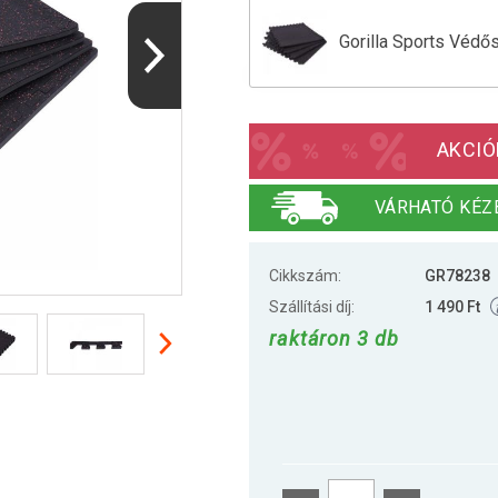
Gorilla Sports Védő
Gorilla Sports Védő
AKCIÓ
Gorilla Sports Védő
VÁRHATÓ KÉZ
Cikkszám:
GR78238
Szállítási díj:
1 490 Ft
raktáron 3 db