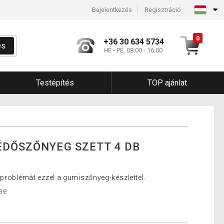
Bejelentkezés
Regisztráció
0
+36 30 634 5734
és
HÉ - PÉ, 08:00 - 16:00
Testépítés
TOP ajánlat
ÉDŐSZŐNYEG SZETT 4 DB
 problémát ezzel a gumiszőnyeg-készlettel.
se