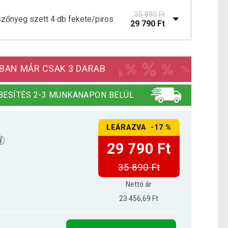
35 890 Ft
szőnyeg szett 4 db fekete/piros
29 790 Ft
szőnyeg szett 4 db fekete/kék
22 490 Ft
BAN MÁR CSAK 3 DARAB
szőnyeg szett 4 db fekete/fehér
21 190 Ft
BESÍTÉS 2-3 MUNKANAPON BELÜL
LEÁRAZVA -17 %
29 790 Ft
35 890 Ft
Nettó ár
23 456,69 Ft