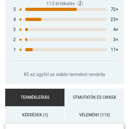
113 értékelés
5
★
72×
4
★
23×
3
★
4×
2
★
3×
1
★
11×
85 az ügyfél az alábbi terméket rendelte
TERMÉKLEÍRÁS
ÚTMUTATÓK ÉS CIKKEK
KÉRDÉSEK (1)
VÉLEMÉNY (113)