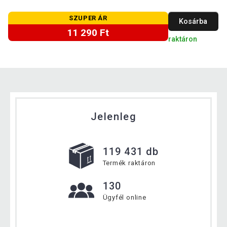
SZUPER ÁR
Kosárba
11 290 Ft
raktáron
Jelenleg
119 431 db
Termék raktáron
130
Ügyfél online