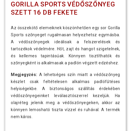
GORILLA SPORTS VÉDŐSZŐNYEG
SZETT 16 DB FEKETE
Az összekötő elemeiknek köszönhetően egy sor Gorilla
Sports szőnyeget rugalmasan helyezhetsz egymásba.
A védőszőnyegek ideálisak a felszerelések és
tartozékok védelmére. Hőt, zajt és hangot szigetelnek,
és kellemes tapintásúak. Könnyen tisztíthatók és
szőnyegként is alkalmasak a padlón végzett edzéshez.
Megjegyzés:
A lehetséges szín miatt a védőszőnyeg
készlet csak feltételesen alkalmas padlófűtéses
helyiségekbe. A biztonságos szállítás érdekében
védőszőnyegeinket leválasztószerrel kezeljük. Ha
olajréteg jelenik meg a védőszőnyegeken, akkor az
könnyen lemosható tiszta vízzel és ruhával. A termék
nem káros.