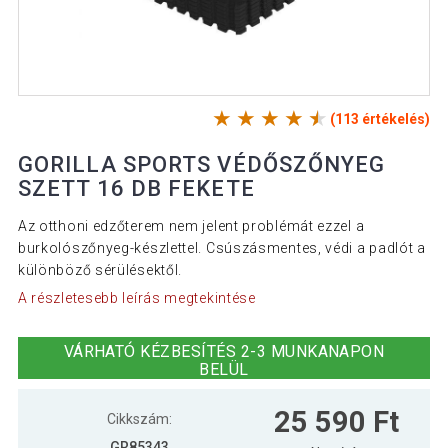
(113 értékelés)
GORILLA SPORTS VÉDŐSZŐNYEG
SZETT 16 DB FEKETE
Az otthoni edzőterem nem jelent problémát ezzel a
burkolószőnyeg-készlettel. Csúszásmentes, védi a padlót a
különböző sérülésektől.
A részletesebb leírás megtekintése
VÁRHATÓ KÉZBESÍTÉS 2-3 MUNKANAPON
BELÜL
25 590 Ft
Cikkszám:
GR85343