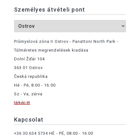
Személyes átvételi pont
Průmyslová zóna II Ostrov - Panattoni North Park -
Túlméretes megrendelések kiadása
Dolní Žďár 104
363 01 Ostrov
Česká republika
Hé - Pé, 8:00 - 16:00
Sz - Va, zárva
térkép itt
Kapcsolat
+36 30 634 5734
HÉ - PÉ, 08:00 - 16:00