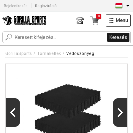
Bejelentkezés
Regisztráció
0
Menu
Keresés
GorillaSports
Tornakellék
Védőszőnyeg