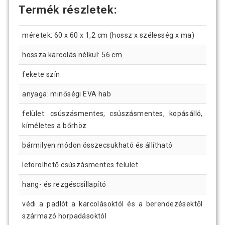
Termék részletek:
méretek: 60 x 60 x 1,2 cm (hossz x szélesség x ma)
hossza karcolás nélkül: 56 cm
fekete szín
anyaga: minőségi EVA hab
felület: csúszásmentes, csúszásmentes, kopásálló,
kíméletes a bőrhöz
bármilyen módon összecsukható és állítható
letörölhető csúszásmentes felület
hang- és rezgéscsillapító
védi a padlót a karcolásoktól és a berendezésektől
származó horpadásoktól