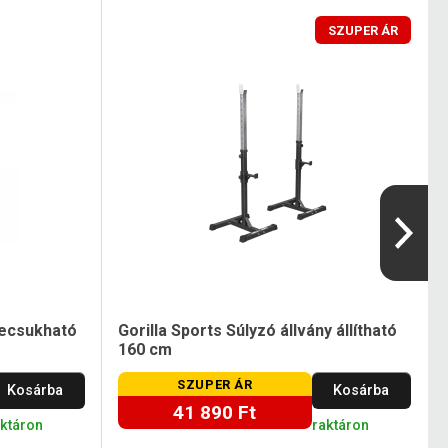
SZUPER ÁR
zecsukható
Gorilla Sports Súlyzó állvány állítható
160 cm
SZUPER ÁR
Kosárba
Kosárba
41 890 Ft
aktáron
raktáron