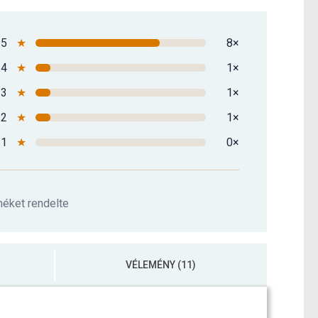
5
★
8×
4
★
1×
3
★
1×
2
★
1×
1
★
0×
méket rendelte
VÉLEMÉNY (11)