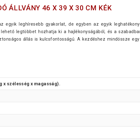
 ÁLLVÁNY 46 X 39 X 30 CM KÉK
az egyik leghíresebb gyakorlat, de egyben az egyik leghatéko
ehető legtöbbet hozhatja ki a hajlékonyságából, és a szabadban 
ztonságos állás is kulcsfontosságú. A kezdéshez mindössze egy
ág x szélesség x magasság).