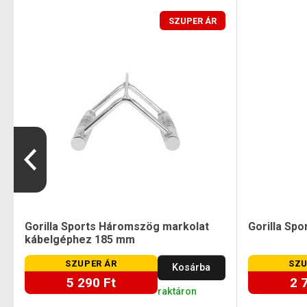
SZUPER ÁR
Gorilla Sports Háromszög markolat
Gorilla Spo
kábelgéphez 185 mm
SZUPER ÁR
SZU
Kosárba
5 290 Ft
2 
raktáron