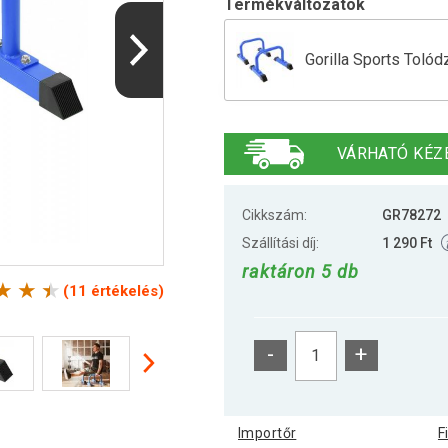
Termékváltozatok
Gorilla Sports Tolód
Gorilla Sports Fekv
VÁRHATÓ KÉZ
Cikkszám:
GR78272
Szállítási díj:
1 290 Ft
raktáron 5 db
(11 értékelés)
-
+
Importőr
F