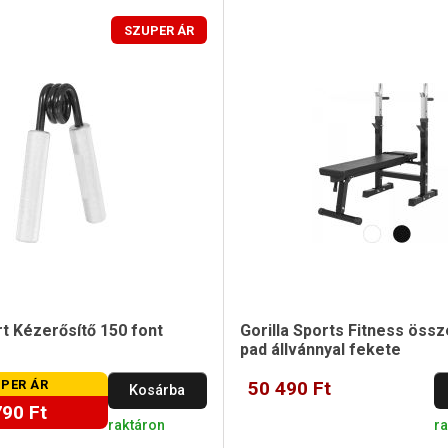
SZUPER ÁR
rt Kézerősítő 150 font
Gorilla Sports Fitness öss
pad állvánnyal fekete
PER ÁR
50 490 Ft
Kosárba
790 Ft
raktáron
r