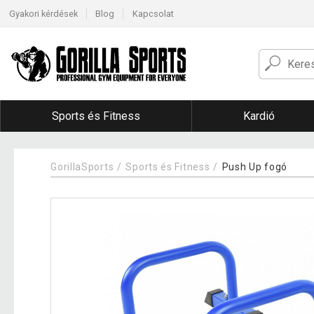
Gyakori kérdések
Blog
Kapcsolat
Sports és Fitness
Kardió
GorillaSports
Sports és Fitness
Push Up fogó