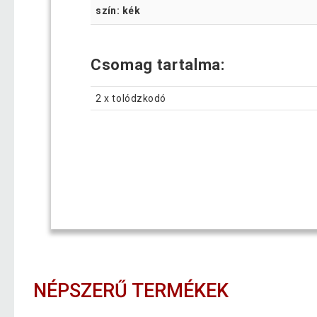
szín: kék
Csomag tartalma:
2 x tolódzkodó
NÉPSZERŰ TERMÉKEK