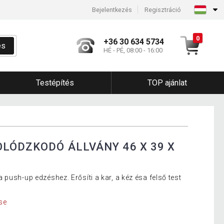
Bejelentkezés
Regisztráció
0
+36 30 634 5734
és
HÉ - PÉ, 08:00 - 16:00
Testépítés
TOP ajánlat
OLÓDZKODÓ ÁLLVÁNY 46 X 39 X
push-up edzéshez. Erősíti a kar, a kéz ésa felső test
se