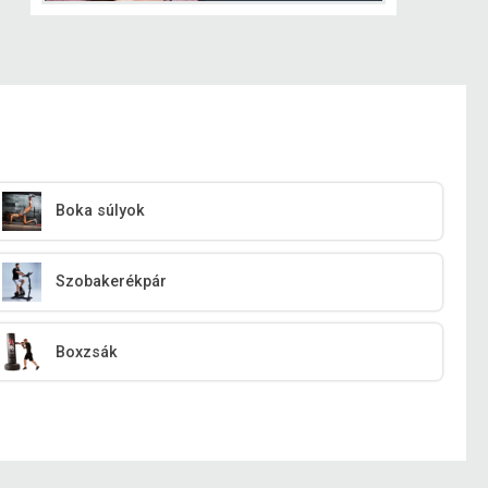
Boka súlyok
Szobakerékpár
Boxzsák