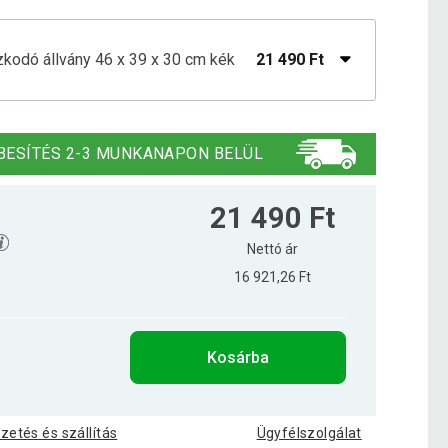
zkodó állvány 46 x 39 x 30 cm kék
21 490 Ft
őtámasz bak 46 x 39 x 30 cm fekete
21 390 Ft
BESÍTÉS 2-3 MUNKANAPON BELÜL
21 490 Ft
Nettó ár
16 921,26 Ft
Kosárba
izetés és szállítás
Ügyfélszolgálat