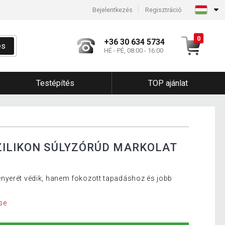
Bejelentkezés
Regisztráció
0
+36 30 634 5734
és
HÉ - PÉ, 08:00 - 16:00
Testépítés
TOP ajánlat
ZILIKON SÚLYZÓRÚD MARKOLAT
nyerét védik, hanem fokozott tapadáshoz és jobb
se