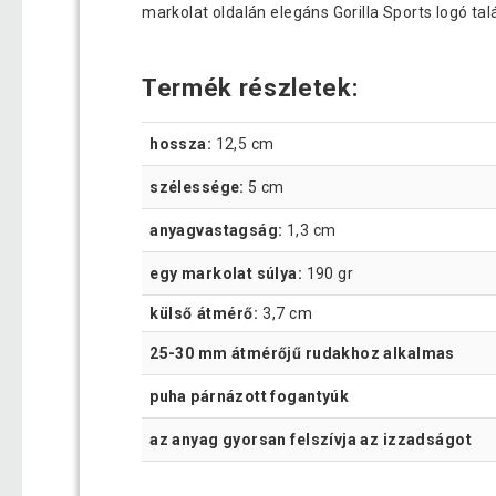
markolat oldalán elegáns Gorilla Sports logó t
Termék részletek:
hossza:
12,5 cm
szélessége:
5 cm
anyagvastagság:
1,3 cm
egy markolat súlya:
190 gr
külső átmérő:
3,7 cm
25-30 mm átmérőjű rudakhoz alkalmas
puha párnázott fogantyúk
az anyag gyorsan felszívja az izzadságot