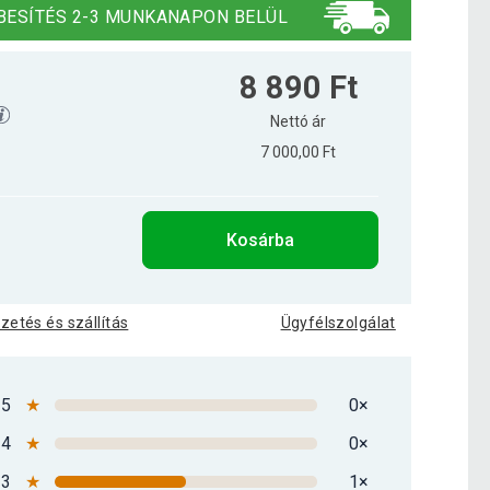
BESÍTÉS 2-3 MUNKANAPON BELÜL
8 890 Ft
Nettó ár
7 000,00 Ft
Kosárba
izetés és szállítás
Ügyfélszolgálat
5
★
0×
4
★
0×
3
★
1×