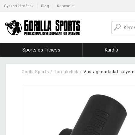
Gyakori kérdések
Blog
Kapcsolat
Sports és Fitness
Kardió
GorillaSports
Tornakellék
Vastag markolat súlyem