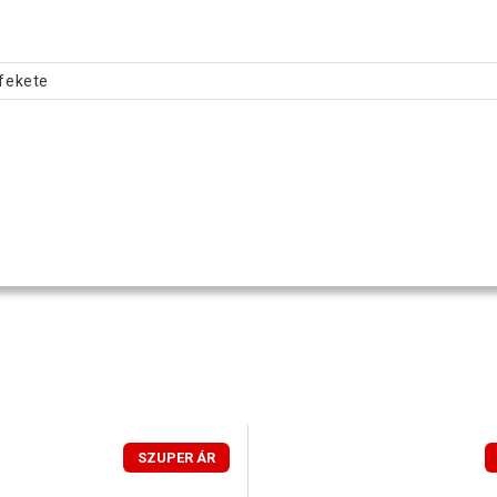
 fekete
SZUPER ÁR