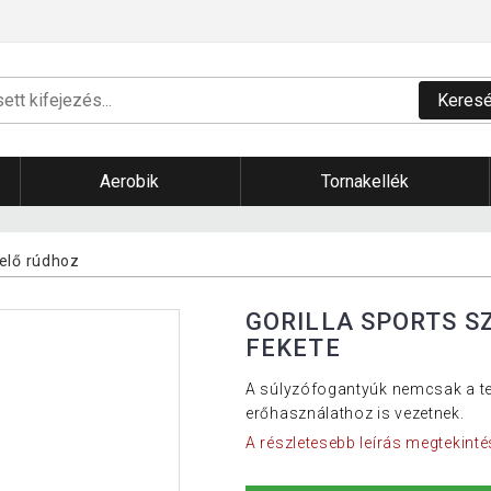
Keres
Aerobik
Tornakellék
elő rúdhoz
GORILLA SPORTS S
FEKETE
A súlyzófogantyúk nemcsak a te
erőhasználathoz is vezetnek.
A részletesebb leírás megtekinté