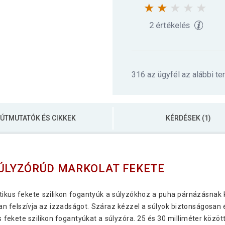
2 értékelés
316 az ügyfél az alábbi te
ÚTMUTATÓK ÉS CIKKEK
KÉRDÉSEK (1)
SÚLYZÓRÚD MARKOLAT FEKETE
ktikus fekete szilikon fogantyúk a súlyzókhoz a puha párnázásnak
an felszívja az izzadságot. Száraz kézzel a súlyok biztonságosan 
 fekete szilikon fogantyúkat a súlyzóra. 25 és 30 milliméter közö