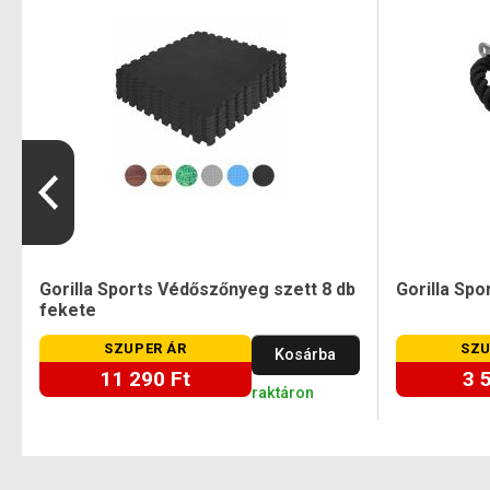
Gorilla Sports Védőszőnyeg szett 8 db
Gorilla Spo
fekete
SZUPER ÁR
SZU
Kosárba
11 290 Ft
3 
raktáron