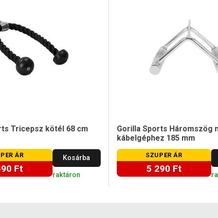
rts Tricepsz kötél 68 cm
Gorilla Sports Háromszög 
kábelgéphez 185 mm
PER ÁR
SZUPER ÁR
Kosárba
590 Ft
5 290 Ft
raktáron
r