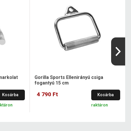
markolat
Gorilla Sports Ellenirányú csiga
fogantyú 15 cm
4 790 Ft
Kosárba
Kosárba
aktáron
raktáron