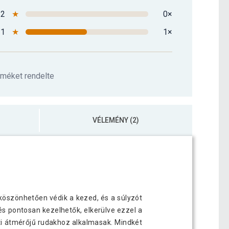
2
★
0×
1
★
1×
rméket rendelte
VÉLEMÉNY (2)
 köszönhetően védik a kezed, és a súlyzót
és pontosan kezelhetők, elkerülve ezzel a
tti átmérőjű rudakhoz alkalmasak. Mindkét