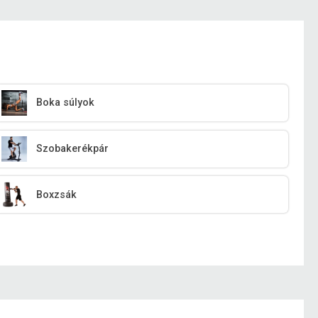
Boka súlyok
Szobakerékpár
Boxzsák