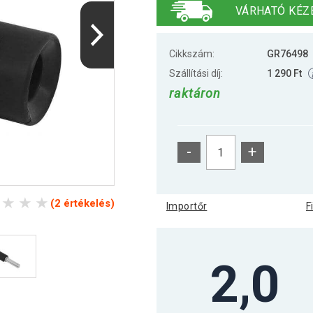
VÁRHATÓ KÉZ
Cikkszám:
GR76498
Szállítási díj:
1 290 Ft
raktáron
-
+
(2 értékelés)
Importőr
F
2,0