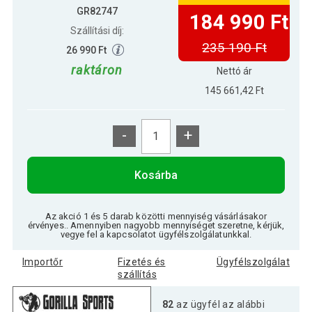
GR82747
184 990 Ft
Szállítási díj:
235 190 Ft
26 990 Ft
raktáron
Nettó ár
145 661,42 Ft
-
+
Kosárba
Az akció 1 és 5 darab közötti mennyiség vásárlásakor
érvényes.. Amennyiben nagyobb mennyiséget szeretne, kérjük,
vegye fel a kapcsolatot ügyfélszolgálatunkkal.
Importőr
Fizetés és
Ügyfélszolgálat
szállítás
82
az ügyfél az alábbi