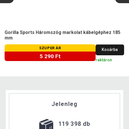
Gorilla Sports Háromszög markolat kábelgéphez 185
mm
SZUPER ÁR
Kosárba
5 290 Ft
raktáron
Jelenleg
119 398 db