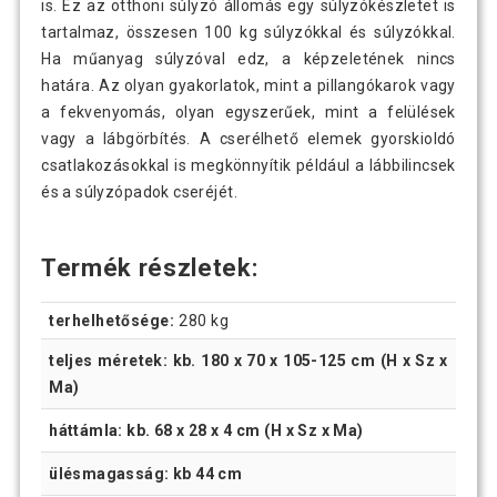
is. Ez az otthoni súlyzó állomás egy súlyzókészletet is
tartalmaz, összesen 100 kg súlyzókkal és súlyzókkal.
Ha műanyag súlyzóval edz, a képzeletének nincs
határa. Az olyan gyakorlatok, mint a pillangókarok vagy
a fekvenyomás, olyan egyszerűek, mint a felülések
vagy a lábgörbítés. A cserélhető elemek gyorskioldó
csatlakozásokkal is megkönnyítik például a lábbilincsek
és a súlyzópadok cseréjét.
Termék részletek:
terhelhetősége:
280 kg
teljes méretek: kb. 180 x 70 x 105-125 cm (H x Sz x
Ma)
háttámla: kb. 68 x 28 x 4 cm (H x Sz x Ma)
ülésmagasság: kb 44 cm