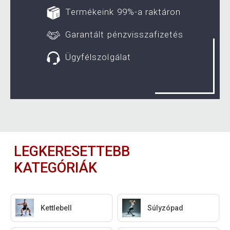
Termékeink 99%-a raktáron
Garantált pénzvisszafizetés
Ügyfélszolgálat
LEGKERESETTEBB
KATEGÓRIÁK
Kettlebell
Súlyzópad