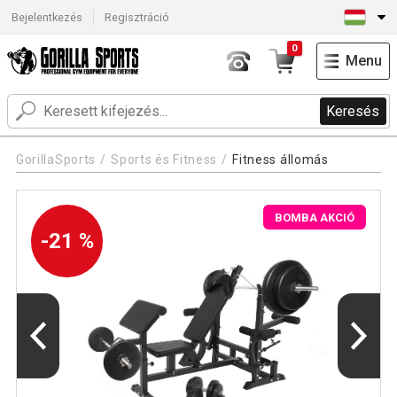
Bejelentkezés
Regisztráció
0
Menu
Keresés
GorillaSports
Sports és Fitness
Fitness állomás
BOMBA AKCIÓ
-21 %