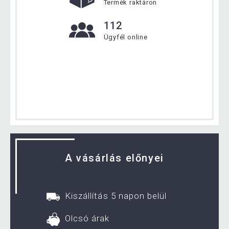
Termék raktáron
112
Ügyfél online
A vásárlás előnyei
Kiszállítás 5 napon belül
Olcsó árak