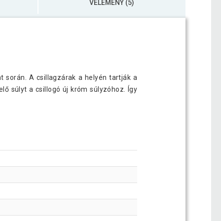
VÉLEMÉNY (5)
orán. A csillagzárak a helyén tartják a
lő súlyt a csillogó új króm súlyzóhoz. Így