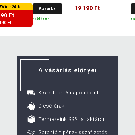
ZVA -24 %
19 190 Ft
Kosárba
490 Ft
raktáron
r
190 Ft
A vásárlás előnyei
Kiszállítás 5 napon belül
Olcsó árak
Termékeink 99%-a raktáron
Garantált pénzvisszafizetés