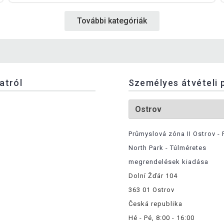
További kategóriák
latról
Személyes átvételi 
Průmyslová zóna II Ostrov - 
North Park - Túlméretes
megrendelések kiadása
Dolní Žďár 104
363 01 Ostrov
Česká republika
Hé - Pé, 8:00 - 16:00