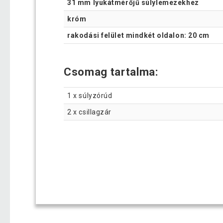
31 mm lyukátmérőjű súlylemezekhez
króm
rakodási felület mindkét oldalon: 20 cm
Csomag tartalma:
1 x súlyzórúd
2 x csillagzár