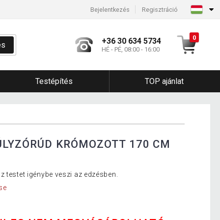
Bejelentkezés
Regisztráció
0
+36 30 634 5734
és
HÉ - PÉ, 08:00 - 16:00
Testépítés
TOP ajánlat
ÚLYZÓRÚD KRÓMOZOTT 170 CM
z testet igénybe veszi az edzésben.
se