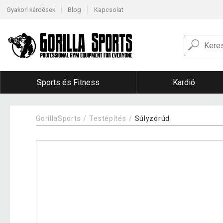
Gyakori kérdések
Blog
Kapcsolat
Sports és Fitness
Kardió
GorillaSports
Testépítés
Súlyzórúd