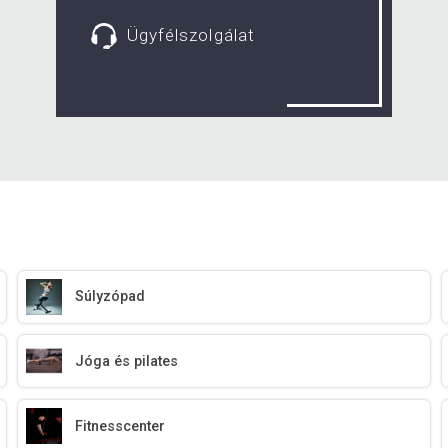
Ügyfélszolgálat
Súlyzópad
Jóga és pilates
Fitnesscenter