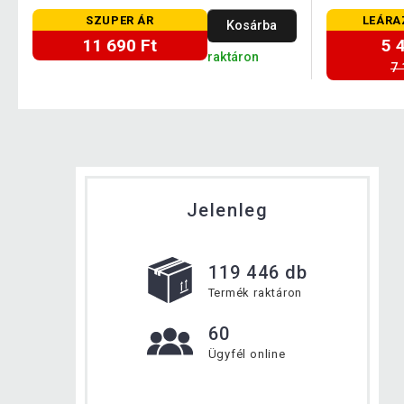
SZUPER ÁR
LEÁRA
Kosárba
11 690 Ft
5 
raktáron
7 
Jelenleg
119 446 db
Termék raktáron
60
Ügyfél online