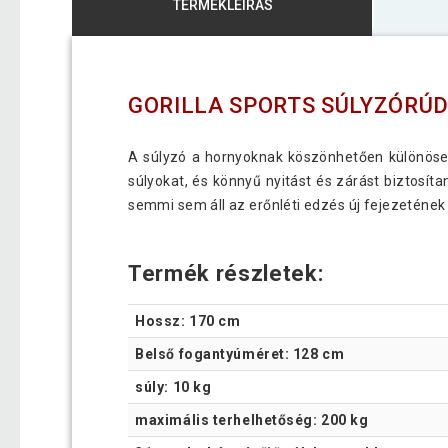
TERMÉKLEÍRÁS
GORILLA SPORTS SÚLYZÓRÚ
A súlyzó a hornyoknak köszönhetően különösen
súlyokat, és könnyű nyitást és zárást biztosíta
semmi sem áll az erőnléti edzés új fejezetének 
Termék részletek:
Hossz: 170 cm
Belső fogantyúméret: 128 cm
súly: 10 kg
maximális terhelhetőség: 200 kg