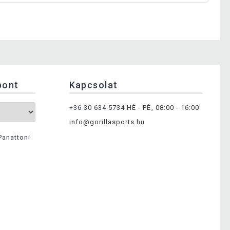
pont
Kapcsolat
+36 30 634 5734
HÉ - PÉ, 08:00 - 16:00
info@gorillasports.hu
Panattoni