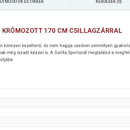
ÚTMUTATÓK ÉS CIKKEK
KÉRDÉSEK (0)
D KRÓMOZOTT 170 CM CSILLAGZÁRRAL
 könnyen kezelhető, és nem hagyja cserben semmilyen gyakorlat s
nak még izzadt kézzel is. A Gorilla Sportsnál megtalálod a megfele
útjába.