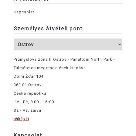
Kapcsolat
Személyes átvételi pont
Průmyslová zóna II Ostrov - Panattoni North Park -
Túlméretes megrendelések kiadása
Dolní Žďár 104
363 01 Ostrov
Česká republika
Hé - Pé, 8:00 - 16:00
Sz - Va, zárva
térkép itt
Kapcsolat