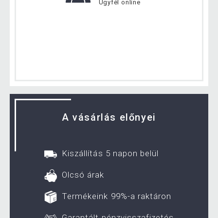
Ügyfél online
A vásárlás előnyei
Kiszállítás 5 napon belül
Olcsó árak
Termékeink 99%-a raktáron
Garantált pénzvisszafizetés