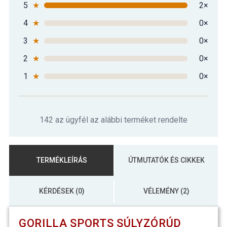
5
★
2×
4
★
0×
3
★
0×
2
★
0×
1
★
0×
142 az ügyfél az alábbi terméket rendelte
TERMÉKLEÍRÁS
ÚTMUTATÓK ÉS CIKKEK
KÉRDÉSEK (0)
VÉLEMÉNY (2)
GORILLA SPORTS SÚLYZÓRÚD