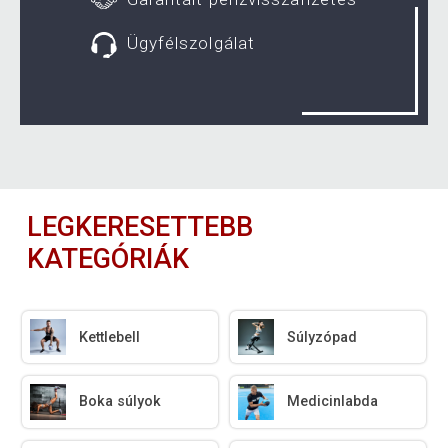
Ügyfélszolgálat
LEGKERESETTEBB
KATEGÓRIÁK
Kettlebell
Súlyzópad
Boka súlyok
Medicinlabda