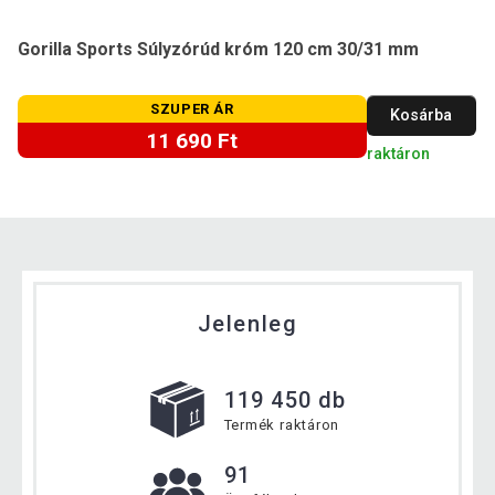
Gorilla Sports Súlyzórúd króm 120 cm 30/31 mm
SZUPER ÁR
Kosárba
11 690 Ft
raktáron
Jelenleg
119 450 db
Termék raktáron
91