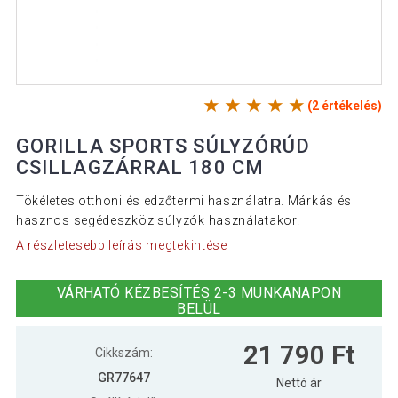
(2 értékelés)
GORILLA SPORTS SÚLYZÓRÚD
CSILLAGZÁRRAL 180 CM
Tökéletes otthoni és edzőtermi használatra. Márkás és
hasznos segédeszköz súlyzók használatakor.
A részletesebb leírás megtekintése
VÁRHATÓ KÉZBESÍTÉS 2-3 MUNKANAPON
BELÜL
21 790 Ft
Cikkszám:
GR77647
Nettó ár