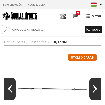
Bejelentkezés
Regisztráció
0
Menu
Keresés
GorillaSports
Testépítés
Súlyzórúd
UTOLSÓ DARAB