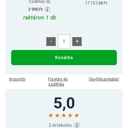
Szállítási díj:
17 157,48 Ft
3 990 Ft
raktáron 1 db
-
+
Kosárba
Importőr
Fizetés és
Ügyfélszolgálat
szállítás
5,0
2 értékelés