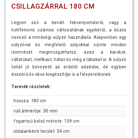
CSILLAGZÁRRAL 180 CM
Legyen szó a bevált fekvenyomásról, vagy a
holtfelvonó számos változatának egyikéről, a közös
nevező a minőségi súlyzó használata. Alapvetően egy
súlyzóval és megfelelő súlyokkal szinte minden
izomrészt megmozgathatsz, azaz a karokat,
vállatokat, mellkast, hátat és még a lábakat is. A súlyzó
tehát jó bevezető az erősítő edzésbe, de egyben
ésszerű és okos kiegészítője is a felszerelésnek.
Termék részletek:
hossza: 180 cm
rúd átmérője: 30 mm
fogantyú belső mérete: 109 cm
oldalankénti terület: 34 cm