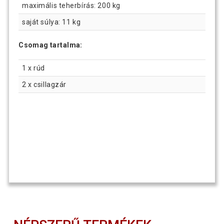
maximális teherbírás: 200 kg
saját súlya: 11 kg
Csomag tartalma:
1 x rúd
2 x csillagzár