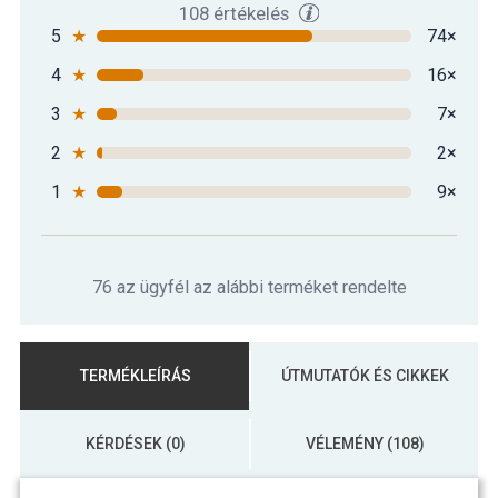
108 értékelés
5
★
74×
4
★
16×
3
★
7×
2
★
2×
1
★
9×
76 az ügyfél az alábbi terméket rendelte
TERMÉKLEÍRÁS
ÚTMUTATÓK ÉS CIKKEK
KÉRDÉSEK (0)
VÉLEMÉNY (108)