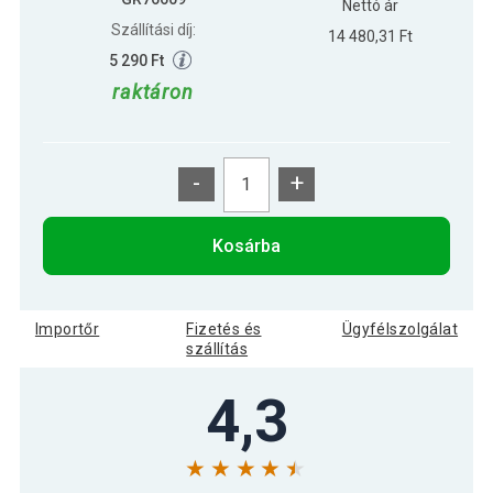
Nettó ár
Szállítási díj:
14 480,31 Ft
5 290 Ft
raktáron
-
+
Kosárba
Importőr
Fizetés és
Ügyfélszolgálat
szállítás
4,3