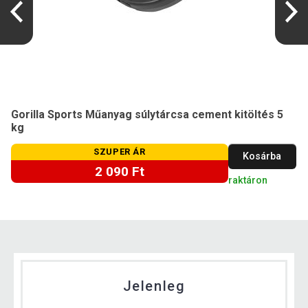
Gorilla Sports Műanyag súlytárcsa cement kitöltés 5
kg
SZUPER ÁR
Kosárba
2 090 Ft
raktáron
Jelenleg