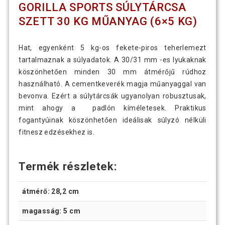
GORILLA SPORTS SÚLYTÁRCSA
SZETT 30 KG MŰANYAG (6×5 KG)
Hat, egyenként 5 kg-os fekete-piros teherlemezt
tartalmaznak a súlyadatok. A 30/31 mm -es lyukaknak
köszönhetően minden 30 mm átmérőjű rúdhoz
használható. A cementkeverék magja műanyaggal van
bevonva. Ezért a súlytárcsák ugyanolyan robusztusak,
mint ahogy a padlón kíméletesek. Praktikus
fogantyúinak köszönhetően ideálisak súlyzó nélküli
fitnesz edzésekhez is.
Termék részletek:
átmérő: 28,2 cm
magasság: 5 cm