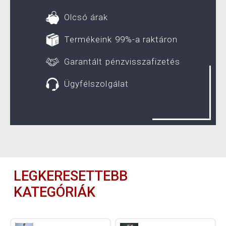
Olcsó árak
Termékeink 99%-a raktáron
Garantált pénzvisszafizetés
Ügyfélszolgálat
LEGKERESETTEBB
KATEGÓRIÁK