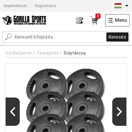
Bejelentkezés
Regisztráció
0
Menu
Keresés
GorillaSports
Testépítés
Súlytárcsa