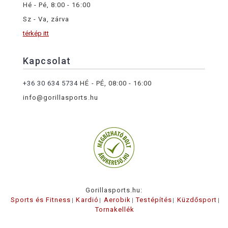
Hé - Pé, 8:00 - 16:00
Sz - Va, zárva
térkép itt
Kapcsolat
+36 30 634 5734
HÉ - PÉ, 08:00 - 16:00
info@gorillasports.hu
Gorillasports.hu:
Sports és Fitness
Kardió
Aerobik
Testépítés
Küzdősport
Tornakellék