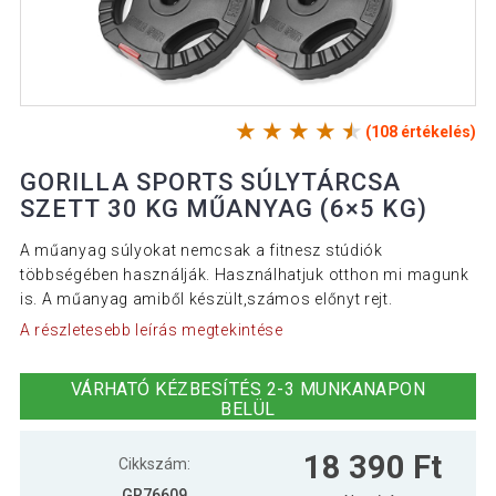
(108 értékelés)
GORILLA SPORTS SÚLYTÁRCSA
SZETT 30 KG MŰANYAG (6×5 KG)
A műanyag súlyokat nemcsak a fitnesz stúdiók
többségében használják. Használhatjuk otthon mi magunk
is. A műanyag amiből készült,számos előnyt rejt.
A részletesebb leírás megtekintése
VÁRHATÓ KÉZBESÍTÉS 2-3 MUNKANAPON
BELÜL
18 390 Ft
Cikkszám:
GR76609