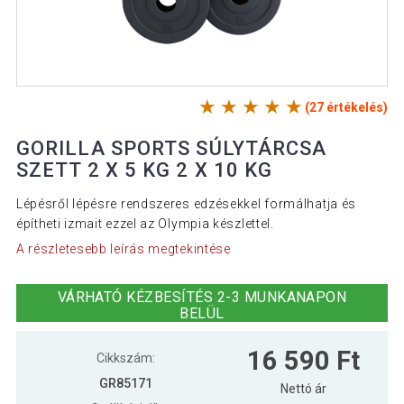
(27 értékelés)
GORILLA SPORTS SÚLYTÁRCSA
SZETT 2 X 5 KG 2 X 10 KG
Lépésről lépésre rendszeres edzésekkel formálhatja és
építheti izmait ezzel az Olympia készlettel.
A részletesebb leírás megtekintése
VÁRHATÓ KÉZBESÍTÉS 2-3 MUNKANAPON
BELÜL
16 590 Ft
Cikkszám:
GR85171
Nettó ár