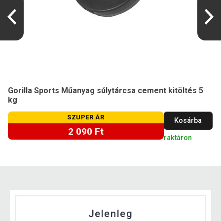
Gorilla Sports Műanyag súlytárcsa cement kitöltés 5
kg
SZUPER ÁR
Kosárba
2 090 Ft
raktáron
Jelenleg