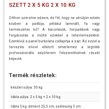
SZETT 2 X 5 KG 2 X 10 KG
Otthon szeretne edzeni, de fél, hogy ne sérüljön edzés
közben a padlója, például laminált, fa vagy
természetes kő? A karcolások, horpadások vagy
forgácsolás a múlté ezekkel a teherlemezekkel.
Ezenkívül a panel burkolata csillapítja a zajt. Az ezzel a
tervezési elvvel ellátott teherlemez a legtöbb
professzionális edzőterem felszerelésének részét
képezik.
Termék részletek:
készlet súlya: 30 kg
tábla súlya: 2 x 5 kg + 2 x 10 kg
tábla 5 kg: átmérő 25,5 cm, szélesség 5 cm