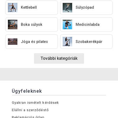
Kettlebell
Súlyzópad
Boka súlyok
Medicinlabda
Jóga és pilates
Szobakerékpár
További kategóriák
Ügyfeleknek
Gyakran ismételt kérdések
Elállni a szerződéstő
Reklamációs űrlap