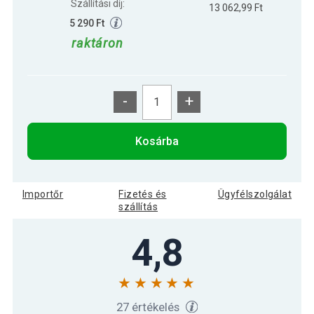
Szállítási díj:
13 062,99 Ft
5 290 Ft
raktáron
-
+
Kosárba
Importőr
Fizetés és
Ügyfélszolgálat
szállítás
4,8
27 értékelés