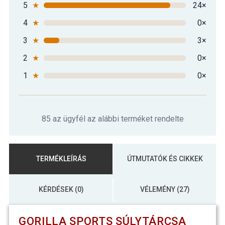
5
★
24×
4
★
0×
3
★
3×
2
★
0×
1
★
0×
85 az ügyfél az alábbi terméket rendelte
TERMÉKLEÍRÁS
ÚTMUTATÓK ÉS CIKKEK
KÉRDÉSEK (0)
VÉLEMÉNY (27)
GORILLA SPORTS SÚLYTÁRCSA