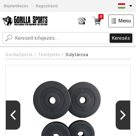
Bejelentkezés
Regisztráció
0
Menu
Keresés
GorillaSports
Testépítés
Súlytárcsa