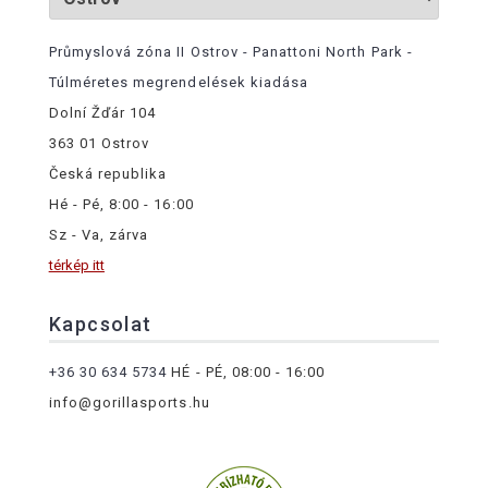
Průmyslová zóna II Ostrov - Panattoni North Park -
Túlméretes megrendelések kiadása
Dolní Žďár 104
363 01 Ostrov
Česká republika
Hé - Pé, 8:00 - 16:00
Sz - Va, zárva
térkép itt
Kapcsolat
+36 30 634 5734
HÉ - PÉ, 08:00 - 16:00
info@gorillasports.hu