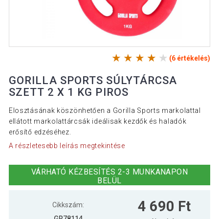
(6 értékelés)
GORILLA SPORTS SÚLYTÁRCSA
SZETT 2 X 1 KG PIROS
Elosztásának köszönhetően a Gorilla Sports markolattal
ellátott markolattárcsák ideálisak kezdők és haladók
erősítő edzéséhez.
A részletesebb leírás megtekintése
VÁRHATÓ KÉZBESÍTÉS 2-3 MUNKANAPON
BELÜL
4 690 Ft
Cikkszám:
GR78114