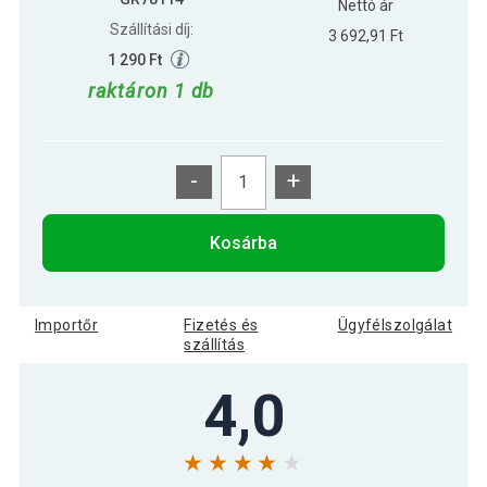
Nettó ár
Szállítási díj:
3 692,91 Ft
1 290 Ft
raktáron 1 db
-
+
Kosárba
Importőr
Fizetés és
Ügyfélszolgálat
szállítás
4,0