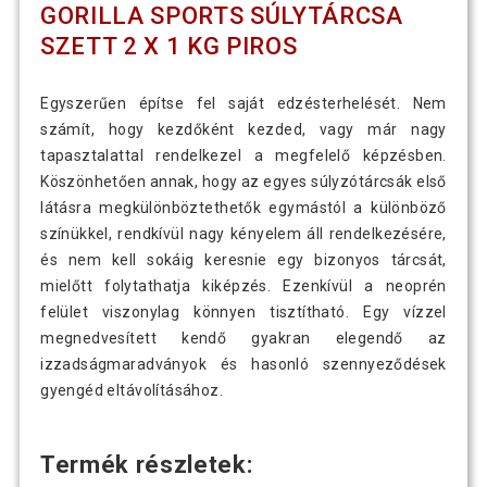
GORILLA SPORTS SÚLYTÁRCSA
SZETT 2 X 1 KG PIROS
Egyszerűen építse fel saját edzésterhelését. Nem
számít, hogy kezdőként kezded, vagy már nagy
tapasztalattal rendelkezel a megfelelő képzésben.
Köszönhetően annak, hogy az egyes súlyzótárcsák első
látásra megkülönböztethetők egymástól a különböző
színükkel, rendkívül nagy kényelem áll rendelkezésére,
és nem kell sokáig keresnie egy bizonyos tárcsát,
mielőtt folytathatja kiképzés. Ezenkívül a neoprén
felület viszonylag könnyen tisztítható. Egy vízzel
megnedvesített kendő gyakran elegendő az
izzadságmaradványok és hasonló szennyeződések
gyengéd eltávolításához.
Termék részletek: