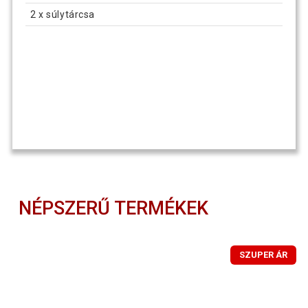
2 x súlytárcsa
NÉPSZERŰ TERMÉKEK
SZUPER ÁR