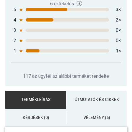
6 értékelés
5
★
3×
4
★
2×
3
★
0×
2
★
0×
1
★
1×
117 az ügyfél az alábbi terméket rendelte
TERMÉKLEÍRÁS
ÚTMUTATÓK ÉS CIKKEK
KÉRDÉSEK (0)
VÉLEMÉNY (6)