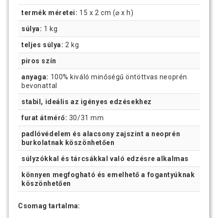
termék méretei:
15 x 2 cm (⌀ x h)
súlya:
1 kg
teljes súlya:
2 kg
piros szín
anyaga:
100% kiváló minőségű öntöttvas neoprén
bevonattal
stabil, ideális az igényes edzésekhez
furat átmérő:
30/31 mm
padlóvédelem és alacsony zajszint a neoprén
burkolatnak köszönhetően
súlyzókkal és tárcsákkal való edzésre alkalmas
könnyen megfogható és emelhető a fogantyúknak
köszönhetően
Csomag tartalma: