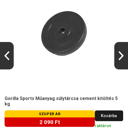
Gorilla Sports Műanyag súlytárcsa cement kitöltés 5
kg
SZUPER ÁR
Kosárba
2 090 Ft
raktáron