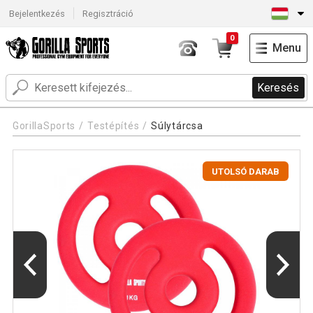
Bejelentkezés
Regisztráció
0
Menu
Keresés
GorillaSports
Testépítés
Súlytárcsa
UTOLSÓ DARAB