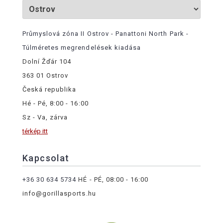
Průmyslová zóna II Ostrov - Panattoni North Park -
Túlméretes megrendelések kiadása
Dolní Žďár 104
363 01 Ostrov
Česká republika
Hé - Pé, 8:00 - 16:00
Sz - Va, zárva
térkép itt
Kapcsolat
+36 30 634 5734
HÉ - PÉ, 08:00 - 16:00
info@gorillasports.hu