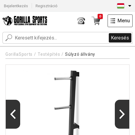
Bejelentkezés
Regisztráció
0
Menu
Keresés
GorillaSports
Testépítés
Súlyzó állvány