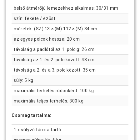
belső átmérőjű lemezekhez alkalmas: 30/31 mm
szín: fekete / ezüst
méretek: (SZ) 13 × (M) 112 × (M) 34 cm
az egyes polcok hossza: 20 cm
távolság a padlótól az 1. polcig: 26 cm
távolság az 1. és 2. polc között: 43 cm
távolság a 2. és a 3. polc között: 35 cm
súly: 5 kg
maximális terhelés rúdonként: 100 kg
maximális teljes terhelés: 300 kg
Csomag tartalma:
1 x súlyzó tárcsa tartó
csomag súlya: kb. 6 kg