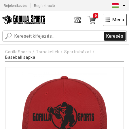
Bejelentkezés
Regisztráció
0
Menu
Keresés
GorillaSports
Tornakellék
Sportruházat
Baseball sapka