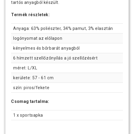
tartós anyagból készült.
Termék részletek:
Anyaga: 63% poliészter, 34% pamut, 3% elasztán
logónyomat az előlapon
kényelmes és bőrbarát anyagból
6 hímzett szellőzőnyílás a jó szellőzésért
méret: L/XL
kerülete: 57 - 61 cm
szín: piros/fekete
Csomag tartalma:
1 x sportsapka