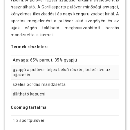
viselni. A pulóver lezser szabású, alkalmi viseletként is
használható. A Gorillasports pulóver minőségi anyagot,
kényelmes illeszkedést és nagy kenguru zsebet kínál. A
sportos megjelenést a pulóver alsó szegélyén és az
ujjak végén található meghosszabbított bordás
mandzsetta is kiemeli.
Termék részletek:
Anyaga: 65% pamut, 35% gyapjú
gyapjú a pulóver teljes belső részén, beleértve az
ujjakat is
széles bordás mandzsetta
állítható kapucni
Csomag tartalma:
1 x sportpulóver