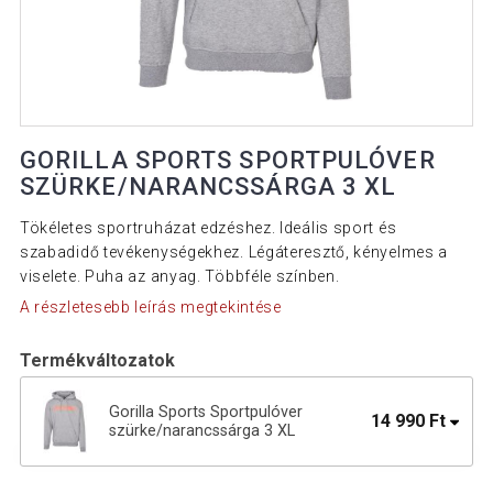
GORILLA SPORTS SPORTPULÓVER
SZÜRKE/NARANCSSÁRGA 3 XL
Tökéletes sportruházat edzéshez. Ideális sport és
szabadidő tevékenységekhez. Légáteresztő, kényelmes a
viselete. Puha az anyag. Többféle színben.
A részletesebb leírás megtekintése
Termékváltozatok
Gorilla Sports Sportpulóver
14 990 Ft
szürke/narancssárga 3 XL
14 990 Ft
Gorilla Sports Sportpulóver