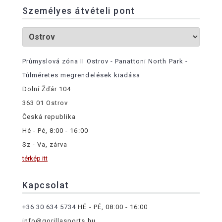
Személyes átvételi pont
Průmyslová zóna II Ostrov - Panattoni North Park -
Túlméretes megrendelések kiadása
Dolní Žďár 104
363 01 Ostrov
Česká republika
Hé - Pé, 8:00 - 16:00
Sz - Va, zárva
térkép itt
Kapcsolat
+36 30 634 5734
HÉ - PÉ, 08:00 - 16:00
info@gorillasports.hu