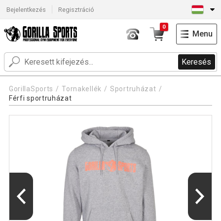
Bejelentkezés
Regisztráció
0
Menu
Keresés
GorillaSports
Tornakellék
Sportruházat
Férfi sportruházat