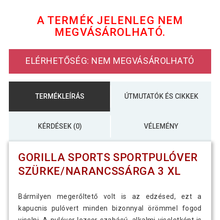
13 490 Ft
szürke/narancssárga XL
A TERMÉK JELENLEG NEM
MEGVÁSÁROLHATÓ.
15 890 Ft
Gorilla Sports Sportpulóver
9 390 Ft
szürke/narancssárga 2 XL
ELÉRHETŐSÉG: NEM MEGVÁSÁROLHATÓ
Gorilla Sports Sportpulóver
14 990 Ft
szürke/narancssárga L
TERMÉKLEÍRÁS
ÚTMUTATÓK ÉS CIKKEK
15 890 Ft
Gorilla Sports Sportpulóver
9 390 Ft
szürke/narancssárga M
KÉRDÉSEK (0)
VÉLEMÉNY
GORILLA SPORTS SPORTPULÓVER
SZÜRKE/NARANCSSÁRGA 3 XL
Bármilyen megerőltető volt is az edzésed, ezt a
kapucnis pulóvert minden bizonnyal örömmel fogod