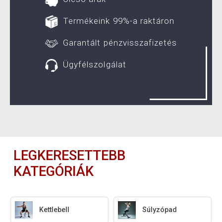
Termékeink 99%-a raktáron
Garantált pénzvisszafizetés
Ügyfélszolgálat
LEGKERESETTEBB
KATEGÓRIÁK
Kettlebell
Súlyzópad