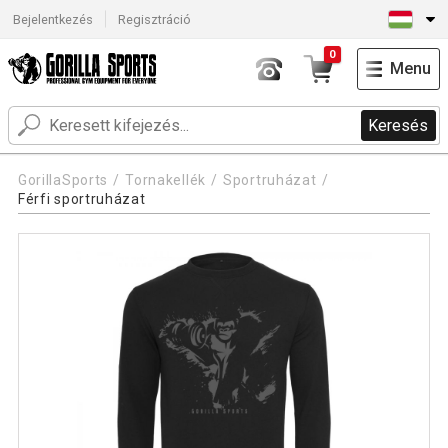
Bejelentkezés
Regisztráció
0
Menu
Keresés
GorillaSports
Tornakellék
Sportruházat
Férfi sportruházat