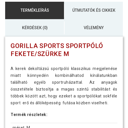
TERMÉKLEÍRÁS
ÚTMUTATÓK ÉS CIKKEK
KÉRDÉSEK (0)
VÉLEMÉNY
GORILLA SPORTS SPORTPÓLÓ
FEKETE/SZÜRKE M
A kerek dekoltázsú sportpóló klasszikus megjelenése
miatt könnyedén kombinálhatod kínálatunkban
található egyéb sportruházattal. Az anyagok
összetétele biztosítja a magas szintű stabilitást és
többek között azt, hogy ezeket a sportpólókat sokféle
sport erő és állóképesség futása közben viselheti.
Termék részletek:
méret: M