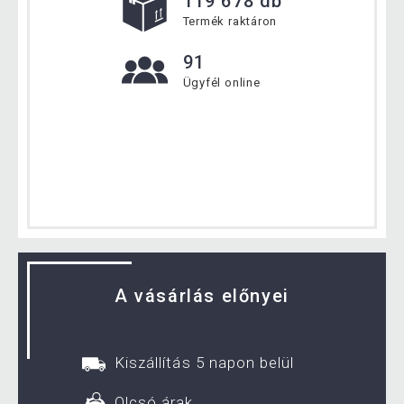
119 678 db
Termék raktáron
91
Ügyfél online
A vásárlás előnyei
Kiszállítás 5 napon belül
Olcsó árak