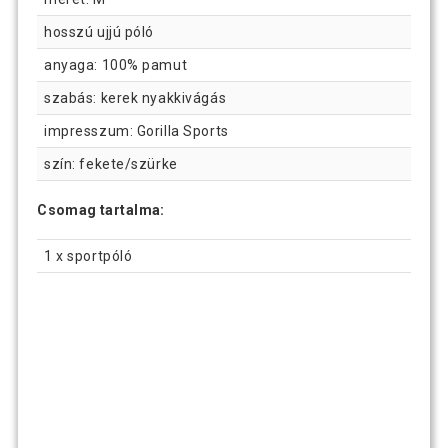
hosszú ujjú póló
anyaga: 100% pamut
szabás: kerek nyakkivágás
impresszum: Gorilla Sports
szín: fekete/szürke
Csomag tartalma:
1 x sportpóló