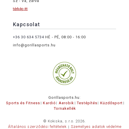
Sz - Va, zárva
térkép itt
Kapcsolat
+36 30 634 5734
HÉ - PÉ, 08:00 - 16:00
info@gorillasports.hu
Gorillasports.hu:
Sports és Fitness
Kardió
Aerobik
Testépítés
Küzdősport
Tornakellék
© Kokiska, s.r.o. 2026.
Általános szerződési feltételek
Személyes adatok védelme