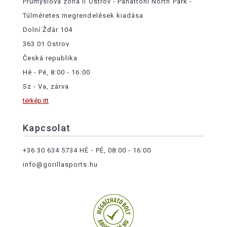
Průmyslová zóna II Ostrov - Panattoni North Park -
Túlméretes megrendelések kiadása
Dolní Žďár 104
363 01 Ostrov
Česká republika
Hé - Pé, 8:00 - 16:00
Sz - Va, zárva
térkép itt
Kapcsolat
+36 30 634 5734
HÉ - PÉ, 08:00 - 16:00
info@gorillasports.hu