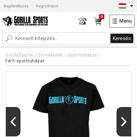
Bejelentkezés
Regisztráció
0
Menu
Keresés
GorillaSports
Tornakellék
Sportruházat
Férfi sportruházat