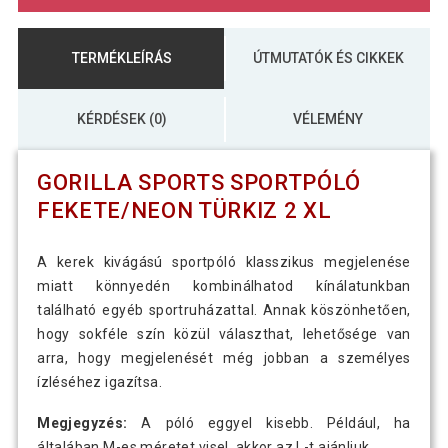
TERMÉKLEÍRÁS
ÚTMUTATÓK ÉS CIKKEK
KÉRDÉSEK (0)
VÉLEMÉNY
GORILLA SPORTS SPORTPÓLÓ
FEKETE/NEON TÜRKIZ 2 XL
A kerek kivágású sportpóló klasszikus megjelenése
miatt könnyedén kombinálhatod kínálatunkban
található egyéb sportruházattal. Annak köszönhetően,
hogy sokféle szín közül választhat, lehetősége van
arra, hogy megjelenését még jobban a személyes
ízléséhez igazítsa.
Megjegyzés:
A póló eggyel kisebb. Például, ha
általában M-es méretet visel, akkor az L-t ajánljuk.