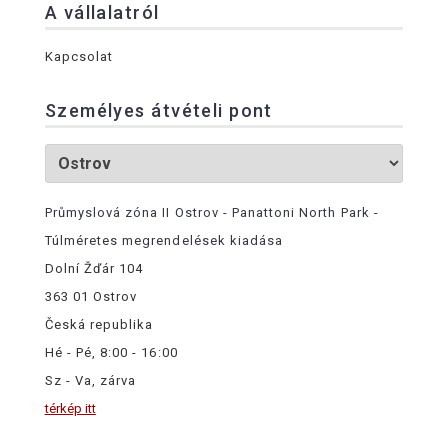
A vállalatról
Kapcsolat
Személyes átvételi pont
Průmyslová zóna II Ostrov - Panattoni North Park -
Túlméretes megrendelések kiadása
Dolní Žďár 104
363 01 Ostrov
Česká republika
Hé - Pé, 8:00 - 16:00
Sz - Va, zárva
térkép itt