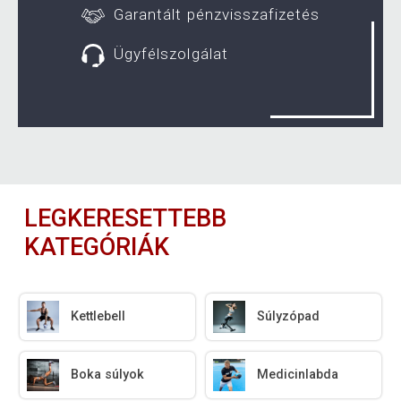
Garantált pénzvisszafizetés
Ügyfélszolgálat
LEGKERESETTEBB
KATEGÓRIÁK
Kettlebell
Súlyzópad
Boka súlyok
Medicinlabda