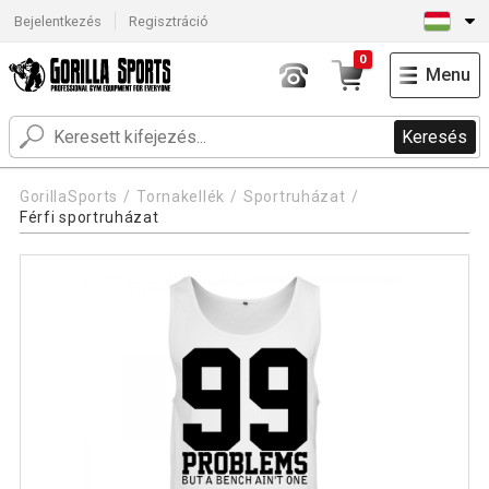
Bejelentkezés
Regisztráció
0
Menu
Keresés
GorillaSports
Tornakellék
Sportruházat
Férfi sportruházat