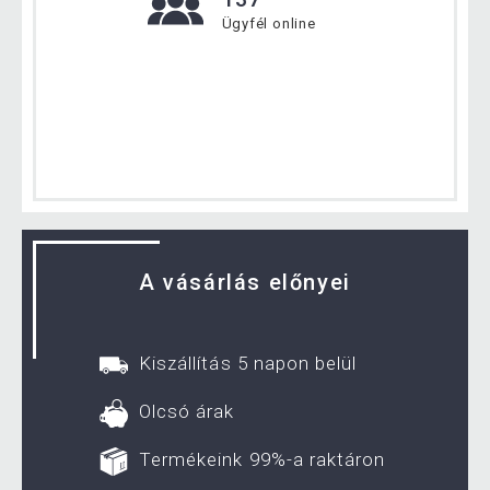
Ügyfél online
A vásárlás előnyei
Kiszállítás 5 napon belül
Olcsó árak
Termékeink 99%-a raktáron