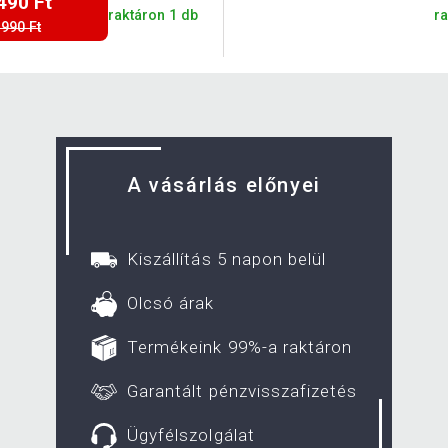
490 Ft
raktáron 1 db
ra
 990 Ft
A vásárlás előnyei
Kiszállítás 5 napon belül
Olcsó árak
Termékeink 99%-a raktáron
Garantált pénzvisszafizetés
Ügyfélszolgálat