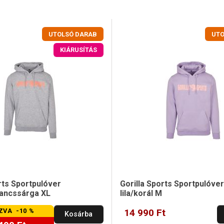
UTOLSÓ DARAB
UTO
KIÁRUSÍTÁS
rts Sportpulóver
Gorilla Sports Sportpulóve
ancssárga XL
lila/korál M
ZVA -10 %
14 990 Ft
Kosárba