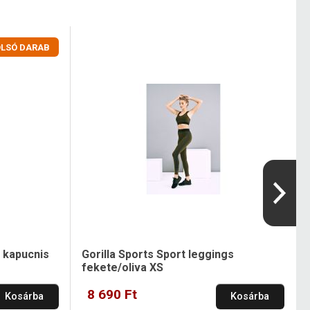
LSÓ DARAB
r kapucnis
Gorilla Sports Sport leggings
fekete/oliva XS
8 690 Ft
Kosárba
Kosárba