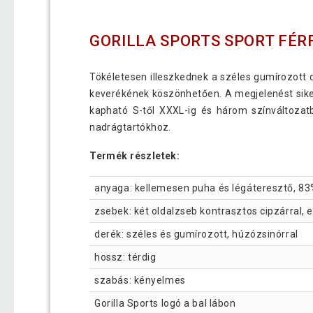
GORILLA SPORTS SPORT FÉR
Tökéletesen illeszkednek a széles gumírozott
keverékének köszönhetően. A megjelenést siker
kapható S-től XXXL-ig és három színváltozatb
nadrágtartókhoz.
Termék részletek:
anyaga: kellemesen puha és légáteresztő, 83
zsebek: két oldalzseb kontrasztos cipzárral, 
derék: széles és gumírozott, húzózsinórral
hossz: térdig
szabás: kényelmes
Gorilla Sports logó a bal lábon