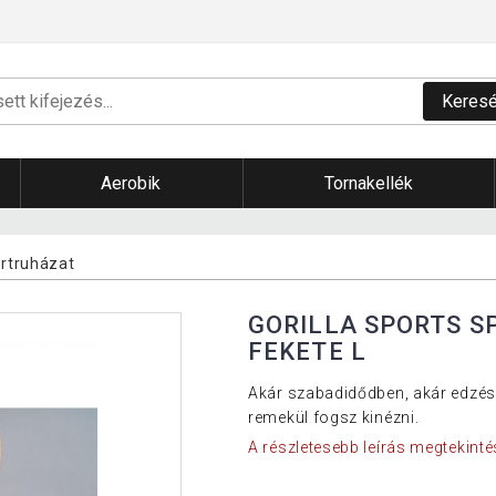
Keres
Aerobik
Tornakellék
ortruházat
GORILLA SPORTS S
FEKETE L
Akár szabadidődben, akár edzés 
remekül fogsz kinézni.
A részletesebb leírás megtekinté