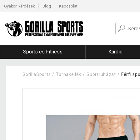
Gyakori kérdések
Blog
Kapcsolat
Sports és Fitness
Kardió
GorillaSports
Tornakellék
Sportruházat
Férfi sp