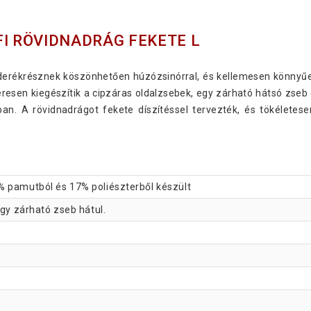
FI RÖVIDNADRÁG FEKETE L
 derékrésznek köszönhetően húzózsinórral, és kellemesen könnyűe
esen kiegészítik a cipzáras oldalzsebek, egy zárható hátsó zseb
an. A rövidnadrágot fekete díszítéssel tervezték, és tökéletese
% pamutból és 17% poliészterből készült
egy zárható zseb hátul.