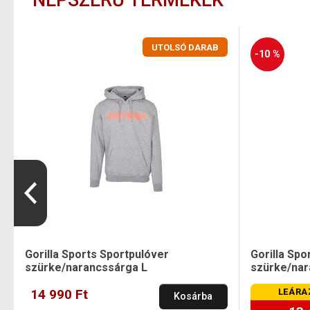
NÉPSZERŰ TERMÉKEK
UTOLSÓ DARAB
-10 %
Gorilla Sports Sportpulóver
Gorilla Spo
szürke/narancssárga L
szürke/nar
14 990 Ft
LEÁRA
Kosárba