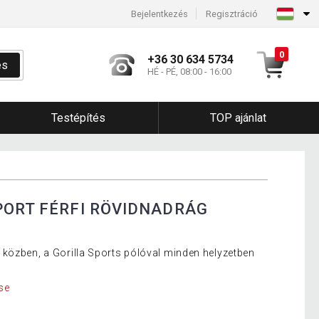
Bejelentkezés
Regisztráció
0
+36 30 634 5734
és
HÉ - PÉ, 08:00 - 16:00
Testépítés
TOP ajánlat
PORT FÉRFI RÖVIDNADRÁG
közben, a Gorilla Sports pólóval minden helyzetben
se