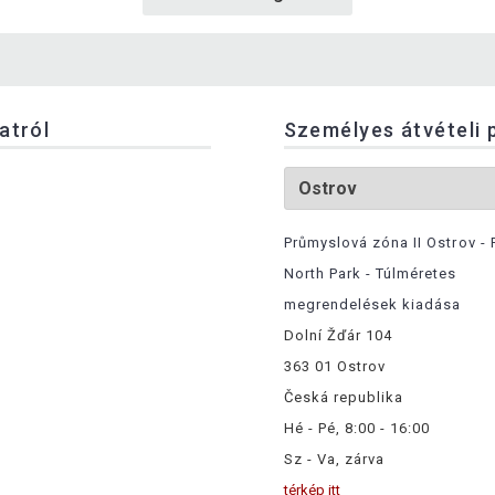
latról
Személyes átvételi 
Průmyslová zóna II Ostrov - 
North Park - Túlméretes
megrendelések kiadása
Dolní Žďár 104
363 01 Ostrov
Česká republika
Hé - Pé, 8:00 - 16:00
Sz - Va, zárva
térkép itt