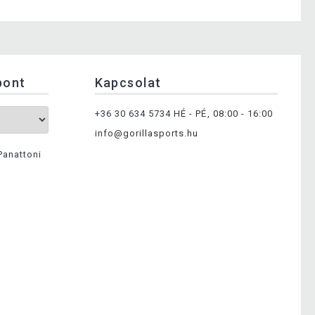
pont
Kapcsolat
+36 30 634 5734
HÉ - PÉ, 08:00 - 16:00
info@gorillasports.hu
Panattoni