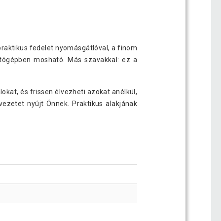
praktikus fedelet nyomásgátlóval, a finom
atógépben mosható. Más szavakkal: ez a
kat, és frissen élvezheti azokat anélkül,
ezetet nyújt Önnek. Praktikus alakjának