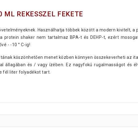
0 ML REKESSZEL FEKETE
vetelményeknek. Használhatja többek között a modern kivitelt, a 
n a protein shaker nem tartalmaz BPA-t és DEHP-t, ezért mosog
vé - -10 ° C-ig!
zitának köszönhetően menet közben könnyen összekeverheti az italo
l állagában és / vagy ízében. Ez nagyfokú rugalmasságot és élv
él liter folyadékot tart.