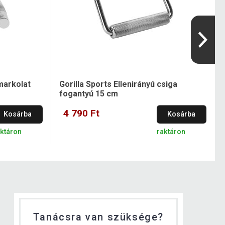
markolat
Gorilla Sports Ellenirányú csiga
fogantyú 15 cm
4 790 Ft
Kosárba
Kosárba
aktáron
raktáron
Tanácsra van szüksége?