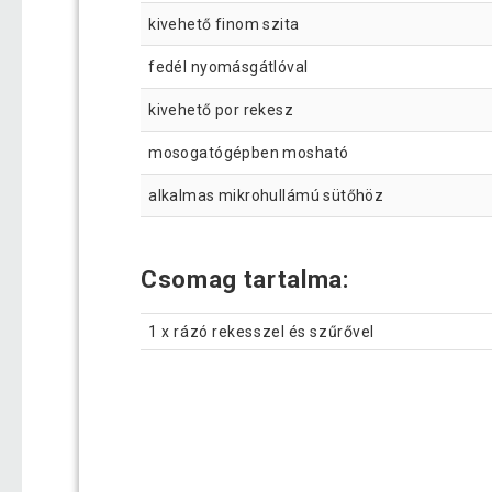
kivehető finom szita
fedél nyomásgátlóval
kivehető por rekesz
mosogatógépben mosható
alkalmas mikrohullámú sütőhöz
Csomag tartalma:
1 x rázó rekesszel és szűrővel