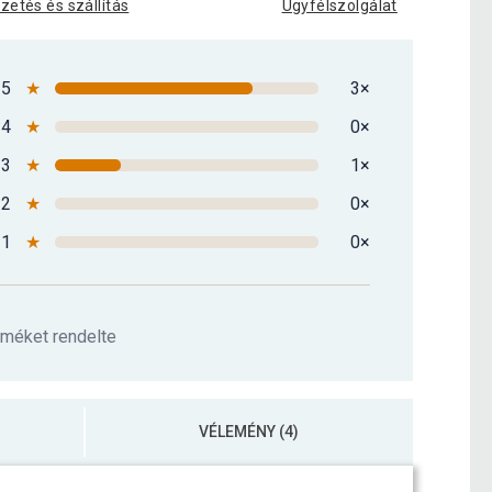
izetés és szállítás
Ügyfélszolgálat
5
★
3×
4
★
0×
3
★
1×
2
★
0×
1
★
0×
rméket rendelte
VÉLEMÉNY (4)