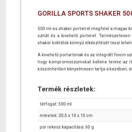
GORILLA SPORTS SHAKER 50
500 ml-es shaker porterrel megfelel a magas kö
szitát és a kivehető porteret. Természetese
shaker koktélok könnyű elkészítését teszi lehető
A kivehető portartónak és az integrált finom s
hogy kompromisszumokat kellene tennie az ita
köszönhetően kényelmesen tartja a kezében, de f
Termék részletek:
térfogat: 500 ml
méretek: 20,5 x 10 x 10 cm
por rekesz kapacitása: 60 g