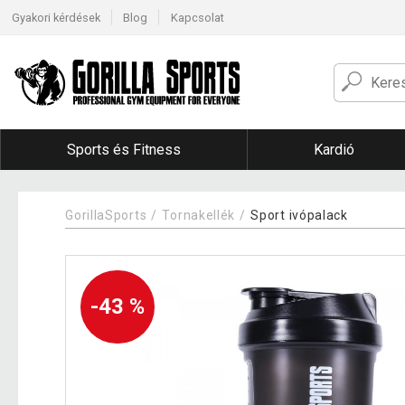
Gyakori kérdések
Blog
Kapcsolat
Sports és Fitness
Kardió
GorillaSports
Tornakellék
Sport ivópalack
-43 %