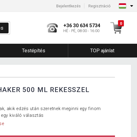
Bejelentkezés
Regisztráció
0
+36 30 634 5734
és
HÉ - PÉ, 08:00 - 16:00
Testépítés
TOP ajánlat
HAKER 500 ML REKESSZEL
k, akik edzés után szeretnek meginni egy finom
 egy kiváló választás
se