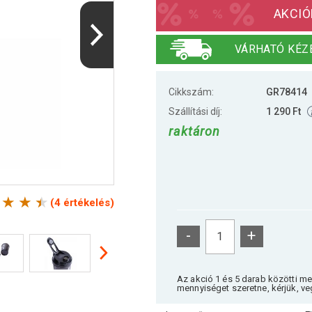
AKCIÓ
VÁRHATÓ KÉZ
Cikkszám:
GR78414
Szállítási díj:
1 290 Ft
raktáron
(4 értékelés)
-
+
Az akció 1 és 5 darab közötti m
mennyiséget szeretne, kérjük, ve