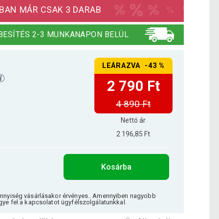
BAN MÁR CSAK 3 DARAB
BESÍTÉS 2-3 MUNKANAPON BELÜL
LEÁRAZVA -43 %
2 790 Ft
4 890 Ft
Nettó ár
2 196,85 Ft
Kosárba
ennyiség vásárlásakor érvényes.. Amennyiben nagyobb
gye fel a kapcsolatot ügyfélszolgálatunkkal.