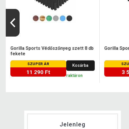
Gorilla Sports Védőszőnyeg szett 8 db
Gorilla Spo
fekete
SZUPER ÁR
SZU
Kosárba
11 290 Ft
3 
raktáron
Jelenleg