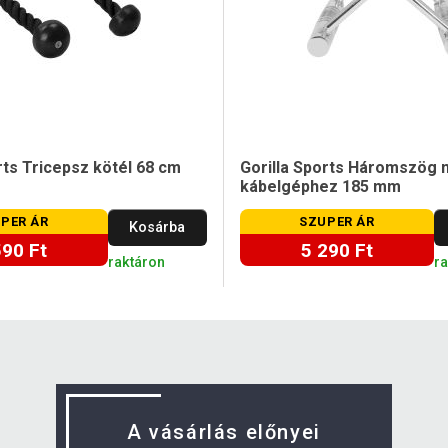
rts Tricepsz kötél 68 cm
Gorilla Sports Háromszög 
kábelgéphez 185 mm
PER ÁR
SZUPER ÁR
Kosárba
590 Ft
5 290 Ft
raktáron
r
A vásárlás előnyei