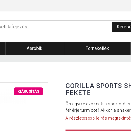
Keres
Aerobik
Tornakellék
GORILLA SPORTS S
FEKETE
KIÁRUSÍTÁS
Ön egyike azoknak a sportolókna
fehérje turmixot? Akkor a shaker
A részletesebb leírás megtekinté