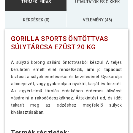
TERMÉKLEÍRÁS
ÚTMUTATÓK ÉS CIKKEK
KÉRDÉSEK (0)
VÉLEMÉNY (46)
GORILLA SPORTS ÖNTÖTTVAS
SÚLYTÁRCSA EZÜST 20 KG
A súlyzó korong szilárd öntöttvasból készül. A teljes
kerületén emelt éllel rendelkezik, ami jó tapadást
biztosít a súlyok emelésekor és kezelésénél. Gyakorolja
a bicepszét, vagy gyakorolja a nyakát, karját és törzsét.
Az egyértelmű tárolás érdekében érdemes állványt
vásárolni a rakodódeszkákhoz. Áttekintést ad, és időt
takarít meg az edzéshez megfelelő súlyok
kiválasztásában.
Termék részletek: