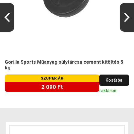
Gorilla Sports Műanyag súlytárcsa cement kitöltés 5
kg
SZUPER ÁR
Kosárba
2 090 Ft
raktáron