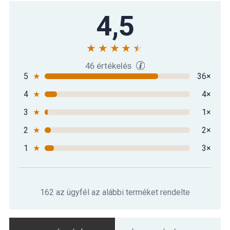
4,5
46 értékelés
5
★
36×
4
★
4×
3
★
1×
2
★
2×
1
★
3×
162 az ügyfél az alábbi terméket rendelte