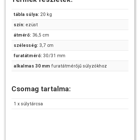
tábla súlya:
20 kg
szín:
ezüst
átmérő:
36,5 cm
szélesség:
3,7 cm
furatátmérő:
30/31 mm
alkalmas 30 mm
furatátmérőjű súlyzókhoz
Csomag tartalma:
1 x súlytárcsa