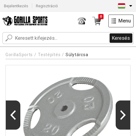
Bejelentkezés
Regisztráció
0
Menu
Keresés
GorillaSports
Testépítés
Súlytárcsa