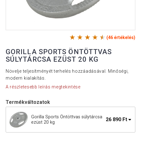
(46 értékelés)
GORILLA SPORTS ÖNTÖTTVAS
SÚLYTÁRCSA EZÜST 20 KG
Növelje teljesítményét terhelés hozzáadásával. Minőségi,
modern kialakítás.
A részletesebb leírás megtekintése
Termékváltozatok
Gorilla Sports Öntöttvas súlytárcsa
26 890 Ft
ezüst 20 kg
Gorilla Sports Öntöttvas súlytárcsa 30
5 090 Ft