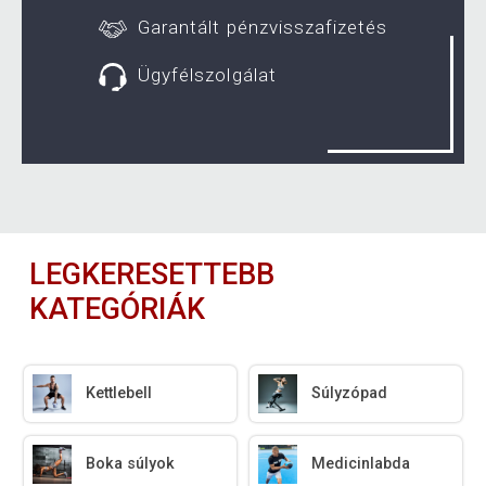
Garantált pénzvisszafizetés
Ügyfélszolgálat
LEGKERESETTEBB
KATEGÓRIÁK
Kettlebell
Súlyzópad
Boka súlyok
Medicinlabda