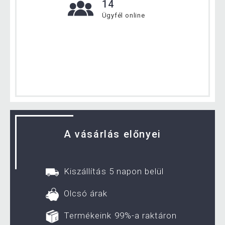
14
Ügyfél online
A vásárlás előnyei
Kiszállítás 5 napon belül
Olcsó árak
Termékeink 99%-a raktáron