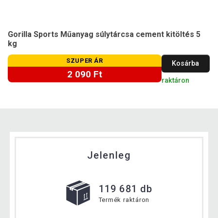
Gorilla Sports Műanyag súlytárcsa cement kitöltés 5
kg
SZUPER ÁR
Kosárba
2 090 Ft
raktáron
Jelenleg
119 681 db
Termék raktáron