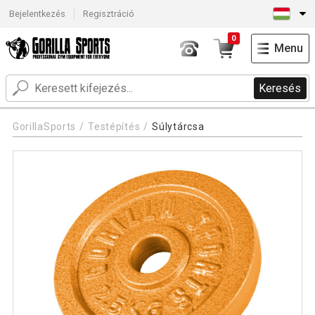
Bejelentkezés
Regisztráció
0
Menu
Keresés
GorillaSports
Testépítés
Súlytárcsa