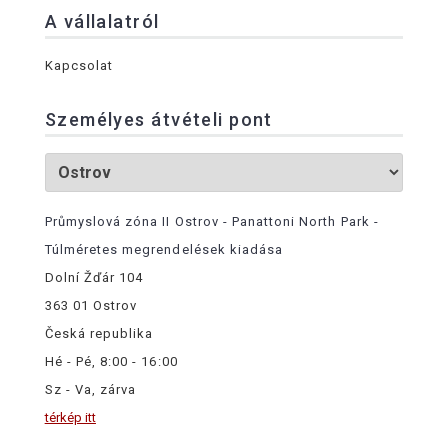
A vállalatról
Kapcsolat
Személyes átvételi pont
Průmyslová zóna II Ostrov - Panattoni North Park -
Túlméretes megrendelések kiadása
Dolní Žďár 104
363 01 Ostrov
Česká republika
Hé - Pé, 8:00 - 16:00
Sz - Va, zárva
térkép itt