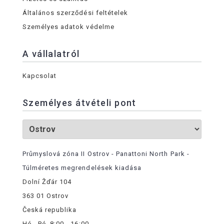
Általános szerződési feltételek
Személyes adatok védelme
A vállalatról
Kapcsolat
Személyes átvételi pont
Průmyslová zóna II Ostrov - Panattoni North Park -
Túlméretes megrendelések kiadása
Dolní Žďár 104
363 01 Ostrov
Česká republika
Hé - Pé, 8:00 - 16:00