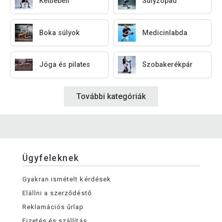
Kettlebell
Súlyzópad
Boka súlyok
Medicinlabda
Jóga és pilates
Szobakerékpár
További kategóriák
Ügyfeleknek
Gyakran ismételt kérdések
Elállni a szerződéstő
Reklamációs űrlap
Fizetés és szállítás