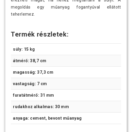
érezheti magát, ha nehéz megtartani a súlyt. A
megoldás egy műanyag fogantyúval ellátott
teherlemez.
Termék részletek:
súly: 15 kg
átmérő: 38,7 cm
magasság: 37,3 cm
vastagság: 7 cm
furatátmérő: 31 mm
rudakhoz alkalmas: 30 mm
anyaga: cement, bevont műanyag