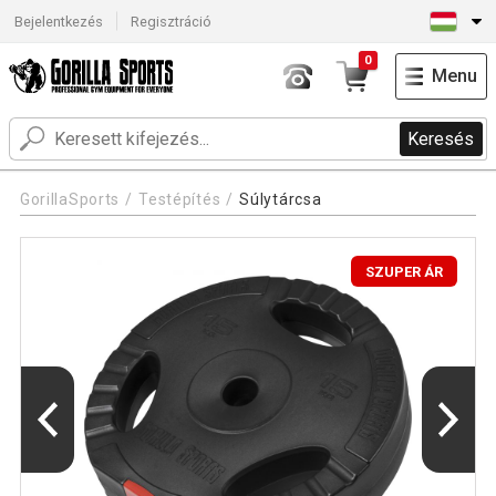
Bejelentkezés
Regisztráció
0
Menu
Keresés
GorillaSports
Testépítés
Súlytárcsa
SZUPER ÁR