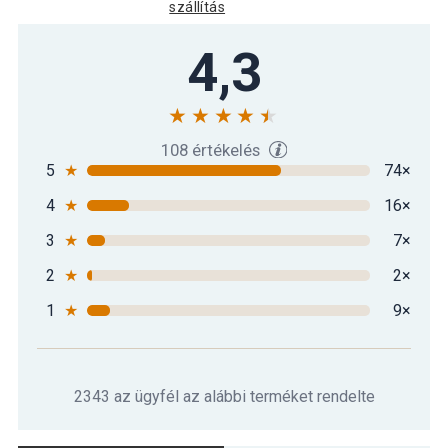
szállítás
4,3
108 értékelés
5
★
74×
4
★
16×
3
★
7×
2
★
2×
1
★
9×
2343 az ügyfél az alábbi terméket rendelte