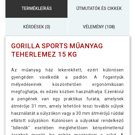
TERMÉKLEÍRÁS
ÚTMUTATÓK ÉS CIKKEK
KÉRDÉSEK (0)
VÉLEMÉNY (108)
GORILLA SPORTS MŰANYAG
TEHERLEMEZ 15 KG
Az műanyag ház lekerekített, ezért különösen
gyengéden viselkedik a padlón. A fogantyúk
mélyedéseinek köszönhetően ergonómikusan
megfoghatja, és edzés közben használhatja. Ezenkívül
a pengének van egy praktikus furata, amelynek
átmérője 31 mm, amely lehetővé teszi további súlyok
használatát a súlyzókon vagy a 30 mm átmérőjű rúddal
ellátott súlyzókon. Különösen a súlyokkal rendelkező
"billenők" esetében meglehetősen kényelmetlenül