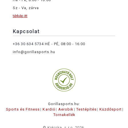
Sz - Va, zárva
térkép itt
Kapcsolat
+36 30 634 5734
HÉ - PÉ, 08:00 - 16:00
info@gorillasports.hu
Gorillasports.hu:
Sports és Fitness
Kardió
Aerobik
Testépítés
Küzdősport
Tornakellék
© Kokiska, s.r.o. 2026.