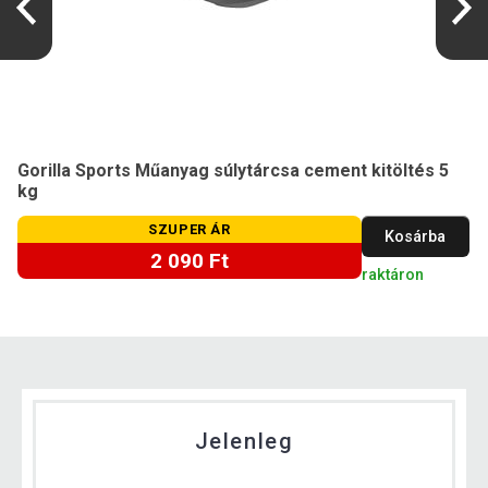
Gorilla Sports Műanyag súlytárcsa cement kitöltés 5
kg
SZUPER ÁR
Kosárba
2 090 Ft
raktáron
Jelenleg