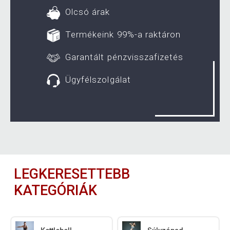
Olcsó árak
Termékeink 99%-a raktáron
Garantált pénzvisszafizetés
Ügyfélszolgálat
LEGKERESETTEBB
KATEGÓRIÁK