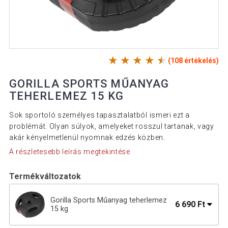
(108 értékelés)
GORILLA SPORTS MŰANYAG
TEHERLEMEZ 15 KG
Sok sportoló személyes tapasztalatból ismeri ezt a
problémát. Olyan súlyok, amelyeket rosszul tartanak, vagy
akár kényelmetlenül nyomnak edzés közben.
A részletesebb leírás megtekintése
Termékváltozatok
Gorilla Sports Műanyag teherlemez
6 690 Ft
15 kg