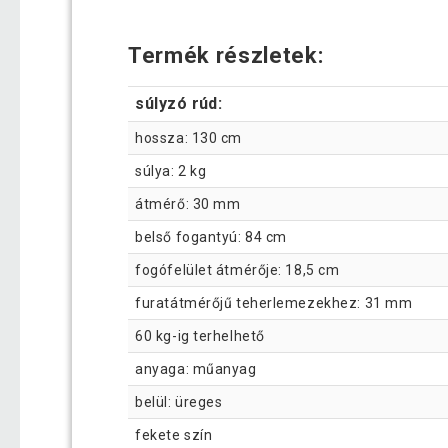
Termék részletek:
súlyzó rúd:
hossza: 130 cm
súlya: 2 kg
átmérő: 30 mm
belső fogantyú: 84 cm
fogófelület átmérője: 18,5 cm
furatátmérőjű teherlemezekhez: 31 mm
60 kg-ig terhelhető
anyaga: műanyag
belül: üreges
fekete szín