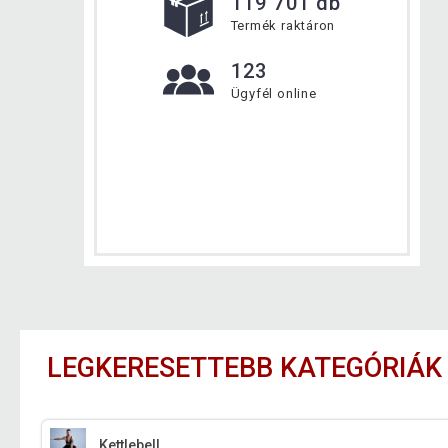
119 701 db
Termék raktáron
123
Ügyfél online
LEGKERESETTEBB KATEGÓRIÁK
Kettlebell