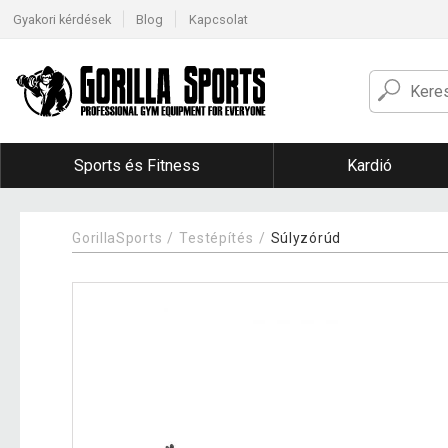
Gyakori kérdések
Blog
Kapcsolat
Sports és Fitness
Kardió
GorillaSports
Testépítés
Súlyzórúd