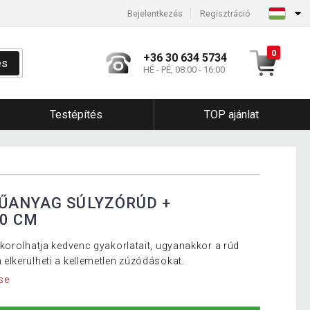
Bejelentkezés
Regisztráció
0
+36 30 634 5734
és
HÉ - PÉ, 08:00 - 16:00
Testépítés
TOP ajánlat
ŰANYAG SÚLYZÓRÚD +
0 CM
korolhatja kedvenc gyakorlatait, ugyanakkor a rúd
lkerülheti a kellemetlen zúzódásokat.
se