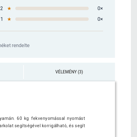
2
★
0×
1
★
0×
méket rendelte
VÉLEMÉNY (3)
olyamán. 60 kg fekvenyomással nyomást
kolat segítségével korrigálható, és segít