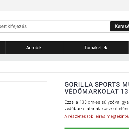
Keres
Aerobik
Tornakellék
GORILLA SPORTS M
VÉDŐMARKOLAT 13
Ezzel a 130 cm-es súlyzóval gya
védőburkolatának köszönhetően e
A részletesebb leírás megtekinté