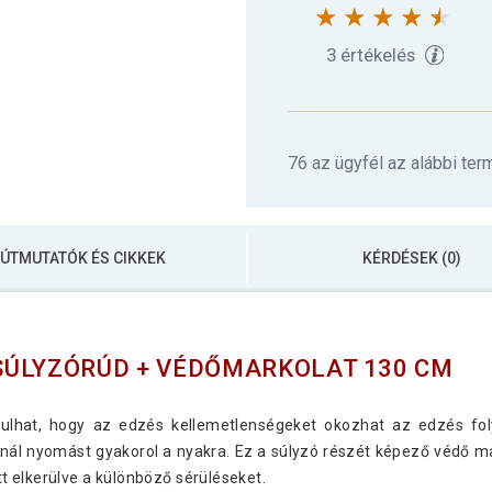
3 értékelés
76 az ügyfél az alábbi ter
ÚTMUTATÓK ÉS CIKKEK
KÉRDÉSEK (0)
SÚLYZÓRÚD + VÉDŐMARKOLAT 130 CM
dulhat, hogy az edzés kellemetlenségeket okozhat az edzés f
nál nyomást gyakorol a nyakra. Ez a súlyzó részét képező védő mar
 elkerülve a különböző sérüléseket.