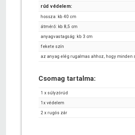
rúd védelem:
hossza: kb 40 cm
átmérő: kb 8,5 cm
anyagvastagság: kb 3 cm
fekete szín
az anyag elég rugalmas ahhoz, hogy minden sú
Csomag tartalma:
1 x súlyzórúd
1x védelem
2 x rugós zár