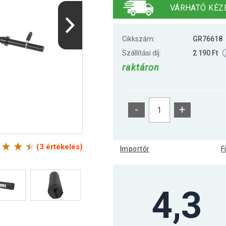
VÁRHATÓ KÉZ
Cikkszám:
GR76618
Szállítási díj:
2 190 Ft
raktáron
-
+
(3 értékelés)
Importőr
F
4,3