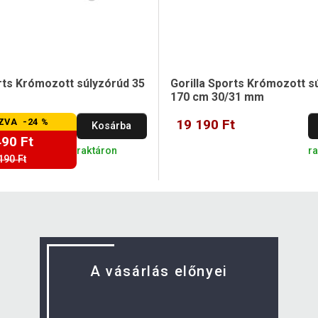
orts Krómozott súlyzórúd 35
Gorilla Sports Krómozott s
170 cm 30/31 mm
ZVA -24 %
19 190 Ft
Kosárba
490 Ft
raktáron
r
190 Ft
A vásárlás előnyei