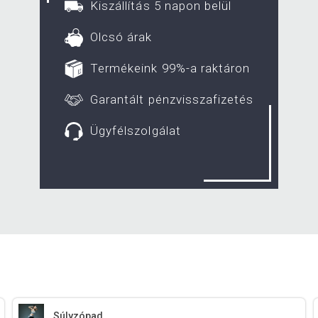
Kiszállítás 5 napon belül
Olcsó árak
Termékeink 99%-a raktáron
Garantált pénzvisszafizetés
Ügyfélszolgálat
Súlyzópad