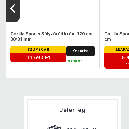
Gorilla Sports Súlyzórúd króm 120 cm
Gorilla Sp
30/31 mm
cm
SZUPER ÁR
LEÁRA
Kosárba
11 690 Ft
5 
raktáron
7 
Jelenleg