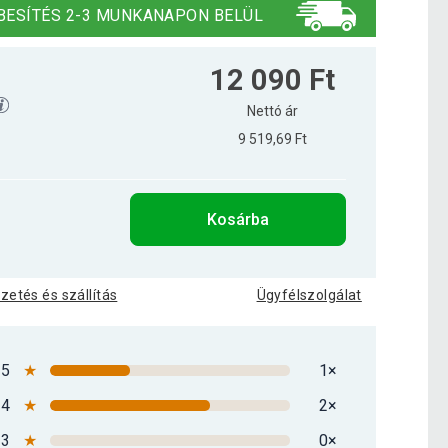
BESÍTÉS 2-3 MUNKANAPON BELÜL
12 090 Ft
Nettó ár
9 519,69 Ft
Kosárba
izetés és szállítás
Ügyfélszolgálat
5
★
1×
4
★
2×
3
★
0×