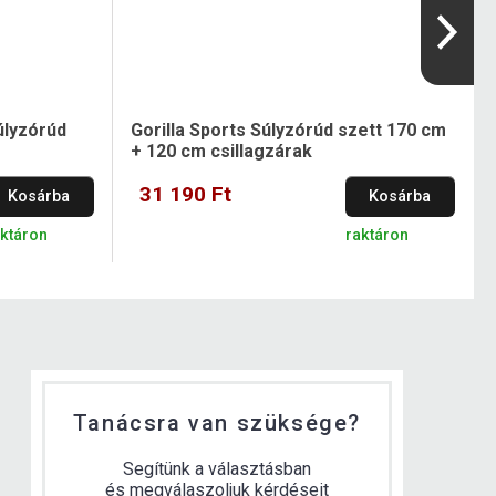
úlyzórúd
Gorilla Sports Súlyzórúd szett 170 cm
+ 120 cm csillagzárak
31 190 Ft
Kosárba
Kosárba
aktáron
raktáron
Tanácsra van szüksége?
Segítünk a választásban
és megválaszoljuk kérdéseit