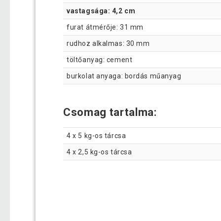
vastagsága: 4,2 cm
furat átmérője: 31 mm
rudhoz alkalmas: 30 mm
töltőanyag: cement
burkolat anyaga: bordás műanyag
Csomag tartalma:
4 x 5 kg-os tárcsa
4 x 2,5 kg-os tárcsa