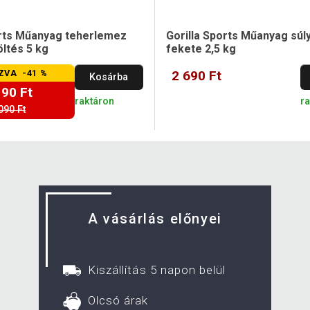
orts Műanyag teherlemez
Gorilla Sports Műanyag súl
ltés 5 kg
fekete 2,5 kg
ZVA -41 %
2 690 Ft
Kosárba
190 Ft
raktáron
r
090 Ft
A vásárlás előnyei
Kiszállítás 5 napon belül
Olcsó árak