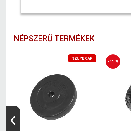
NÉPSZERŰ TERMÉKEK
SZUPER ÁR
-41 %