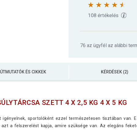
108 értékelés
76 az ügyfél az alábbi ter
ÚTMUTATÓK ÉS CIKKEK
KÉRDÉSEK (2)
LYTÁRCSA SZETT 4 X 2,5 KG 4 X 5 KG
 igényelnek, sportolóként ezzel természetesen tisztában van. Ezz
zt a felszerelést kapja, amire szüksége van. Az elegáns feket