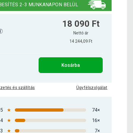
BESÍTÉS 2-3 MUNKANAPON BELÜL
18 090 Ft
Nettó ár
14 244,09 Ft
Kosárba
izetés és szállítás
Ügyfélszolgálat
5
★
74×
4
★
16×
3
★
7×