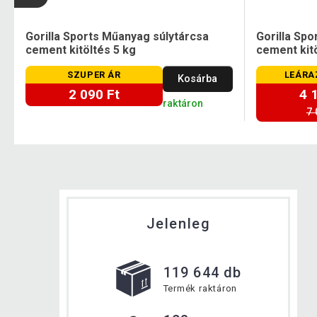
Gorilla Sports Műanyag súlytárcsa
Gorilla Sp
cement kitöltés 5 kg
cement kitö
SZUPER ÁR
LEÁRA
Kosárba
2 090 Ft
4 
raktáron
7 
Jelenleg
119 644 db
Termék raktáron