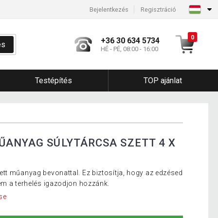
Bejelentkezés
Regisztráció
0
+36 30 634 5734
és
HÉ - PÉ, 08:00 - 16:00
Testépítés
TOP ajánlat
ŰANYAG SÚLYTÁRCSA SZETT 4 X
tt műanyag bevonattal. Ez biztosítja, hogy az edzésed
em a terhelés igazodjon hozzánk.
se