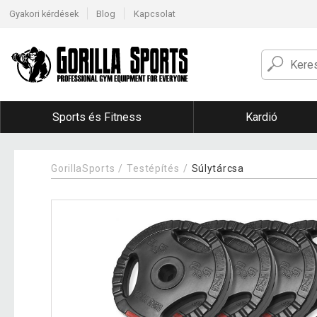
Gyakori kérdések
Blog
Kapcsolat
Sports és Fitness
Kardió
GorillaSports
Testépítés
Súlytárcsa