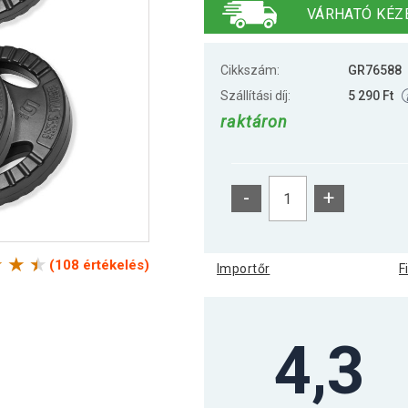
VÁRHATÓ KÉZ
Cikkszám:
GR76588
Szállítási díj:
5 290 Ft
raktáron
-
+
(108 értékelés)
Importőr
F
4,3