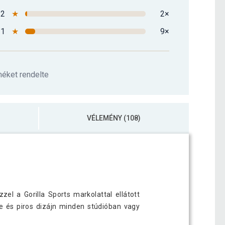
2
★
2×
1
★
9×
méket rendelte
VÉLEMÉNY (108)
el a Gorilla Sports markolattal ellátott
e és piros dizájn minden stúdióban vagy