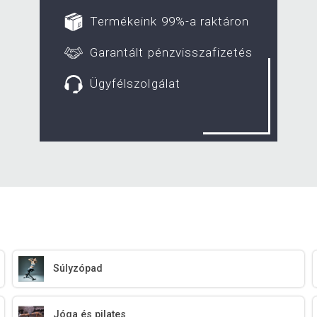
Termékeink 99%-a raktáron
Garantált pénzvisszafizetés
Ügyfélszolgálat
Súlyzópad
Jóga és pilates