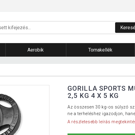
Keres
Aerobik
Tornakellék
GORILLA SPORTS M
2,5 KG 4 X 5 KG
Az összesen 30 kg-os súlyzó sze
ne a terheléshez igazodjon, han
A részletesebb leírás megtekinté