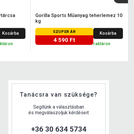
ytárcsa
Gorilla Sports Műanyag teherlemez 10
kg
SZUPER ÁR
Kosárba
Kosárba
4 590 Ft
aktáron
raktáron
Tanácsra van szüksége?
Segítünk a választásban
és megválaszoljuk kérdéseit
+36 30 634 5734