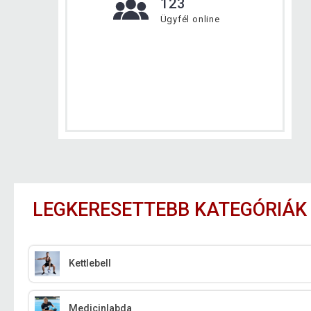
123
Ügyfél online
LEGKERESETTEBB KATEGÓRIÁK
Kettlebell
Medicinlabda