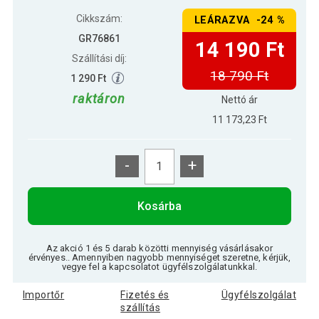
Cikkszám:
LEÁRAZVA -24 %
GR76861
14 190 Ft
Szállítási díj:
18 790 Ft
1 290 Ft
raktáron
Nettó ár
11 173,23 Ft
-
+
Kosárba
Az akció 1 és 5 darab közötti mennyiség vásárlásakor
érvényes.. Amennyiben nagyobb mennyiséget szeretne, kérjük,
vegye fel a kapcsolatot ügyfélszolgálatunkkal.
Importőr
Fizetés és
Ügyfélszolgálat
szállítás