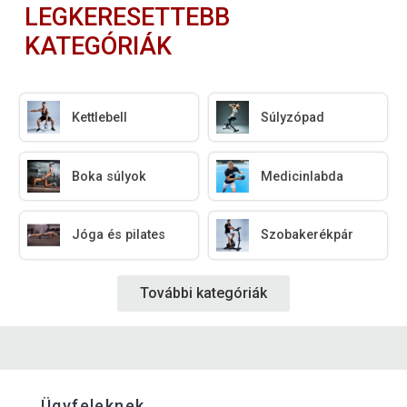
LEGKERESETTEBB
KATEGÓRIÁK
Kettlebell
Súlyzópad
Boka súlyok
Medicinlabda
Jóga és pilates
Szobakerékpár
További kategóriák
Ügyfeleknek