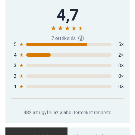
4,7
7 értékelés
5
★
5×
4
★
2×
3
★
0×
2
★
0×
1
★
0×
482 az ügyfél az alábbi terméket rendelte