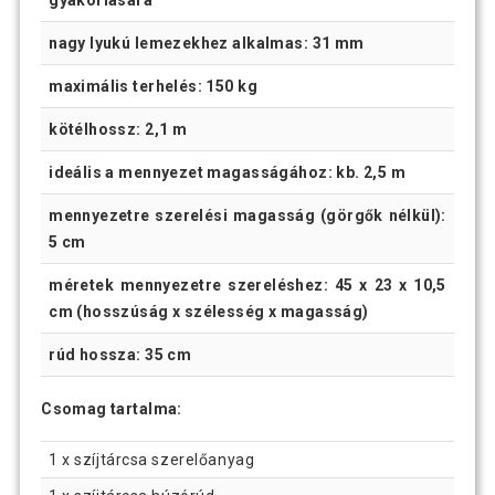
gyakorlására
nagy lyukú lemezekhez alkalmas: 31 mm
maximális terhelés: 150 kg
kötélhossz: 2,1 m
ideális a mennyezet magasságához: kb. 2,5 m
mennyezetre szerelési magasság (görgők nélkül):
5 cm
méretek mennyezetre szereléshez: 45 x 23 x 10,5
cm (hosszúság x szélesség x magasság)
rúd hossza: 35 cm
Csomag tartalma:
1 x szíjtárcsa szerelőanyag