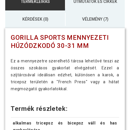
TERMÉKLEÍRÁS
ÚTMUTATÓK ÉS CIKKEK
KÉRDÉSEK (0)
VÉLEMÉNY (7)
GORILLA SPORTS MENNYEZETI
HÚZÓDZKODÓ 30-31 MM
Ez a mennyezetre szerelhető tárcsa lehetővé teszi az
összes szokásos gyakorlat elvégzését. Ezzel a
szíjtárcsával ideálisan edzhet, különösen a karok, a
tricepsz területén a "French Press" vagy a hátat
megmozgató gyakorlatokkal.
Termék részletek:
alkalmas tricepsz és bicepsz váll és has