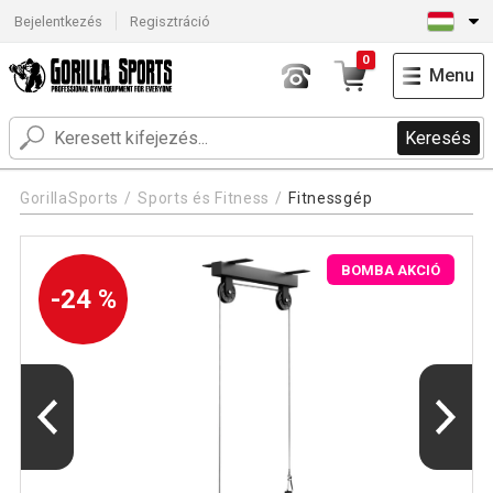
Bejelentkezés
Regisztráció
0
Menu
Keresés
GorillaSports
Sports és Fitness
Fitnessgép
BOMBA AKCIÓ
-24 %