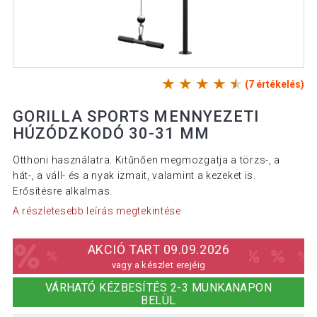
(7 értékelés)
GORILLA SPORTS MENNYEZETI
HÚZÓDZKODÓ 30-31 MM
Otthoni használatra. Kitűnően megmozgatja a törzs-, a
hát-, a váll- és a nyak izmait, valamint a kezeket is.
Erősítésre alkalmas.
A részletesebb leírás megtekintése
AKCIÓ TART 09.09.2026
vagy a készlet erejéig
VÁRHATÓ KÉZBESÍTÉS 2-3 MUNKANAPON
BELÜL