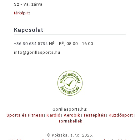
Sz - Va, zárva
térkép itt
Kapcsolat
+36 30 634 5734
HÉ - PÉ, 08:00 - 16:00
info@gorillasports.hu
Gorillasports.hu:
Sports és Fitness
Kardió
Aerobik
Testépítés
Küzdősport
Tornakellék
© Kokiska, s.r.o. 2026.