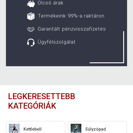
Olcsó árak
Termékeink 99%-a raktáron
Garantált pénzvisszafizetés
Ügyfélszolgálat
LEGKERESETTEBB
KATEGÓRIÁK
Kettlebell
Súlyzópad