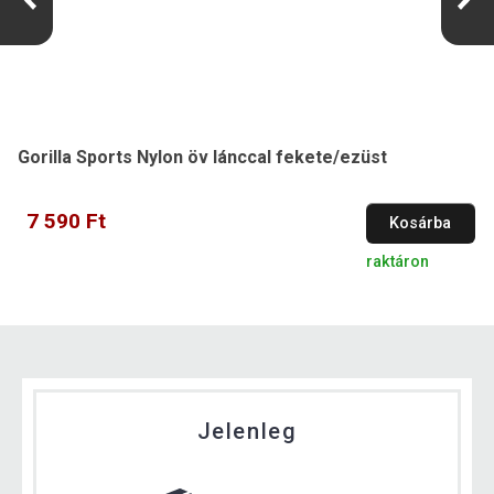
Gorilla Sports Nylon öv lánccal fekete/ezüst
7 590 Ft
Kosárba
raktáron
Jelenleg