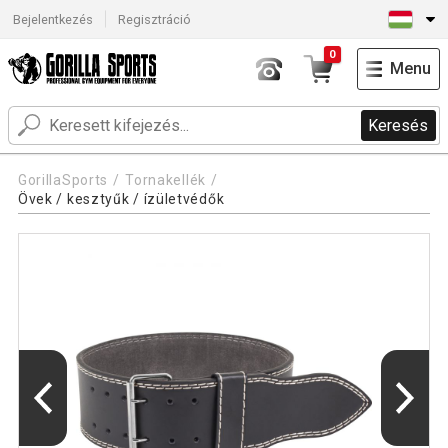
Bejelentkezés
Regisztráció
0
Menu
Keresés
GorillaSports
Tornakellék
Övek / kesztyűk / ízületvédők