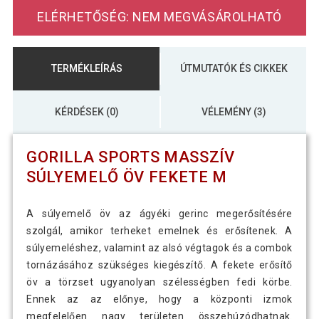
ELÉRHETŐSÉG: NEM MEGVÁSÁROLHATÓ
TERMÉKLEÍRÁS
ÚTMUTATÓK ÉS CIKKEK
KÉRDÉSEK (0)
VÉLEMÉNY (3)
GORILLA SPORTS MASSZÍV
SÚLYEMELŐ ÖV FEKETE M
A súlyemelő öv az ágyéki gerinc megerősítésére
szolgál, amikor terheket emelnek és erősítenek. A
súlyemeléshez, valamint az alsó végtagok és a combok
tornázásához szükséges kiegészítő. A fekete erősítő
öv a törzset ugyanolyan szélességben fedi körbe.
Ennek az az előnye, hogy a központi izmok
megfelelően nagy területen összehúzódhatnak.