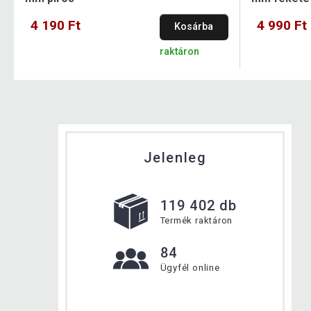
4 190 Ft
4 990 Ft
Kosárba
raktáron
Jelenleg
119 402 db
Termék raktáron
84
Ügyfél online