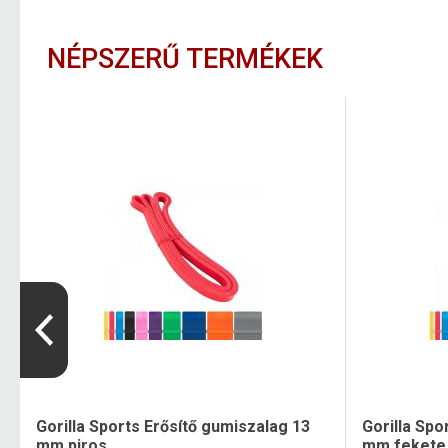
NÉPSZERŰ TERMÉKEK
Gorilla Sports Erősítő gumiszalag 13
Gorilla Spo
mm piros
mm fekete