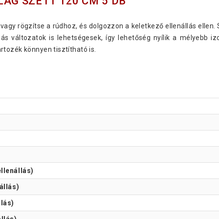
LAG SZETT 120 CM 5 DB
vagy rögzítse a rúdhoz, és dolgozzon a keletkező ellenállás ellen. 
ás változatok is lehetségesek, így lehetőség nyílik a mélyebb iz
tozék könnyen tisztítható is.
llenállás)
állás)
llás)
llás)