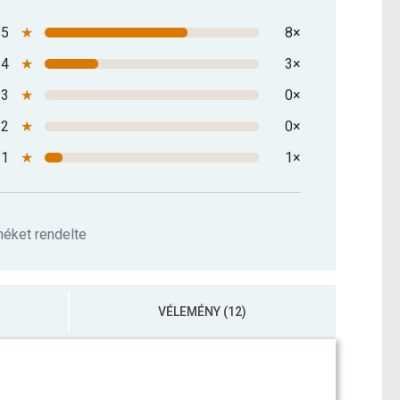
5
★
8×
4
★
3×
3
★
0×
2
★
0×
1
★
1×
méket rendelte
VÉLEMÉNY (12)