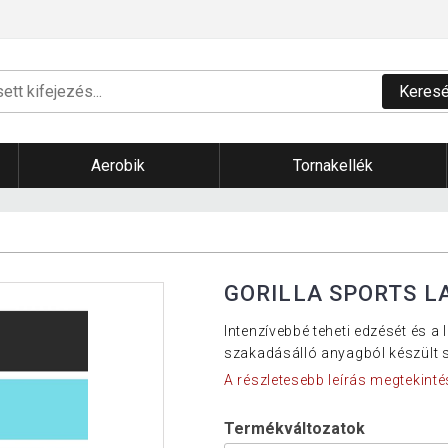
Keres
Aerobik
Tornakellék
GORILLA SPORTS L
Intenzívebbé teheti edzését és a
szakadásálló anyagból készült s
A részletesebb leírás megtekinté
Termékváltozatok