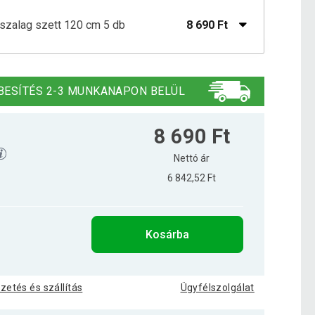
 szalag szett 120 cm 5 db
8 690 Ft
x szalag 200 cm rózsaszín
2 990 Ft
BESÍTÉS 2-3 MUNKANAPON BELÜL
 szalag 200 cm türkízkék
3 390 Ft
8 690 Ft
Nettó ár
6 842,52 Ft
x szalag 200 cm fekete
5 390 Ft
Kosárba
x szalag 200 cm zöld
4 590 Ft
izetés és szállítás
Ügyfélszolgálat
x szalag 276 N piros 200 cm
5 290 Ft