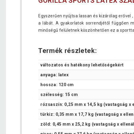
GORILLA SPORTS LATEX SZA
Egyszerűen nyújtsa lassan és kizárólag erővel , 
a lábát. A gyakorlatok sorrendjétől függően m
minőségű felületnek köszönhetően ez a sporttar
Termék részletek:
változatos és hatékony lehetőségekért
anyaga: latex
hossza: 120 cm
szélesség: 15 cm
rózsaszín: 0,25 mm x 14,5 kg (vastagság x e
türkiz: 0,35 mm x 17,7 kg (vastagság x ellen
zöld: 0,45 mm x 25,2 kg (vastagság x ellená
piros: 0,55 mm x 27,6 kg (vastagság x ellená