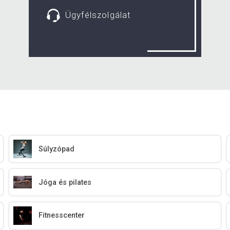
Ügyfélszolgálat
Súlyzópad
Jóga és pilates
Fitnesscenter