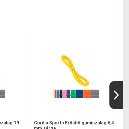
szalag 19
Gorilla Sports Erősítő gumiszalag 6,4
mm sárga