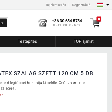
Bejelentkezés
Regisztráció
0
+36 30 634 5734
és
HÉ - PÉ, 08:00 - 16:00
Testépítés
TOP ajánlat
ATEX SZALAG SZETT 120 CM 5 DB
 lehető legtöbbet hozhatja ki belőle. Csúszásmentes,
zalaggal.
se