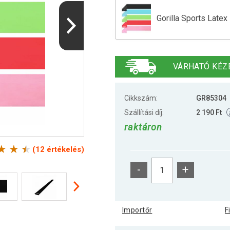
Gorilla Sports Latex
Gorilla Sports Late
VÁRHATÓ KÉZ
Gorilla Sports Latex
Cikkszám:
GR85304
Szállítási díj:
2 190 Ft
raktáron
Gorilla Sports Late
(12 értékelés)
-
+
Gorilla Sports Late
Importőr
F
Gorilla Sports Late