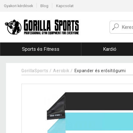
Gyakori kérdések
Blog
Kapcsolat
Sports és Fitness
Kardió
GorillaSports
Aerobik
Expander és erősítőgumi