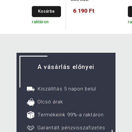
6 190 Ft
Kosárba
raktáron
r
A vásárlás előnyei
Kiszállítás 5 napon belül
Olcsó árak
Termékeink 99%-a raktáron
Garantált pénzvisszafizetés