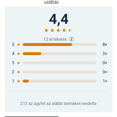
szállítás
4,4
12 értékelés
5
★
8×
4
★
3×
3
★
0×
2
★
0×
1
★
1×
213 az ügyfél az alábbi terméket rendelte