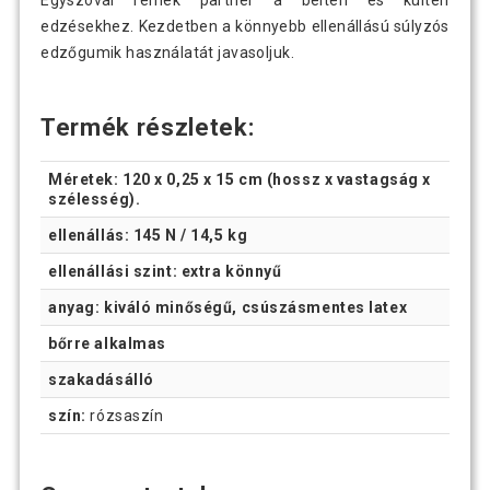
Egyszóval remek partner a beltéri és kültéri
edzésekhez. Kezdetben a könnyebb ellenállású súlyzós
edzőgumik használatát javasoljuk.
Termék részletek:
Méretek: 120 x 0,25 x 15 cm (hossz x vastagság x
szélesség).
ellenállás: 145 N / 14,5 kg
ellenállási szint: extra könnyű
anyag: kiváló minőségű, csúszásmentes latex
bőrre alkalmas
szakadásálló
szín:
rózsaszín