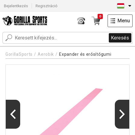
Bejelentkezés
Regisztráció
0
Menu
Keresés
GorillaSports
Aerobik
Expander és erősítőgumi