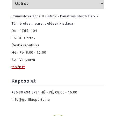
Průmyslová zóna II Ostrov - Panattoni North Park -
Túlméretes megrendelések kiadása
Dolní Žďár 104
363 01 Ostrov
Česká republika
Hé - Pé, 8:00 - 16:00
Sz - Va, zárva
térkép itt
Kapcsolat
+36 30 634 5734
HÉ - PÉ, 08:00 - 16:00
info@gorillasports.hu