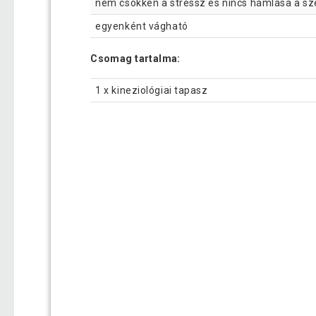
nem csökken a stressz és nincs hámlása a sz
egyenként vágható
Csomag tartalma:
1 x kineziológiai tapasz