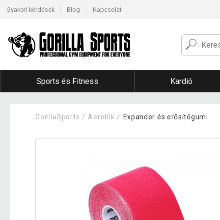
Gyakori kérdések
Blog
Kapcsolat
Sports és Fitness
Kardió
GorillaSports
Aerobik
Expander és erősítőgumi