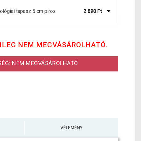
iológiai tapasz 5 cm piros
2 890 Ft
iológiai tapasz 5 cm x 5 cm kék
3 090 Ft
NLEG NEM MEGVÁSÁROLHATÓ.
iológiai tapasz 5 cm x5 világos zöld
3 090 Ft
SÉG: NEM MEGVÁSÁROLHATÓ
VÉLEMÉNY