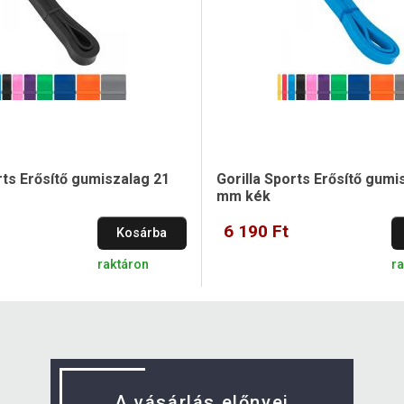
rts Erősítő gumiszalag 21
Gorilla Sports Erősítő gumi
mm kék
6 190 Ft
Kosárba
raktáron
r
A vásárlás előnyei