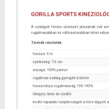
GORILLA SPORTS KINEZIOLÓG
A szalagok fontos szerepet játszanak sok ama
rugalmasabban és változatosabban lehet edzeni
Termék részletek:
hossza: 5 m
szélesség: 7,5 cm
anyaga: 100% pamut
rugalmas szalag gyengéd a bőrön
hosszirányú rugalmasság 130-140%
lélegző, latex és vízálló
kiváló tapadási tulajdonságok a hőre lágyuló