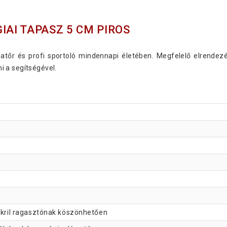
IAI TAPASZ 5 CM PIROS
tőr és profi sportoló mindennapi életében. Megfelelő elrendezé
 a segítségével.
 akril ragasztónak köszönhetően