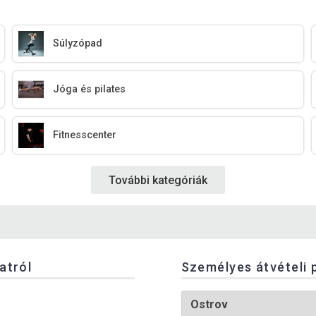
Súlyzópad
Jóga és pilates
Fitnesscenter
További kategóriák
latról
Személyes átvételi 