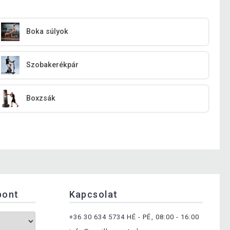
Boka súlyok
Szobakerékpár
Boxzsák
pont
Kapcsolat
+36 30 634 5734
HÉ - PÉ, 08:00 - 16:00