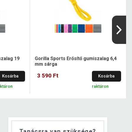
szalag 19
Gorilla Sports Erősítő gumiszalag 6,4
mm sárga
3 590 Ft
Kosárba
Kosárba
aktáron
raktáron
Tanácsra van szüksége?