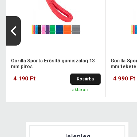
Gorilla Sports Erősítő gumiszalag 13
Gorilla Spo
mm piros
mm fekete
4 190 Ft
4 990 Ft
Kosárba
raktáron
Jelenleg