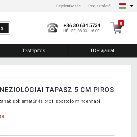
Bejelentkezés
Regisztráció
0
+36 30 634 5734
és
HÉ - PÉ, 08:00 - 16:00
Testépítés
TOP ajánlat
NEZIOLÓGIAI TAPASZ 5 CM PIROS
szanak sok amatőr és profi sportoló mindennapi
se