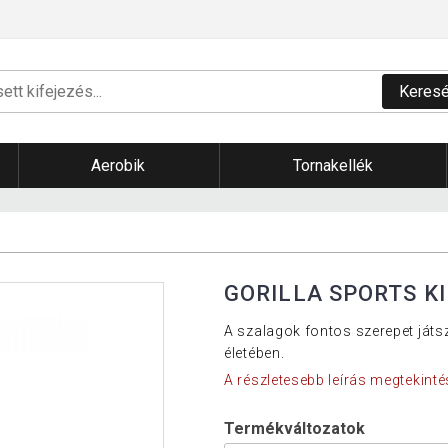
Keres
Aerobik
Tornakellék
GORILLA SPORTS KI
A szalagok fontos szerepet ját
életében.
A részletesebb leírás megtekinté
Termékváltozatok