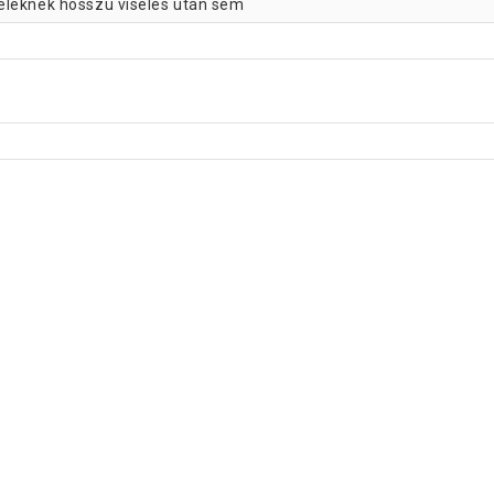
éleknek hosszú viselés után sem