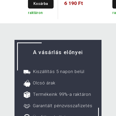
6 190 Ft
Kosárba
raktáron
r
A vásárlás előnyei
Kiszállítás 5 napon belül
Olcsó árak
Termékeink 99%-a raktáron
Garantált pénzvisszafizetés