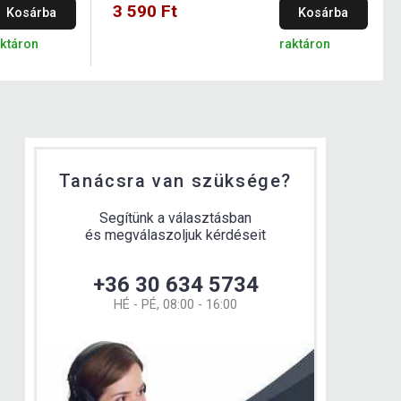
3 590 Ft
Kosárba
Kosárba
aktáron
raktáron
Tanácsra van szüksége?
Segítünk a választásban
és megválaszoljuk kérdéseit
+36 30 634 5734
HÉ - PÉ, 08:00 - 16:00