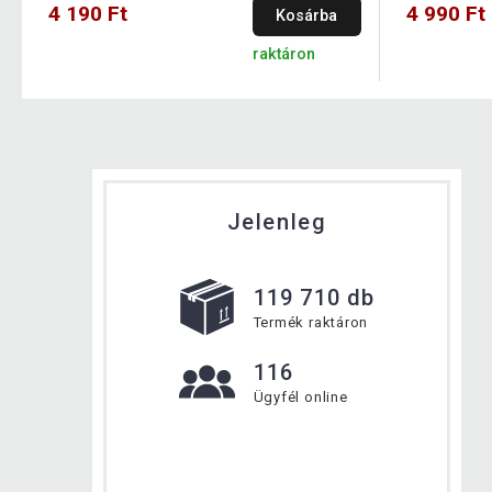
4 190 Ft
4 990 Ft
Kosárba
raktáron
Jelenleg
119 710 db
Termék raktáron
116
Ügyfél online