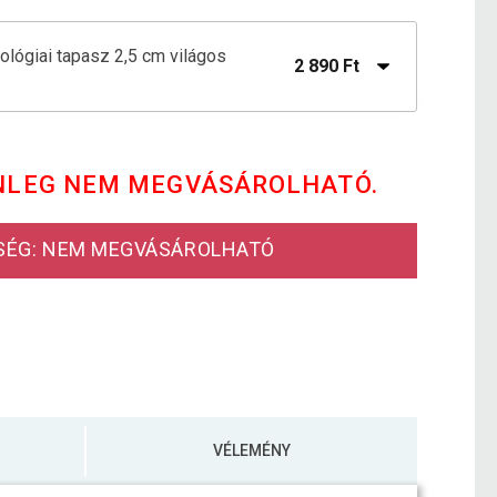
iológiai tapasz 2,5 cm világos
2 890 Ft
iológia tapasz 2,5 x 5 cm sötétkék
3 190 Ft
NLEG NEM MEGVÁSÁROLHATÓ.
iológiai tapasz 2,5 cm x5 cm rózsaszín
3 190 Ft
SÉG: NEM MEGVÁSÁROLHATÓ
3 590 Ft
iológiai tapasz 2,5 cm x 5 cm khaki
790 Ft
iológiai tapasz 2,5 cm x 5 cm sárga
3 190 Ft
VÉLEMÉNY
iológiai tapasz 2,5 cm x 5 cm sötét zöld
3 190 Ft