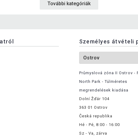
További kategóriák
latról
Személyes átvételi 
Průmyslová zóna II Ostrov - 
North Park - Túlméretes
megrendelések kiadása
Dolní Žďár 104
363 01 Ostrov
Česká republika
Hé - Pé, 8:00 - 16:00
Sz - Va, zárva