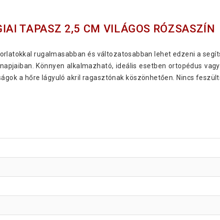
IAI TAPASZ 2,5 CM VILÁGOS RÓZSASZÍN
Gorilla Sports Kinez
orlatokkal rugalmasabban és változatosabban lehet edzeni a segít
napjaiban. Könnyen alkalmazható, ideális esetben ortopédus vagy
onságok a hőre lágyuló akril ragasztónak köszönhetően. Nincs feszü
Gorilla Sports Kinez
Gorilla Sports Kinez