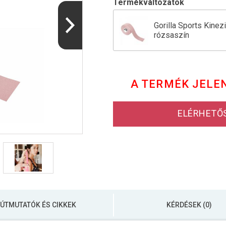
Termékváltozatok
Gorilla Sports Kinez
rózsaszín
Gorilla Sports Kinez
A TERMÉK JELE
Gorilla Sports Kinez
ELÉRHETŐ
Gorilla Sports Kinez
Gorilla Sports Kinez
ÚTMUTATÓK ÉS CIKKEK
KÉRDÉSEK (0)
Gorilla Sports Kinez