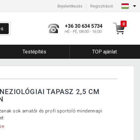
Bejelentkezés
Regisztráció
0
+36 30 634 5734
és
HÉ - PÉ, 08:00 - 16:00
Testépítés
TOP ajánlat
NEZIOLÓGIAI TAPASZ 2,5 CM
N
szanak sok amatőr és profi sportoló mindennapi
et
se