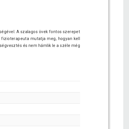
iológiai tapasz 2,5 cm x 5 világos zöld
3 190 Ft
ségével. A szalagos övek fontos szerepet
 fizioterapeuta mutatja meg, hogyan kell
ltségvesztés és nem hámlik le a széle még
iológiai tapasz 2,5 cm x 5cm kék
3 190 Ft
iológiai tapasz 2,5 x 5 cm narancssárga
3 190 Ft