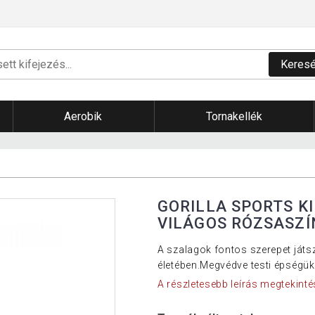
Keres
Aerobik
Tornakellék
GORILLA SPORTS KI
VILÁGOS RÓZSASZÍ
A szalagok fontos szerepet ját
életében.Megvédve testi épségük
A részletesebb leírás megtekinté