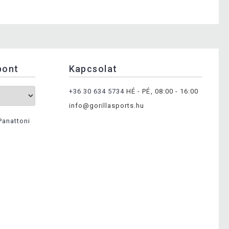
pont
Kapcsolat
+36 30 634 5734
HÉ - PÉ, 08:00 - 16:00
info@gorillasports.hu
Panattoni