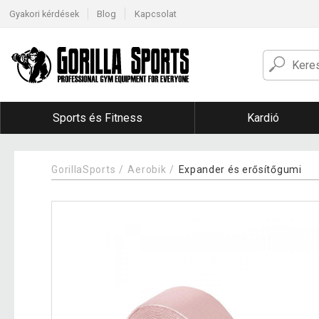
Gyakori kérdések
Blog
Kapcsolat
Sports és Fitness
Kardió
GorillaSports
Aerobik
Expander és erősítőgumi