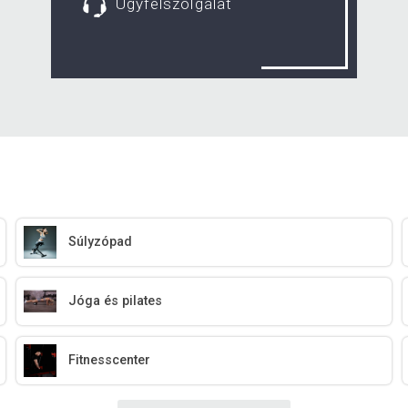
Ügyfélszolgálat
Súlyzópad
Jóga és pilates
Fitnesscenter