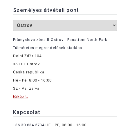
Személyes átvételi pont
Průmyslová zóna II Ostrov - Panattoni North Park -
Túlméretes megrendelések kiadása
Dolní Žďár 104
363 01 Ostrov
Česká republika
Hé - Pé, 8:00 - 16:00
Sz - Va, zárva
térkép itt
Kapcsolat
+36 30 634 5734
HÉ - PÉ, 08:00 - 16:00