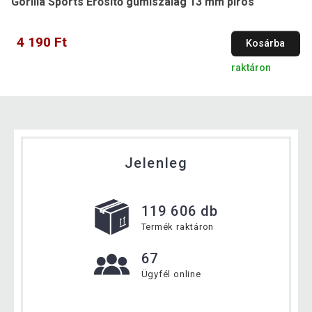
Gorilla Sports Erősítő gumiszalag 13 mm piros
4 190 Ft
Kosárba
raktáron
Jelenleg
119 606 db
Termék raktáron
67
Ügyfél online