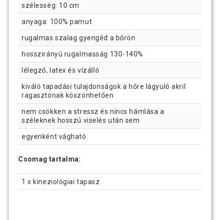
szélesség: 10 cm
anyaga: 100% pamut
rugalmas szalag gyengéd a bőrön
hosszirányú rugalmasság 130-140%
lélegző, latex és vízálló
kiváló tapadási tulajdonságok a hőre lágyuló akril
ragasztónak köszönhetően
nem csökken a stressz és nincs hámlása a
széleknek hosszú viselés után sem
egyenként vágható
Csomag tartalma:
1 x kineziológiai tapasz