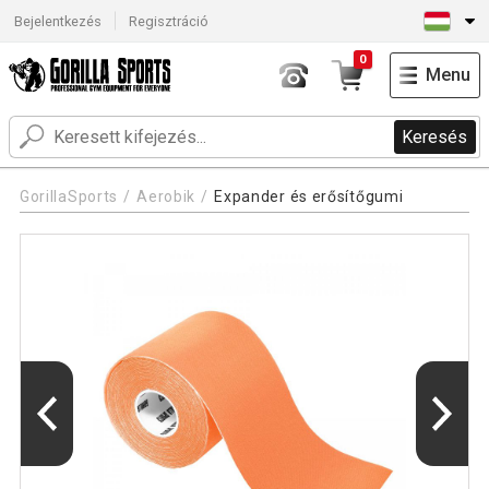
Bejelentkezés
Regisztráció
0
Menu
Keresés
GorillaSports
Aerobik
Expander és erősítőgumi