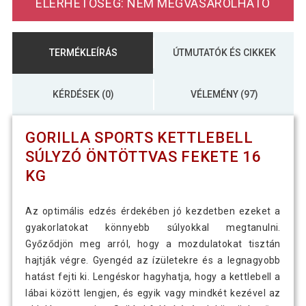
ELÉRHETŐSÉG: NEM MEGVÁSÁROLHATÓ
TERMÉKLEÍRÁS
ÚTMUTATÓK ÉS CIKKEK
KÉRDÉSEK (0)
VÉLEMÉNY (97)
GORILLA SPORTS KETTLEBELL
SÚLYZÓ ÖNTÖTTVAS FEKETE 16
KG
Az optimális edzés érdekében jó kezdetben ezeket a
gyakorlatokat könnyebb súlyokkal megtanulni.
Győződjön meg arról, hogy a mozdulatokat tisztán
hajtják végre. Gyengéd az ízületekre és a legnagyobb
hatást fejti ki. Lengéskor hagyhatja, hogy a kettlebell a
lábai között lengjen, és egyik vagy mindkét kezével az