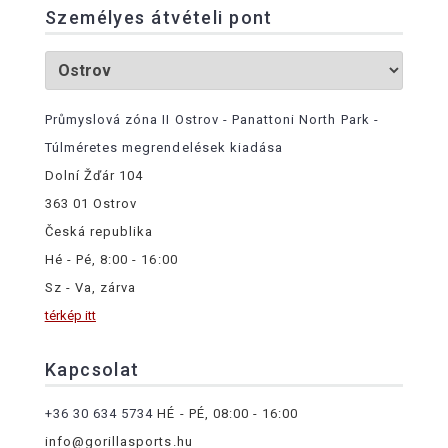
Személyes átvételi pont
Průmyslová zóna II Ostrov - Panattoni North Park -
Túlméretes megrendelések kiadása
Dolní Žďár 104
363 01 Ostrov
Česká republika
Hé - Pé, 8:00 - 16:00
Sz - Va, zárva
térkép itt
Kapcsolat
+36 30 634 5734
HÉ - PÉ, 08:00 - 16:00
info@gorillasports.hu