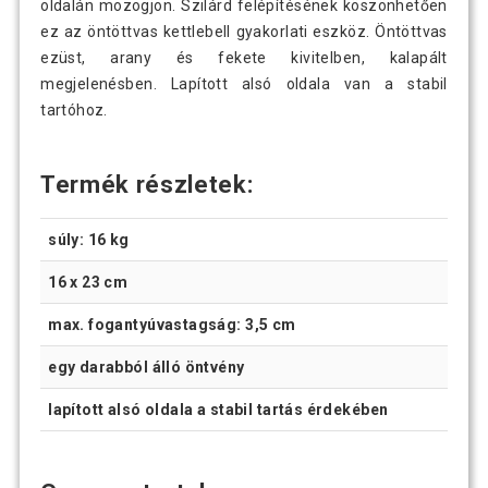
oldalán mozogjon. Szilárd felépítésének köszönhetően
ez az öntöttvas kettlebell gyakorlati eszköz. Öntöttvas
ezüst, arany és fekete kivitelben, kalapált
megjelenésben. Lapított alsó oldala van a stabil
tartóhoz.
Termék részletek:
súly: 16 kg
16 x 23 cm
max. fogantyúvastagság: 3,5 cm
egy darabból álló öntvény
lapított alsó oldala a stabil tartás érdekében