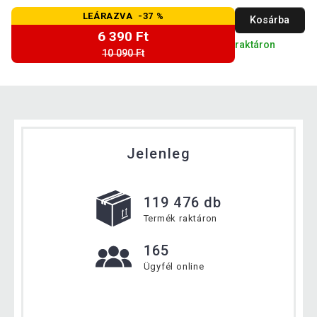
LEÁRAZVA -37 %
Kosárba
6 390 Ft
raktáron
10 090 Ft
Jelenleg
119 476 db
Termék raktáron
165
Ügyfél online