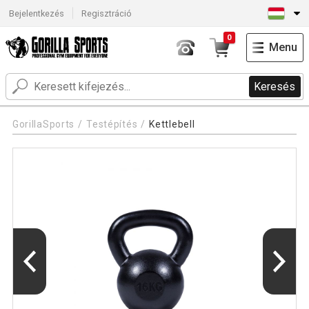
Bejelentkezés
Regisztráció
0
Menu
Keresés
GorillaSports
Testépítés
Kettlebell