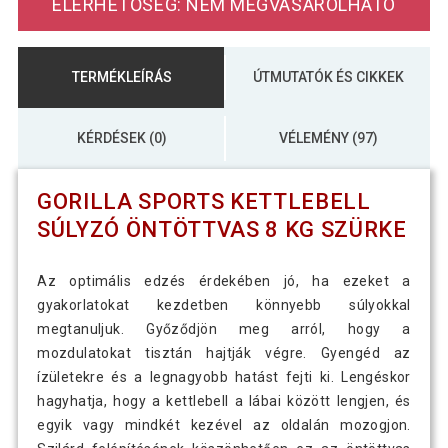
ELÉRHETŐSÉG: NEM MEGVÁSÁROLHATÓ
TERMÉKLEÍRÁS
ÚTMUTATÓK ÉS CIKKEK
KÉRDÉSEK (0)
VÉLEMÉNY (97)
GORILLA SPORTS KETTLEBELL
SÚLYZÓ ÖNTÖTTVAS 8 KG SZÜRKE
Az optimális edzés érdekében jó, ha ezeket a
gyakorlatokat kezdetben könnyebb súlyokkal
megtanuljuk. Győződjön meg arról, hogy a
mozdulatokat tisztán hajtják végre. Gyengéd az
ízületekre és a legnagyobb hatást fejti ki. Lengéskor
hagyhatja, hogy a kettlebell a lábai között lengjen, és
egyik vagy mindkét kezével az oldalán mozogjon.