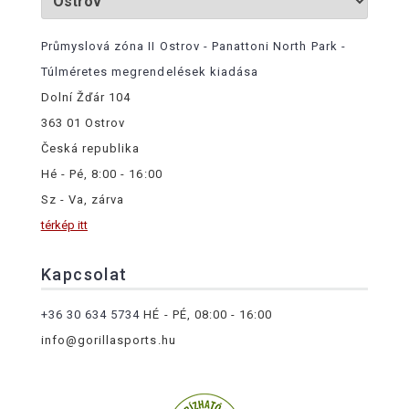
Průmyslová zóna II Ostrov - Panattoni North Park -
Túlméretes megrendelések kiadása
Dolní Žďár 104
363 01 Ostrov
Česká republika
Hé - Pé, 8:00 - 16:00
Sz - Va, zárva
térkép itt
Kapcsolat
+36 30 634 5734
HÉ - PÉ, 08:00 - 16:00
info@gorillasports.hu