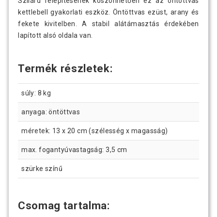
Szilárd felépítésének köszönhetően ez az öntöttvas
kettlebell gyakorlati eszköz. Öntöttvas ezüst, arany és
fekete kivitelben. A stabil alátámasztás érdekében
lapított alsó oldala van.
Termék részletek:
súly: 8 kg
anyaga: öntöttvas
méretek: 13 x 20 cm (szélesség x magasság)
max. fogantyúvastagság: 3,5 cm
szürke színű
Csomag tartalma: