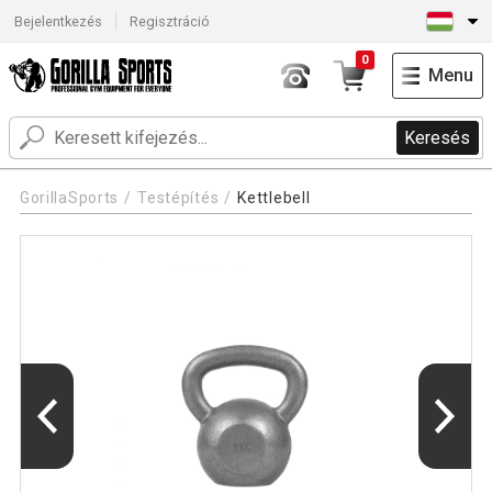
Bejelentkezés
Regisztráció
0
Menu
Keresés
GorillaSports
Testépítés
Kettlebell