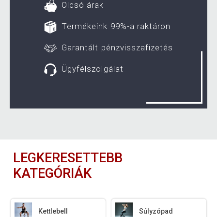
Olcsó árak
Termékeink 99%-a raktáron
Garantált pénzvisszafizetés
Ügyfélszolgálat
LEGKERESETTEBB
KATEGÓRIÁK
Kettlebell
Súlyzópad