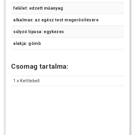
felület: edzett műanyag
alkalmas: az egész test megerősítésére
súlyzó típusa: egykezes
alakja: gömb
Csomag tartalma:
1 x Kettlebell