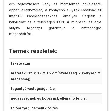
erő fejlesztésére vagy az izomtömeg növelésére,
éppen ellenkezőleg, a könnyebb súlyzók ideálisak az
intenzív kardioedzésekhez, amelyek elégetik a
kalóriákat és a felesleges zsírt. A minőségi és erős
súlyzó fogantyú garantálja a biztonságos
megerősítést.
Termék részletek:
fekete szín
méretek: 12 x 12 x 16 cm(szélesség x mélység x
magasság)
fogantyú vastagsága: 2 cm
nedvességnek és kopásnak ellenálló felület
töltőanyag: cementkitöltés