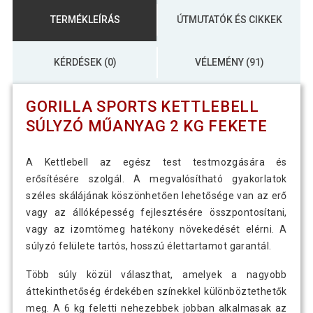
TERMÉKLEÍRÁS
ÚTMUTATÓK ÉS CIKKEK
KÉRDÉSEK (0)
VÉLEMÉNY (91)
GORILLA SPORTS KETTLEBELL
SÚLYZÓ MŰANYAG 2 KG FEKETE
A Kettlebell az egész test testmozgására és
erősítésére szolgál. A megvalósítható gyakorlatok
széles skálájának köszönhetően lehetősége van az erő
vagy az állóképesség fejlesztésére összpontosítani,
vagy az izomtömeg hatékony növekedését elérni. A
súlyzó felülete tartós, hosszú élettartamot garantál.
Több súly közül választhat, amelyek a nagyobb
áttekinthetőség érdekében színekkel különböztethetők
meg. A 6 kg feletti nehezebbek jobban alkalmasak az