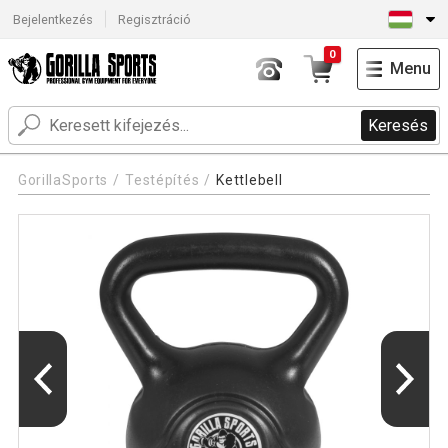
Bejelentkezés
Regisztráció
0
Menu
Keresés
GorillaSports
Testépítés
Kettlebell