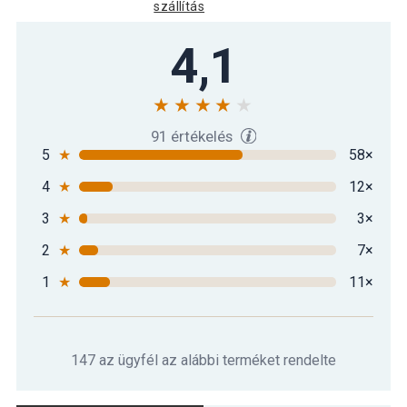
szállítás
Gorilla Sports Kettlebell súlyzó
4,1
16 690 Ft
műanyag fekete 16 kg
Gorilla Sports Kettlebell súlyzó
6 190 Ft
műanyag fekete 3 kg
91 értékelés
5
★
58×
4
★
12×
Gorilla Sports Kettlebell súlyzó
6 890 Ft
műanyag fekete 5 kg
3
★
3×
2
★
7×
Gorilla Sports Kettlebell súlyzó szett
22 290 Ft
műanyag 8/16 kg
1
★
11×
Gorilla Sports Kettlebell súlyzó szett
26 390 Ft
műanyag fekete 30 kg
147 az ügyfél az alábbi terméket rendelte