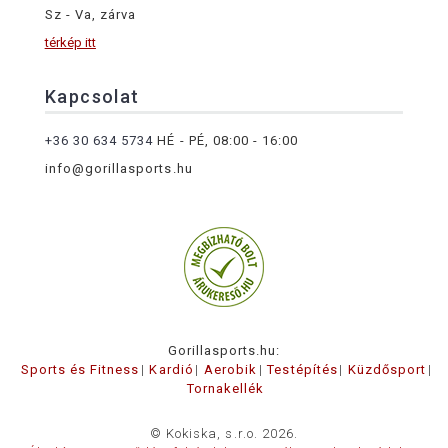
Sz - Va, zárva
térkép itt
Kapcsolat
+36 30 634 5734
HÉ - PÉ, 08:00 - 16:00
info@gorillasports.hu
Gorillasports.hu:
Sports és Fitness
Kardió
Aerobik
Testépítés
Küzdősport
Tornakellék
© Kokiska, s.r.o. 2026.