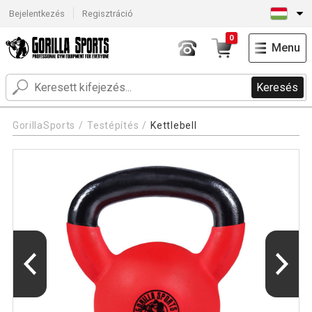
Bejelentkezés
Regisztráció
0
Menu
Keresés
GorillaSports
Testépítés
Kettlebell