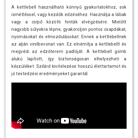
gumírozott felület 20 kg
A kettlebell használható könnyű gyakorlatokhoz, sok
ismétléssel, vagy kezdők edzéséhez. Használja a lábak
Gorilla Sports Kettlebell súlyzó
vagy a csípő közötti hinták elvégzésére. Mielőtt
8 890 Ft
gumírozott felülettel 4 kg
nagyobb súlyokra lépne, gyakoroljon pontos csapdákat,
nyomásokat és elmozdulásokat. Ennek a kettlebellnek
az alján vinilbevonat van. Ez elnémítja a kettlebellt és
Gorilla Sports Kettlebell súlyzó
13 190 Ft
megvédi az edzőterem padlóját. A kettlebell gömb
gumírozott felülettel 6 kg
alukú lapított, így biztonságosan elhelyezheti a
készüléket. Szilárd kivitelezése hosszú élettartamot és
Gorilla Sports Kettlebell szett
jó testedzési eredményeket garantál.
41 190 Ft
gumírozott 8-12 kg