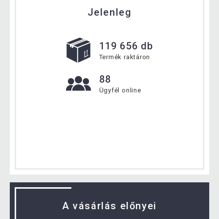
Jelenleg
119 656 db
Termék raktáron
88
Ügyfél online
A vásárlás előnyei