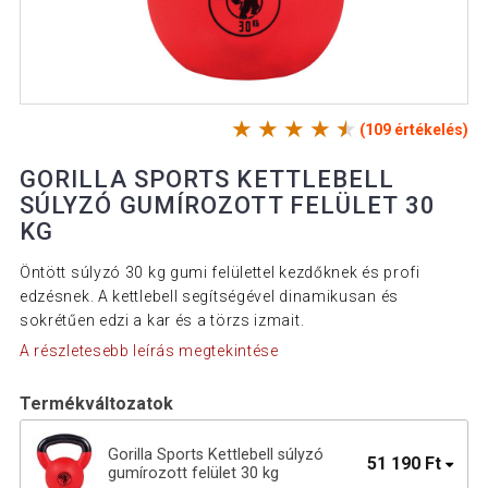
(109 értékelés)
GORILLA SPORTS KETTLEBELL
SÚLYZÓ GUMÍROZOTT FELÜLET 30
KG
Öntött súlyzó 30 kg gumi felülettel kezdőknek és profi
edzésnek. A kettlebell segítségével dinamikusan és
sokrétűen edzi a kar és a törzs izmait.
A részletesebb leírás megtekintése
Termékváltozatok
Gorilla Sports Kettlebell súlyzó
51 190 Ft
gumírozott felület 30 kg