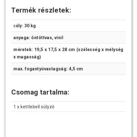
Termék részletek:
s
úly: 30 kg
anyaga: öntöttvas, vinil
méretek: 19,5 x 17,5 x 28 cm (szélesség x mélység
x magasság)
max. fogantyúvastagság: 4,5 cm
Csomag tartalma:
1 x kettlebell súlyzó