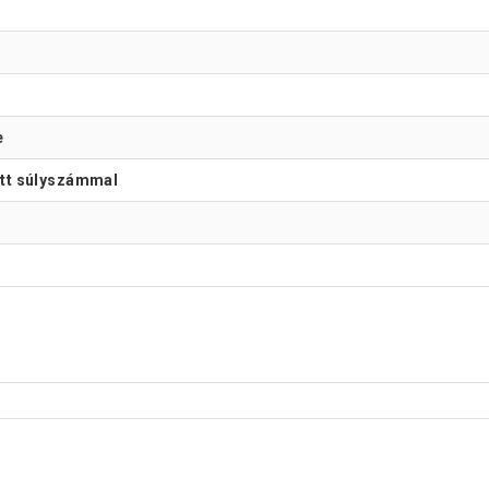
e
ott súlyszámmal