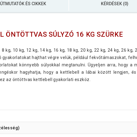
ÚTMUTATÓK ÉS CIKKEK
KÉRDÉSEK (0)
L ÖNTÖTTVAS SÚLYZÓ 16 KG SZÜRKE
 8 kg, 10 kg, 12 kg, 14 kg, 16 kg, 18 kg, 20 kg, 22 kg, 24 kg, 26 kg, 
yakorlatokat hajthat végre velük, például fekvőtámaszokat, felh
latokat könnyebb súlyokkal megtanulni. Ügyeljen arra, hogy a 
engéskor hagyhatja, hogy a kettlebell a lábai között lengjen, é
z az öntöttvas kettlebell gyakorlati eszköz.
zélesség)