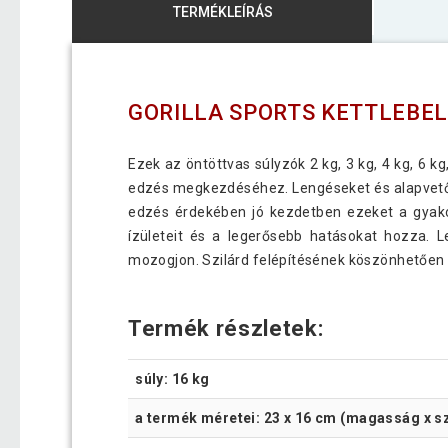
TERMÉKLEÍRÁS
GORILLA SPORTS KETTLEBEL
Ezek az öntöttvas súlyzók 2 kg, 3 kg, 4 kg, 6 kg,
edzés megkezdéséhez. Lengéseket és alapvető g
edzés érdekében jó kezdetben ezeket a gyakor
ízületeit és a legerősebb hatásokat hozza. L
mozogjon. Szilárd felépítésének köszönhetően e
Termék részletek:
súly: 16 kg
a termék méretei: 23 x 16 cm (magasság x s