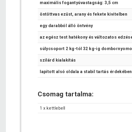
maximális fogantyúvastagság: 3,5 cm
öntöttvas ezüst, arany és fekete kivitelben
egy darabból álló öntvény
az egész test hatékony és változatos edzés
súlycsoport 2 kg-tól 32 kg-ig dombornyom
szilárd kialakítás
lapított alsó oldala a stabil tartás érdekében
Csomag tartalma:
1 x kettlebell