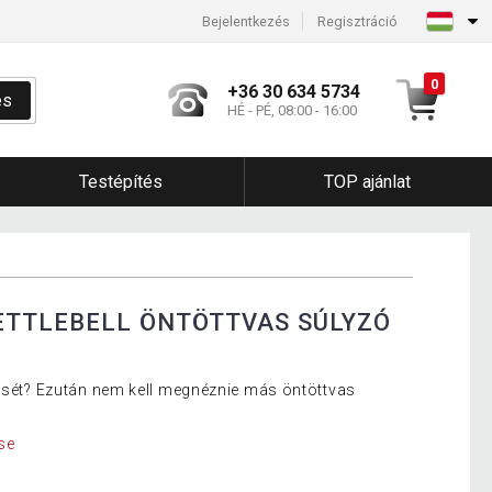
Bejelentkezés
Regisztráció
0
+36 30 634 5734
és
HÉ - PÉ, 08:00 - 16:00
Testépítés
TOP ajánlat
ETTLEBELL ÖNTÖTTVAS SÚLYZÓ
zését? Ezután nem kell megnéznie más öntöttvas
se