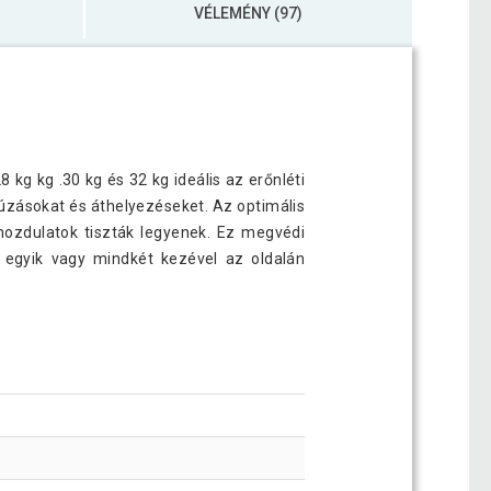
VÉLEMÉNY (97)
28 kg kg .30 kg és 32 kg ideális az erőnléti
úzásokat és áthelyezéseket. Az optimális
mozdulatok tiszták legyenek. Ez megvédi
s egyik vagy mindkét kezével az oldalán