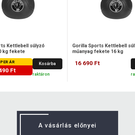
rts Kettlebell súlyzó
Gorilla Sports Kettlebell sú
 kg fekete
műanyag fekete 16 kg
PER ÁR
16 690 Ft
Kosárba
490 Ft
raktáron
ra
A vásárlás előnyei