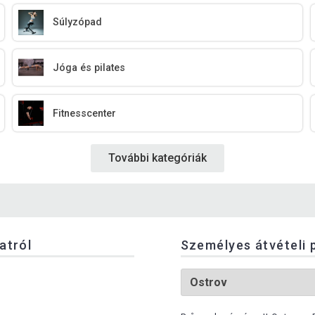
Súlyzópad
Jóga és pilates
Fitnesscenter
További kategóriák
latról
Személyes átvételi 