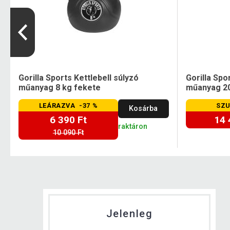
Gorilla Sports Kettlebell súlyzó
Gorilla Spo
műanyag 8 kg fekete
műanyag 20
LEÁRAZVA -37 %
SZU
Kosárba
6 390 Ft
14 
raktáron
10 090 Ft
Jelenleg