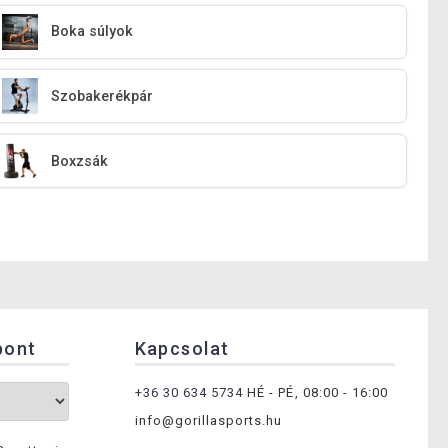
Boka súlyok
Szobakerékpár
Boxzsák
pont
Kapcsolat
+36 30 634 5734
HÉ - PÉ, 08:00 - 16:00
info@gorillasports.hu