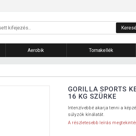
Keres
Aerobik
Tornakellék
GORILLA SPORTS K
16 KG SZÜRKE
Intenzívebbé akarja tenni a kép
súlyzók kínálatát.
A részletesebb leírás megtekinté