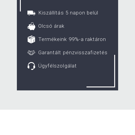
Kiszállítás 5 napon belül
Olcsó árak
Termékeink 99%-a raktáron
Garantált pénzvisszafizetés
Ügyfélszolgálat