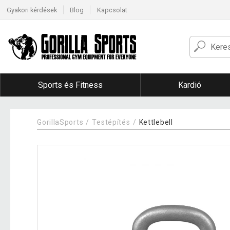
Gyakori kérdések
Blog
Kapcsolat
Sports és Fitness
Kardió
GorillaSports
Testépítés
Kettlebell