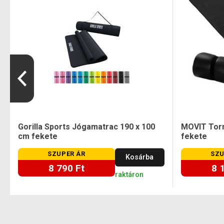
m
Gorilla Sports Jógamatrac 190 x 100
MOVIT Torn
cm fekete
fekete
SZUPER ÁR
SZU
Kosárba
8 790 Ft
8 
raktáron