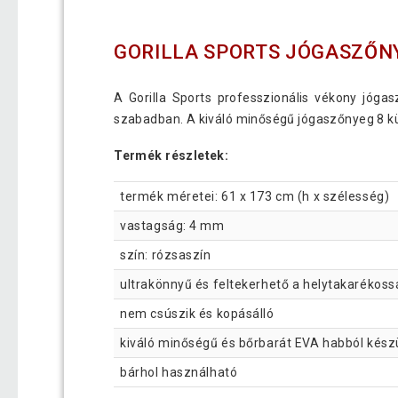
GORILLA SPORTS JÓGASZŐNY
A Gorilla Sports professzionális vékony jóga
szabadban. A kiváló minőségű jógaszőnyeg 8 kü
Termék részletek:
termék méretei: 61 x 173 cm (h x szélesség)
vastagság: 4 mm
szín: rózsaszín
ultrakönnyű és feltekerhető a helytakarékos
nem csúszik és kopásálló
kiváló minőségű és bőrbarát EVA habból kész
bárhol használható