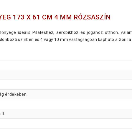
EG 173 X 61 CM 4 MM RÓZSASZÍN
szőnyege ideális Pilateshez, aerobikhoz és jógához otthon, val
lönböző színben és 4 vagy 10 mm vastagságban kapható a Gorilla 
ság érdekében
ült