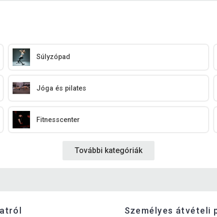
Súlyzópad
Jóga és pilates
Fitnesscenter
További kategóriák
latról
Személyes átvételi 