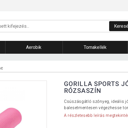
Keres
Aerobik
Tornakellék
ac
GORILLA SPORTS J
RÓZSASZÍN
Csúszásgátló szőnyeg, ideális jó
balesetmentesen végezhesse tor
A részletesebb leírás megtekinté