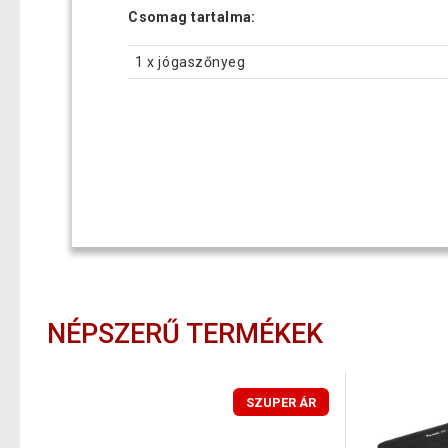
Csomag tartalma:
1 x jógaszőnyeg
NÉPSZERŰ TERMÉKEK
SZUPER ÁR