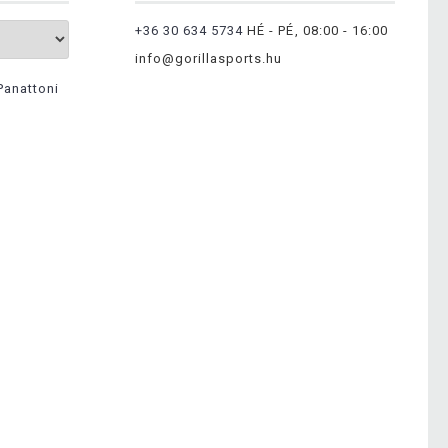
+36 30 634 5734
HÉ - PÉ, 08:00 - 16:00
info@gorillasports.hu
Panattoni