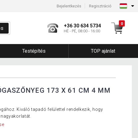
Bejelentkezés
Regisztráció
0
+36 30 634 5734
és
HÉ - PÉ, 08:00 - 16:00
Testépítés
TOP ajánlat
ÓGASZŐNYEG 173 X 61 CM 4 MM
gához. Kiváló tapadó felülettel rendelkezik, hogy
nagyakorlatát.
se