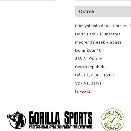
Průmyslová zóna II Ostrov - 
North Park - Túlméretes
megrendelések kiadása
Dolní Žďár 104
363 01 Ostrov
Česká republika
Hé - Pé, 8:00 - 16:00
Sz - Va, zárva
térkép itt