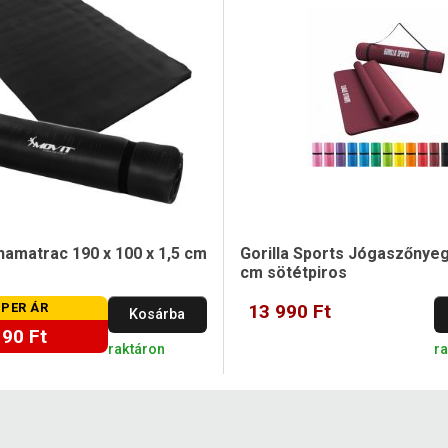
amatrac 190 x 100 x 1,5 cm
Gorilla Sports Jógaszőnyeg
cm sötétpiros
PER ÁR
13 990 Ft
Kosárba
190 Ft
raktáron
r