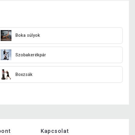
Boka súlyok
Szobakerékpár
Boxzsák
pont
Kapcsolat