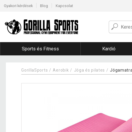
Gyakori kérdések
Blog
Kapcsolat
Sports és Fitness
Kardió
GorillaSports
Aerobik
Jóga és pilates
Jógamatr