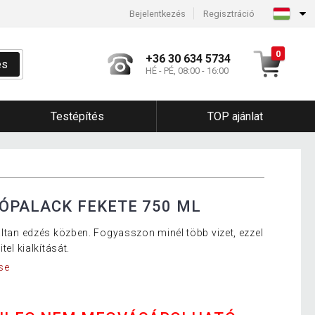
Bejelentkezés
Regisztráció
0
+36 30 634 5734
és
HÉ - PÉ, 08:00 - 16:00
Testépítés
TOP ajánlat
VÓPALACK FEKETE 750 ML
áltan edzés közben. Fogyasszon minél több vizet, ezzel
tel kialkítását.
se