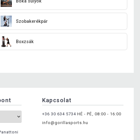
Boka súlyok
Szobakerékpár
Boxzsák
pont
Kapcsolat
+36 30 634 5734
HÉ - PÉ, 08:00 - 16:00
info@gorillasports.hu
Panattoni