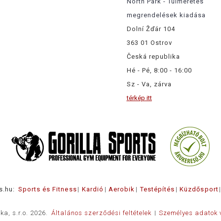
North Park - Túlméretes
megrendelések kiadása
Dolní Žďár 104
363 01 Ostrov
Česká republika
Hé - Pé, 8:00 - 16:00
Sz - Va, zárva
térkép itt
s.hu:
Sports és Fitness
Kardió
Aerobik
Testépítés
Küzdősport
ka, s.r.o. 2026.
Általános szerződési feltételek
Személyes adatok 