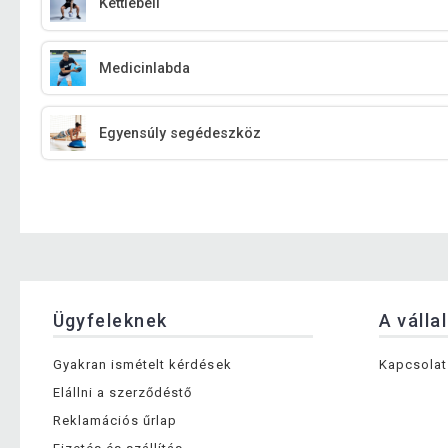
Kettlebell
Medicinlabda
Egyensúly segédeszköz
Ügyfeleknek
A válla
Gyakran ismételt kérdések
Kapcsolat
Elállni a szerződéstő
Reklamációs űrlap