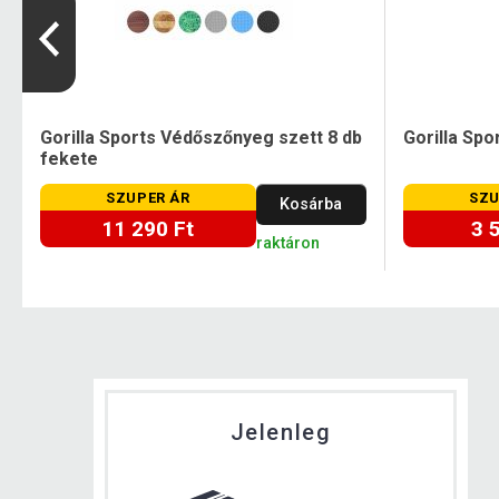
Gorilla Sports Védőszőnyeg szett 8 db
Gorilla Spo
fekete
SZUPER ÁR
SZU
Kosárba
11 290 Ft
3 
raktáron
Jelenleg