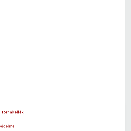
Tornakellék
védelme