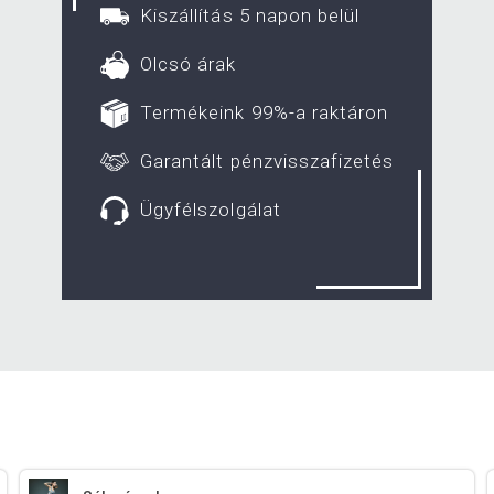
Kiszállítás 5 napon belül
Olcsó árak
Termékeink 99%-a raktáron
Garantált pénzvisszafizetés
Ügyfélszolgálat