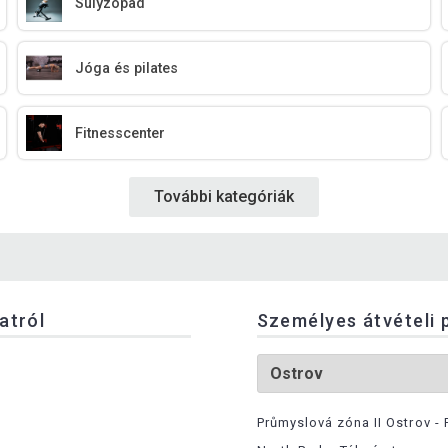
Súlyzópad
Jóga és pilates
Fitnesscenter
További kategóriák
latról
Személyes átvételi 
Průmyslová zóna II Ostrov - 