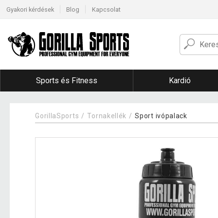
Gyakori kérdések
Blog
Kapcsolat
Sports és Fitness
Kardió
GorillaSports
Tornakellék
Sport ivópalack