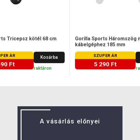
rts Tricepsz kötél 68 cm
Gorilla Sports Háromszög 
kábelgéphez 185 mm
PER ÁR
SZUPER ÁR
Kosárba
590 Ft
5 290 Ft
raktáron
r
A vásárlás előnyei