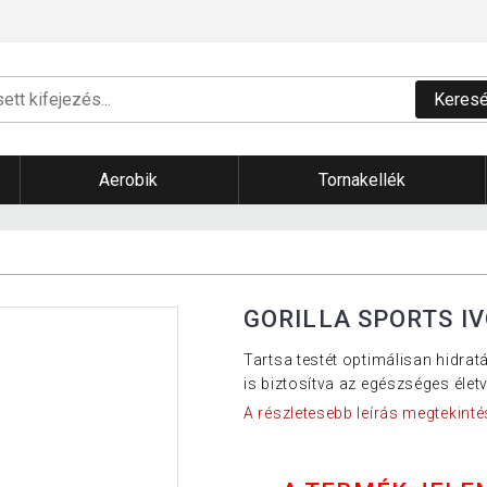
Keres
Aerobik
Tornakellék
GORILLA SPORTS I
Tartsa testét optimálisan hidrat
is biztosítva az egészséges életvi
A részletesebb leírás megtekinté