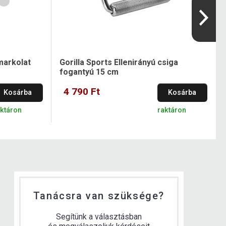
markolat
Gorilla Sports Ellenirányú csiga
fogantyú 15 cm
4 790 Ft
Kosárba
Kosárba
aktáron
raktáron
Tanácsra van szüksége?
Segítünk a választásban