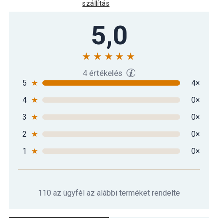
szállítás
5,0
4 értékelés
5
★
4×
4
★
0×
3
★
0×
2
★
0×
1
★
0×
110 az ügyfél az alábbi terméket rendelte