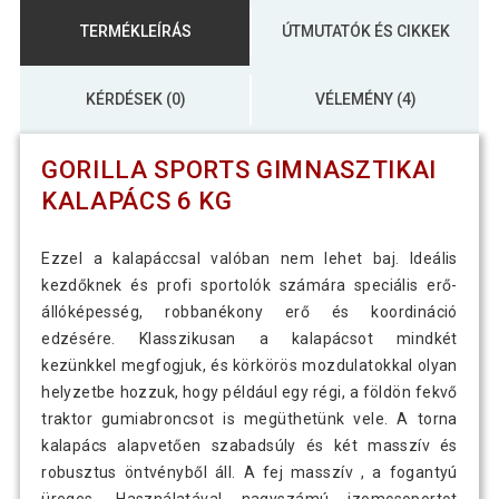
TERMÉKLEÍRÁS
ÚTMUTATÓK ÉS CIKKEK
KÉRDÉSEK (0)
VÉLEMÉNY (4)
GORILLA SPORTS GIMNASZTIKAI
KALAPÁCS 6 KG
Ezzel a kalapáccsal valóban nem lehet baj. Ideális
kezdőknek és profi sportolók számára speciális erő-
állóképesség, robbanékony erő és koordináció
edzésére. Klasszikusan a kalapácsot mindkét
kezünkkel megfogjuk, és körkörös mozdulatokkal olyan
helyzetbe hozzuk, hogy például egy régi, a földön fekvő
traktor gumiabroncsot is megüthetünk vele. A torna
kalapács alapvetően szabadsúly és két masszív és
robusztus öntvényből áll. A fej masszív , a fogantyú