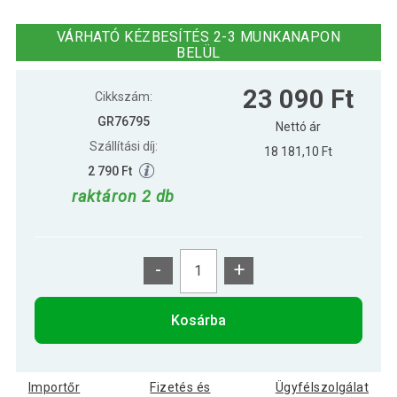
Gorilla Sports Gimnasztikai kalapács
44 490 Ft
12 kg
VÁRHATÓ KÉZBESÍTÉS 2-3 MUNKANAPON
BELÜL
38 590 Ft
Gorilla Sports Gym kalapács 10 kg
23 090 Ft
Cikkszám:
GR76795
Nettó ár
Szállítási díj:
18 181,10 Ft
2 790 Ft
raktáron 2 db
-
+
Kosárba
Importőr
Fizetés és
Ügyfélszolgálat