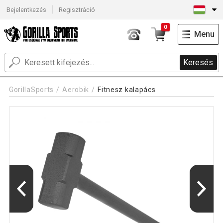
Bejelentkezés
Regisztráció
0
Menu
Keresés
GorillaSports
Aerobik
Fitnesz kalapács