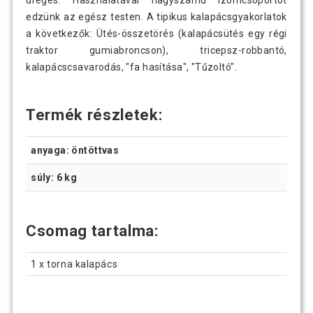
üreges. Használatával nagyszámú izomcsoportot
edzünk az egész testen. A tipikus kalapácsgyakorlatok
a következők: Ütés-összetörés (kalapácsütés egy régi
traktor gumiabroncson), tricepsz-robbantó,
kalapácscsavarodás, "fa hasítása", "Tűzoltó".
Termék részletek:
anyaga: öntöttvas
súly: 6 kg
Csomag tartalma:
1 x torna kalapács