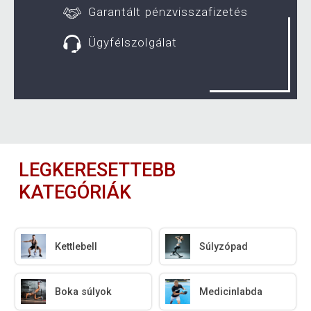
Garantált pénzvisszafizetés
Ügyfélszolgálat
LEGKERESETTEBB
KATEGÓRIÁK
Kettlebell
Súlyzópad
Boka súlyok
Medicinlabda