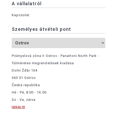
A vállalatról
Kapcsolat
Személyes átvételi pont
Průmyslová zóna II Ostrov - Panattoni North Park -
Túlméretes megrendelések kiadása
Dolní Žďár 104
363 01 Ostrov
Česká republika
Hé - Pé, 8:00 - 16:00
Sz - Va, zárva
térkép itt