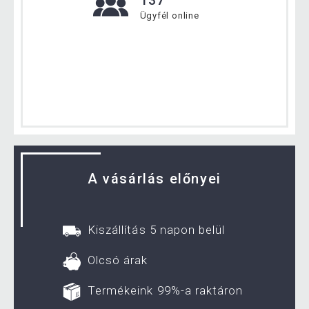
137
Ügyfél online
A vásárlás előnyei
Kiszállítás 5 napon belül
Olcsó árak
Termékeink 99%-a raktáron