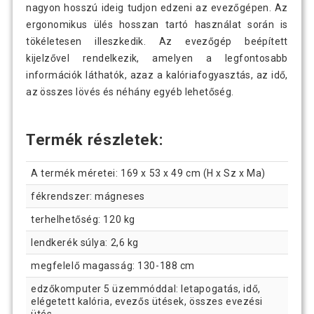
nagyon hosszú ideig tudjon edzeni az evezőgépen. Az
ergonomikus ülés hosszan tartó használat során is
tökéletesen illeszkedik. Az evezőgép beépített
kijelzővel rendelkezik, amelyen a legfontosabb
információk láthatók, azaz a kalóriafogyasztás, az idő,
az összes lövés és néhány egyéb lehetőség.
Termék részletek:
A termék méretei: 169 x 53 x 49 cm (H x Sz x Ma)
fékrendszer: mágneses
terhelhetőség: 120 kg
lendkerék súlya: 2,6 kg
megfelelő magasság: 130-188 cm
edzőkomputer 5 üzemmóddal: letapogatás, idő,
elégetett kalória, evezős ütések, összes evezési