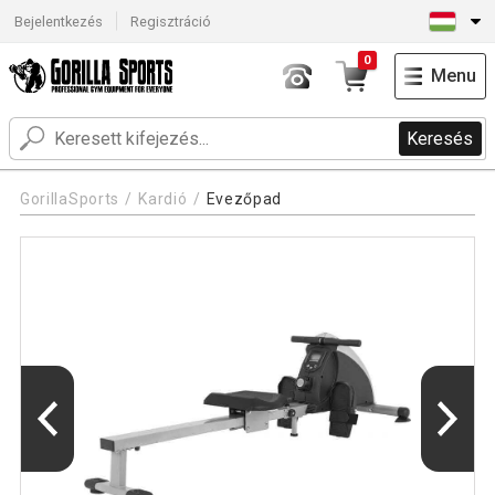
Bejelentkezés
Regisztráció
0
Menu
Keresés
GorillaSports
Kardió
Evezőpad