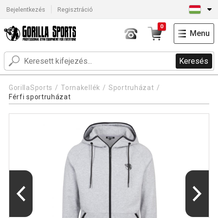
Bejelentkezés
Regisztráció
0
Menu
Keresés
GorillaSports
Tornakellék
Sportruházat
Férfi sportruházat