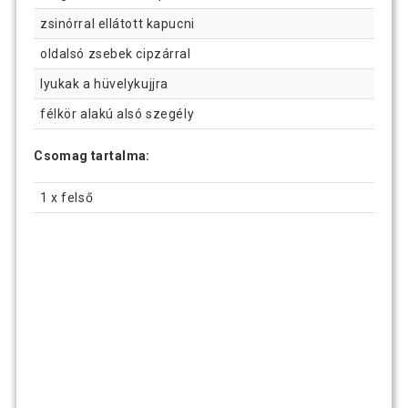
zsinórral ellátott kapucni
oldalsó zsebek cipzárral
lyukak a hüvelykujjra
félkör alakú alsó szegély
Csomag tartalma:
1 x felső