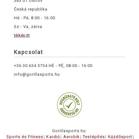
363 01 Ostrov
Česká republika
Hé - Pé, 8:00 - 16:00
Sz - Va, zárva
térkép itt
Kapcsolat
+36 30 634 5734
HÉ - PÉ, 08:00 - 16:00
info@gorillasports.hu
Gorillasports.hu:
Sports és Fitness
Kardió
Aerobik
Testépítés
Küzdősport