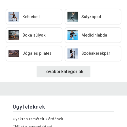
Kettlebell
Súlyzópad
Boka súlyok
Medicinlabda
Jóga és pilates
Szobakerékpár
További kategóriák
Ügyfeleknek
Gyakran ismételt kérdések
Elállni a szerződéstő