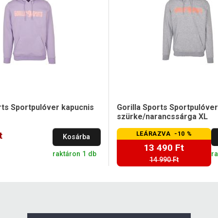
rts Sportpulóver kapucnis
Gorilla Sports Sportpulóver
szürke/narancssárga XL
t
LEÁRAZVA -10 %
Kosárba
13 490 Ft
raktáron 1 db
ra
14 990 Ft