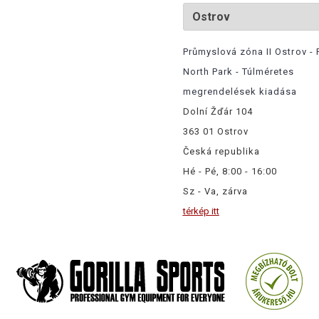
Průmyslová zóna II Ostrov - 
North Park - Túlméretes
megrendelések kiadása
Dolní Žďár 104
363 01 Ostrov
Česká republika
Hé - Pé, 8:00 - 16:00
Sz - Va, zárva
térkép itt