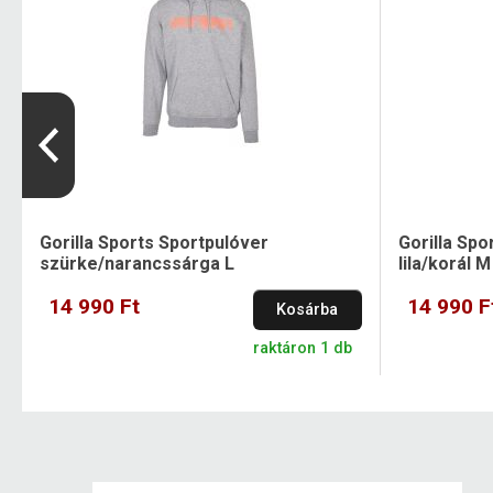
Gorilla Sports Sportpulóver
Gorilla Spo
szürke/narancssárga L
lila/korál M
14 990 Ft
14 990 F
Kosárba
raktáron 1 db