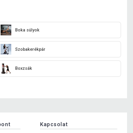
Boka súlyok
Szobakerékpár
Boxzsák
pont
Kapcsolat