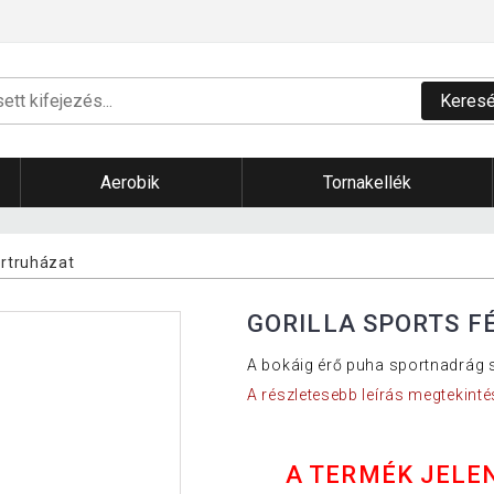
Keres
Aerobik
Tornakellék
ortruházat
GORILLA SPORTS F
A bokáig érő puha sportnadrág sz
A részletesebb leírás megtekinté
A TERMÉK JELE