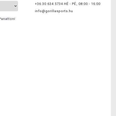
+36 30 634 5734
HÉ - PÉ, 08:00 - 16:00
info@gorillasports.hu
Panattoni