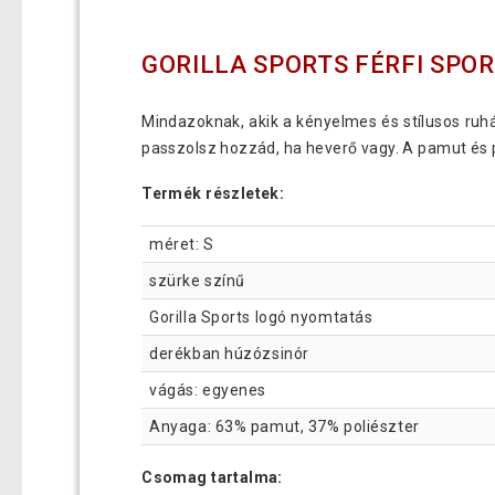
GORILLA SPORTS FÉRFI SPO
Mindazoknak, akik a kényelmes és stílusos ruh
passzolsz hozzád, ha heverő vagy. A pamut és p
Termék részletek:
méret: S
szürke színű
Gorilla Sports logó nyomtatás
derékban húzózsinór
vágás: egyenes
Anyaga: 63% pamut, 37% poliészter
Csomag tartalma: