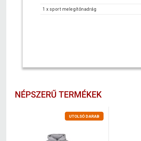
1 x sport melegítőnadrág
NÉPSZERŰ TERMÉKEK
UTOLSÓ DARAB