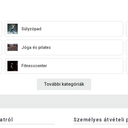
Súlyzópad
Jóga és pilates
Fitnesscenter
További kategóriák
latról
Személyes átvételi 