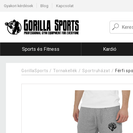
Gyakori kérdések
Blog
Kapcsolat
Sports és Fitness
Kardió
GorillaSports
Tornakellék
Sportruházat
Férfi sp