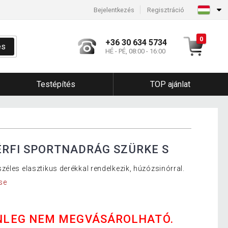
Bejelentkezés
Regisztráció
0
+36 30 634 5734
és
HÉ - PÉ, 08:00 - 16:00
Testépítés
TOP ajánlat
ÉRFI SPORTNADRÁG SZÜRKE S
éles elasztikus derékkal rendelkezik, húzózsinórral.
se
NLEG NEM MEGVÁSÁROLHATÓ.